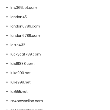
lnw365bet.com
london45
london6789.com
london6789.com
lotto432
luckycat789.com
luis16888.com
luke999.net
luke999.net
lux555.net
m4newonline.com