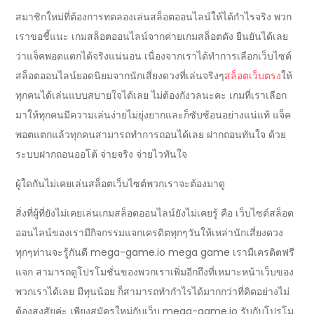
สมาชิกใหม่ที่ต้องการทดลองเล่นสล็อตออนไลน์ให้ได้กำไรจริง พวก
เราขอชี้แนะ เกมสล็อตออนไลน์จากค่ายเกมสล็อตดัง ยืนยันได้เลย
ว่าแจ็คพอตแตกได้จริงแน่นอน เนื่องจากเราได้ทำการเลือกเว็บไซต์
สล็อตออนไลน์ยอดนิยมจากนักเสี่ยงดวงที่เล่นจริงๆ
สล็อตเว็บตรง
ให้
ทุกคนได้เล่นแบบสบายใจได้เลย ไม่ต้องกังวลนะคะ เกมที่เราเลือก
มาให้ทุกคนมีความเล่นง่ายไม่ยุ่งยากและก็ซับซ้อนอย่างแน่แท้ แจ็ค
พอตแตกแล้วทุกคนสามารถทำการถอนได้เลย ฝากถอนทันใจ ด้วย
ระบบฝากถอนออโต้ จ่ายจริง จ่ายไวทันใจ
ผู้ใดกันไม่เคยเล่นสล็อตเว็บไซต์พวกเราจะต้องมาดู
สิ่งที่ผู้ที่ยังไม่เคยเล่นเกมสล็อตออนไลน์ยังไม่เคยรู้ คือ เว็บไซต์สล็อต
ออนไลน์ของเรามีกิจกรรมแจกเครดิตทุกๆวันให้เหล่านักเสี่ยงดวง
ทุกๆท่านจะรู้กันดี mega-game.io mega game เรามีเครดิตฟรี
แจก สามารถดูโปรโมชั่นของพวกเราเพิ่มอีกถึงที่เหมาะหน้าเว็บของ
พวกเราได้เลย มีทุนน้อย ก็สามารถทำกำไรได้มากกว่าที่คิดอย่างไม่
ต้องสงสัยค่ะ เพียงสมัครใหม่กับเว็บ mega-game.io รับกับโปรโม