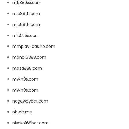
mfj889xx.com
mia88th.com
mia88th.com
mib555s.com
mmplay-casino.com
mono16888.com
moza888.com
mwin9s.com
mwin9s.com
nagawaybet.com
nbwin.me
niseko168bet.com