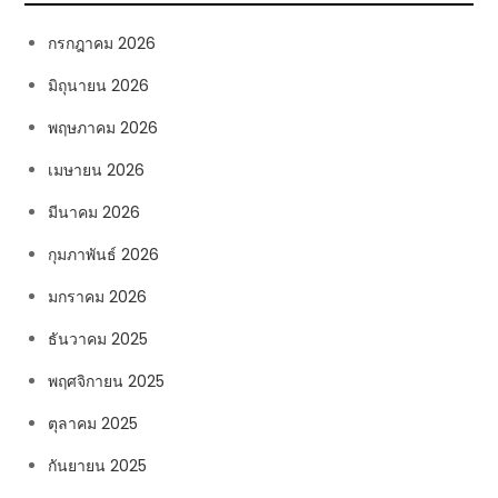
กรกฎาคม 2026
มิถุนายน 2026
พฤษภาคม 2026
เมษายน 2026
มีนาคม 2026
กุมภาพันธ์ 2026
มกราคม 2026
ธันวาคม 2025
พฤศจิกายน 2025
ตุลาคม 2025
กันยายน 2025