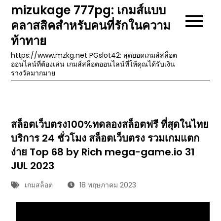
Skip
mizukage 777pg: เกมส์แบบ
to
คลาสสิคสำหรับคนที่รักในความ
content
ท้าทาย
https://www.mzkg.net PGslot42: สุดยอดเกมส์สล็อต
ออนไลน์ที่ต้องเล่น เกมส์สล็อตออนไลน์ที่ให้คุณได้รับเงิน
รางวัลมากมาย
สล็อตเว็บตรง100%ทดลองสล็อตฟรี ที่สุดในไทย
บริการ 24 ชั่วโมง สล็อตเว็บตรง รวมเกมแตก
ง่าย Top 68 by Rich mega-game.io 31
JUL 2023
เกมสล็อต
18 พฤษภาคม 2023