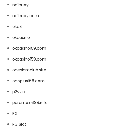
no1huay
no1huay.com
okc4
okcasino
okcasino159.com
okcasino159.com
onesiamclub.site
onoplus168.com
p2vvip
paramax1688.info
PG
PG Slot