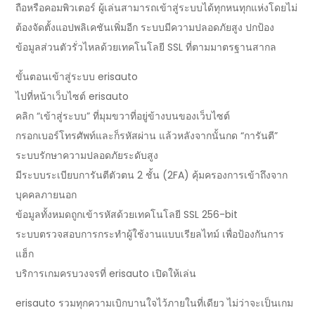
ถือหรือคอมพิวเตอร์ ผู้เล่นสามารถเข้าสู่ระบบได้ทุกหนทุกแห่งโดยไม่
ต้องจัดตั้งแอปพลิเคชันเพิ่มอีก ระบบมีความปลอดภัยสูง ปกป้อง
ข้อมูลส่วนตัวรั่วไหลด้วยเทคโนโลยี SSL ที่ตามมาตรฐานสากล
ขั้นตอนเข้าสู่ระบบ erisauto
ไปที่หน้าเว็บไซต์ erisauto
คลิก “เข้าสู่ระบบ” ที่มุมขวาที่อยู่ข้างบนของเว็บไซต์
กรอกเบอร์โทรศัพท์และก็รหัสผ่าน แล้วหลังจากนั้นกด “การันตี”
ระบบรักษาความปลอดภัยระดับสูง
มีระบบระเบียบการันตีตัวตน 2 ชั้น (2FA) คุ้มครองการเข้าถึงจาก
บุคคลภายนอก
ข้อมูลทั้งหมดถูกเข้ารหัสด้วยเทคโนโลยี SSL 256-bit
ระบบตรวจสอบการกระทำผู้ใช้งานแบบเรียลไทม์ เพื่อป้องกันการ
แฮ็ก
บริการเกมครบวงจรที่ erisauto เปิดให้เล่น
erisauto รวมทุกความเบิกบานใจไว้ภายในที่เดียว ไม่ว่าจะเป็นเกม