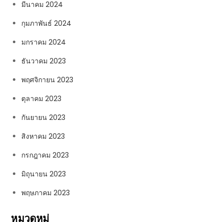
มีนาคม 2024
กุมภาพันธ์ 2024
มกราคม 2024
ธันวาคม 2023
พฤศจิกายน 2023
ตุลาคม 2023
กันยายน 2023
สิงหาคม 2023
กรกฎาคม 2023
มิถุนายน 2023
พฤษภาคม 2023
หมวดหมู่