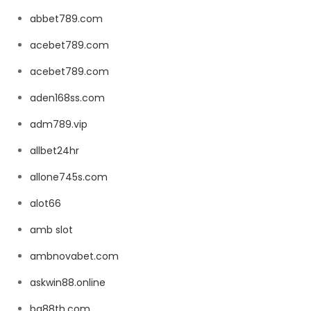
abbet789.com
acebet789.com
acebet789.com
aden168ss.com
adm789.vip
allbet24hr
allone745s.com
alot66
amb slot
ambnovabet.com
askwin88.online
ba88th.com