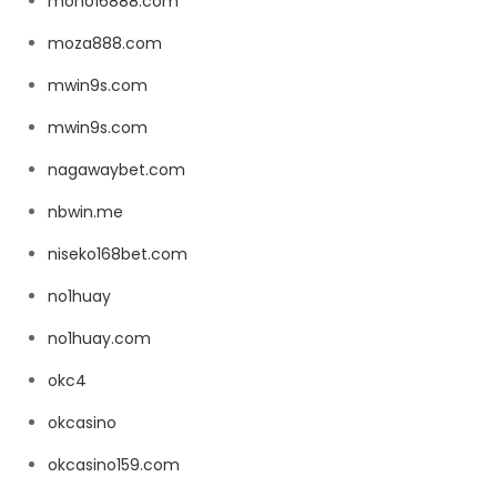
mono16888.com
moza888.com
mwin9s.com
mwin9s.com
nagawaybet.com
nbwin.me
niseko168bet.com
no1huay
no1huay.com
okc4
okcasino
okcasino159.com