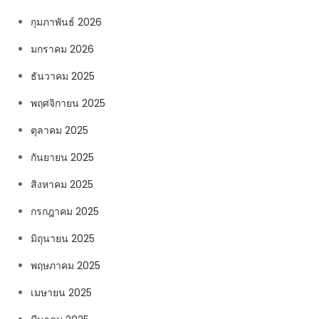
กุมภาพันธ์ 2026
มกราคม 2026
ธันวาคม 2025
พฤศจิกายน 2025
ตุลาคม 2025
กันยายน 2025
สิงหาคม 2025
กรกฎาคม 2025
มิถุนายน 2025
พฤษภาคม 2025
เมษายน 2025