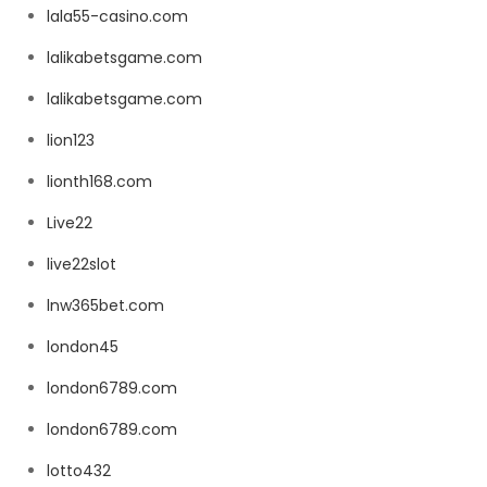
lala55-casino.com
lalikabetsgame.com
lalikabetsgame.com
lion123
lionth168.com
Live22
live22slot
lnw365bet.com
london45
london6789.com
london6789.com
lotto432