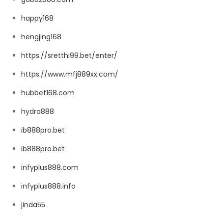
happy168
hengjing168
https://sretthi99.bet/enter/
https://www.mfj889xx.com/
hubbet168.com
hydra888
ib888pro.bet
ib888pro.bet
infyplus888.com
infyplus888.info
jinda55