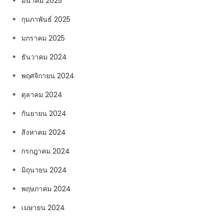
มีนาคม 2025
กุมภาพันธ์ 2025
มกราคม 2025
ธันวาคม 2024
พฤศจิกายน 2024
ตุลาคม 2024
กันยายน 2024
สิงหาคม 2024
กรกฎาคม 2024
มิถุนายน 2024
พฤษภาคม 2024
เมษายน 2024