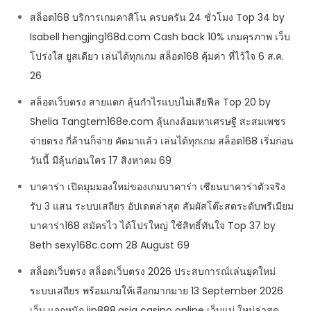
สล็อต168 บริการเกมคาสิโน ครบครัน 24 ชั่วโมง Top 34 by
Isabell hengjing168d.com Cash back 10% เกมคุรภาพ เว็บ
โปร่งใส ยูสเดียว เล่นได้ทุกเกม สล็อต168 คุ้มค่า ที่ไว้ใจ 6 ส.ค.
26
สล็อตเว็บตรง สายแตก ลุ้นกำไรแบบไม่เสียฟีล Top 20 by
Shelia Tangtem168e.com ลุ้นกงล้อมหาเศรษฐี สะสมเพชร
จ่ายตรง กี่ล้านก็จ่าย คัดมาแล้ว เล่นได้ทุกเกม สล็อต168 เริ่มก่อน
วันนี้ มีลุ้นก่อนใคร 17 สิงหาคม 69
บาคาร่า เปิดมุมมองใหม่ของเกมบาคาร่า เซียนบาคาร่าตัวจริง
รับ 3 แสน ระบบเสถียร อัปเดตล่าสุด สัมผัสโต๊ะสดระดับพรีเมียม
บาคาร่า168 สมัครไว ได้โปรใหญ่ ใช้สิทธิ์ทันใจ Top 37 by
Beth sexy168c.com 28 August 69
สล็อตเว็บตรง สล็อตเว็บตรง 2026 ประสบการณ์เล่นยุคใหม่
ระบบเสถียร พร้อมเกมให้เลือกมากมาย 13 September 2026
เว็บ แจกหนัก jin888.asia casino online เว็บแม่ ใหม่ล่าสุด