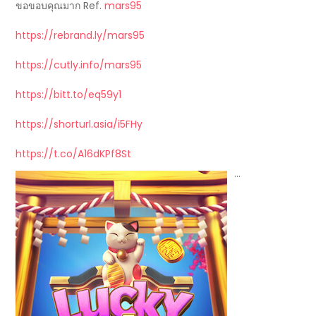
ขอขอบคุณมาก Ref.
mars95
https://rebrand.ly/mars95
https://cutly.info/mars95
https://bitt.to/eq59y1
https://shorturl.asia/i5FHy
https://t.co/A16dKPf8St
…