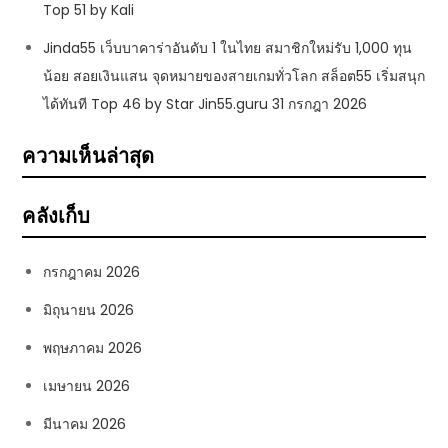
Top 51 by Kali
Jinda55 เว็บบาคาร่าอันดับ 1 ในไทย สมาชิกใหม่รับ 1,000 ทุน
น้อย สอยเงินแสน จุดหมายของสายเกมทั่วโลก สล็อต55 เริ่มสนุก
ได้ทันที Top 46 by Star Jin55.guru 31 กรกฎา 2026
ความเห็นล่าสุด
คลังเก็บ
กรกฎาคม 2026
มิถุนายน 2026
พฤษภาคม 2026
เมษายน 2026
มีนาคม 2026