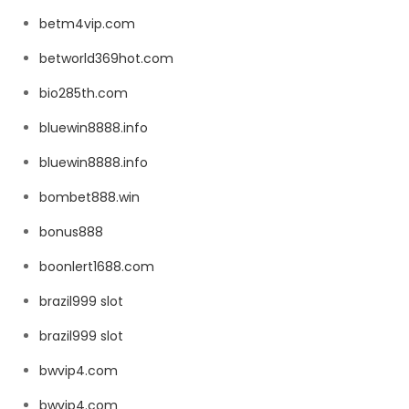
betm4vip.com
betworld369hot.com
bio285th.com
bluewin8888.info
bluewin8888.info
bombet888.win
bonus888
boonlert1688.com
brazil999 slot
brazil999 slot
bwvip4.com
bwvip4.com