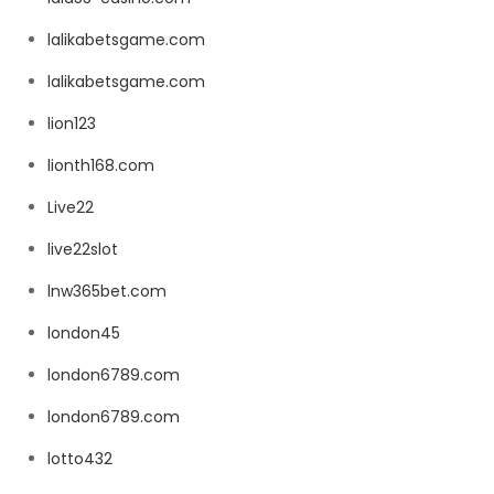
lalikabetsgame.com
lalikabetsgame.com
lion123
lionth168.com
Live22
live22slot
lnw365bet.com
london45
london6789.com
london6789.com
lotto432