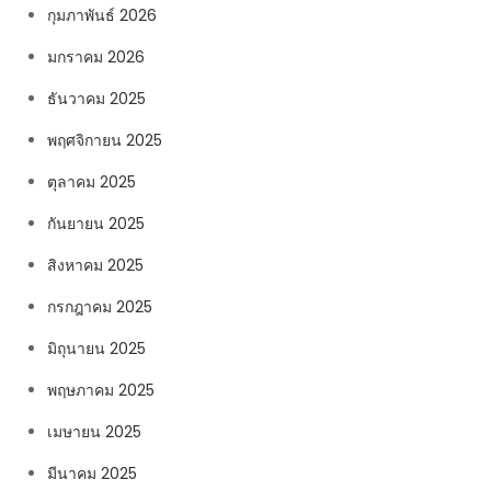
กุมภาพันธ์ 2026
มกราคม 2026
ธันวาคม 2025
พฤศจิกายน 2025
ตุลาคม 2025
กันยายน 2025
สิงหาคม 2025
กรกฎาคม 2025
มิถุนายน 2025
พฤษภาคม 2025
เมษายน 2025
มีนาคม 2025