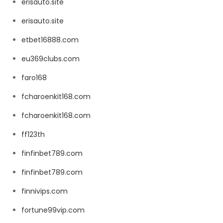
erisauto.site
erisauto.site
etbet16888.com
eu369clubs.com
faro168
fcharoenkit168.com
fcharoenkit168.com
ff123th
finfinbet789.com
finfinbet789.com
finnivips.com
fortune99vip.com