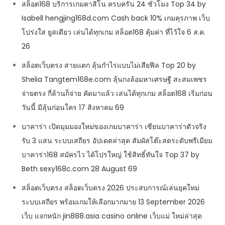
สล็อต168 บริการเกมคาสิโน ครบครัน 24 ชั่วโมง Top 34 by
Isabell hengjing168d.com Cash back 10% เกมคุรภาพ เว็บ
โปร่งใส ยูสเดียว เล่นได้ทุกเกม สล็อต168 คุ้มค่า ที่ไว้ใจ 6 ส.ค.
26
สล็อตเว็บตรง สายแตก ลุ้นกำไรแบบไม่เสียฟีล Top 20 by
Shelia Tangtem168e.com ลุ้นกงล้อมหาเศรษฐี สะสมเพชร
จ่ายตรง กี่ล้านก็จ่าย คัดมาแล้ว เล่นได้ทุกเกม สล็อต168 เริ่มก่อน
วันนี้ มีลุ้นก่อนใคร 17 สิงหาคม 69
บาคาร่า เปิดมุมมองใหม่ของเกมบาคาร่า เซียนบาคาร่าตัวจริง
รับ 3 แสน ระบบเสถียร อัปเดตล่าสุด สัมผัสโต๊ะสดระดับพรีเมียม
บาคาร่า168 สมัครไว ได้โปรใหญ่ ใช้สิทธิ์ทันใจ Top 37 by
Beth sexy168c.com 28 August 69
สล็อตเว็บตรง สล็อตเว็บตรง 2026 ประสบการณ์เล่นยุคใหม่
ระบบเสถียร พร้อมเกมให้เลือกมากมาย 13 September 2026
เว็บ แจกหนัก jin888.asia casino online เว็บแม่ ใหม่ล่าสุด