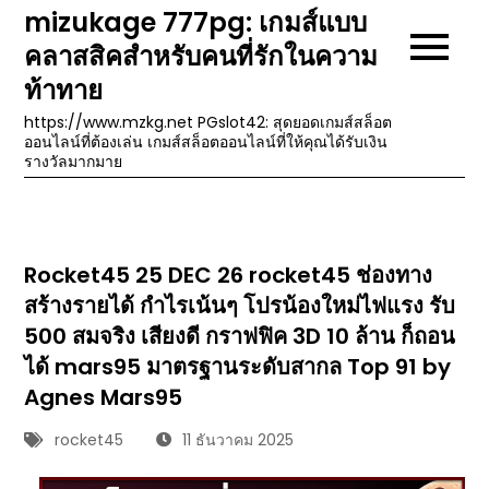
Skip
mizukage 777pg: เกมส์แบบ
to
คลาสสิคสำหรับคนที่รักในความ
content
ท้าทาย
https://www.mzkg.net PGslot42: สุดยอดเกมส์สล็อต
ออนไลน์ที่ต้องเล่น เกมส์สล็อตออนไลน์ที่ให้คุณได้รับเงิน
รางวัลมากมาย
Rocket45 25 DEC 26 rocket45 ช่องทาง
สร้างรายได้ กำไรเน้นๆ โปรน้องใหม่ไฟแรง รับ
500 สมจริง เสียงดี กราฟฟิค 3D 10 ล้าน ก็ถอน
ได้ mars95 มาตรฐานระดับสากล Top 91 by
Agnes Mars95
rocket45
11 ธันวาคม 2025