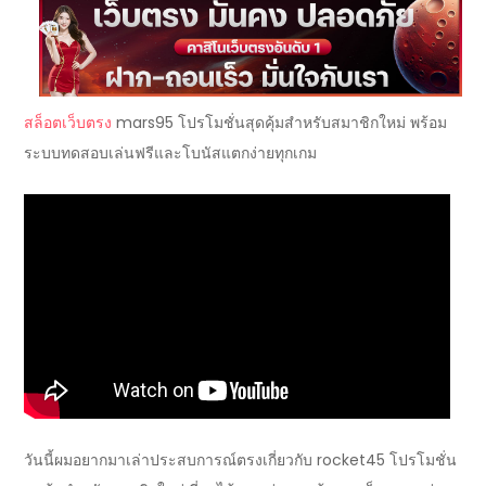
สล็อตเว็บตรง
mars95 โปรโมชั่นสุดคุ้มสำหรับสมาชิกใหม่ พร้อม
ระบบทดสอบเล่นฟรีและโบนัสแตกง่ายทุกเกม
วันนี้ผมอยากมาเล่าประสบการณ์ตรงเกี่ยวกับ rocket45 โปรโมชั่น