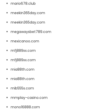
mario678.club
meekin365day.com
meekin365day.com
megawaysbet789.com
mexicanoo.com
mfj889xx.com
mfj889xx.com
mia88th.com
mia88th.com
mib555s.com
mmplay-casino.com
mono16888.com