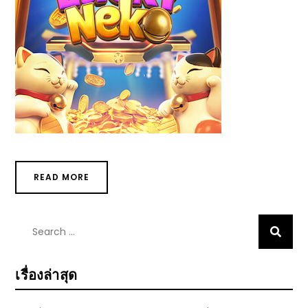
READ MORE
Search
for:
เรื่องล่าสุด