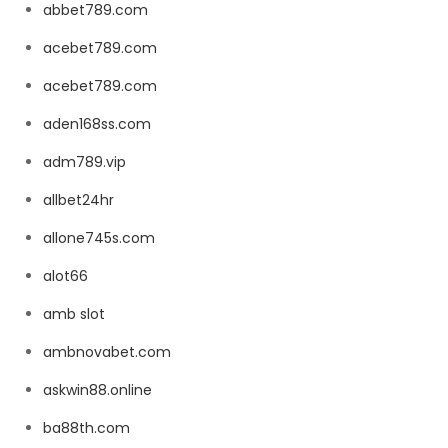
abbet789.com
acebet789.com
acebet789.com
aden168ss.com
adm789.vip
allbet24hr
allone745s.com
alot66
amb slot
ambnovabet.com
askwin88.online
ba88th.com