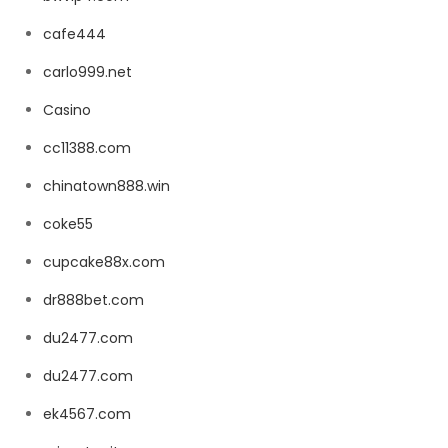
cafe444
carlo999.net
Casino
cc11388.com
chinatown888.win
coke55
cupcake88x.com
dr888bet.com
du2477.com
du2477.com
ek4567.com