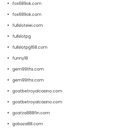
fox689ok.com
fox689ok.com
fullsloteiei.com
fullslotpg
fullslotpg168.com
funny18
gem99ths.com
gem99ths.com
goatbetroyalcasino.com
goatbetroyalcasino.com
goatza888fin.com
gobaza88.com