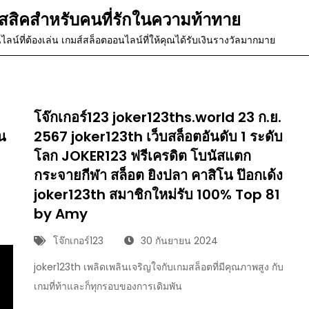
สิคสำหรับคนที่รักในความท้าทาย
ที่ต้องเล่น เกมส์สล็อตออนไลน์ที่ให้คุณได้รับเงินรางวัลมากมาย
โจ๊กเกอร์123 joker123ths.world 23 ก.ย.
น
2567 joker123th เว็บสล็อตอันดับ 1 ระดับ
โลก JOKER123 ฟรีเครดิต โบนัสแตก
กระจายกีฬา สล็อต ยิงปลา คาสิโน ป๊อกเด้ง
joker123th สมาชิกใหม่รับ 100% Top 81
by Amy
โจ๊กเกอร์123
30 กันยายน 2024
joker123th เพลิดเพลินเจริญใจกับเกมสล็อตที่มีคุณภาพสูง กับ
เกมที่ท้าและก็ทุกรอบของการเดิมพัน