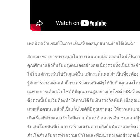
เทคนิคคว้าแชมป์ในการเล่นสล็อตสนุกสนานง่ายได้เงินฉ่ำ
ลักษณะของการบรรลุผลในการเล่นเกมสล็อตออนไลน์เป็นการ
คุณศึกษาแล้วก็ปรับปรุงตนเองอย่างต่อเนื่องรวมทั้งเป็นประจ
ไม่ใช่แค่การเล่นไปวันๆแค่นั้น แม้กระนั้นคุณจำเป็นที่จะต้อง
รู้จักการวางแผนแล้วก็การสร้างเทคนิคดีๆให้กับตัวคุณเองโด
เฉพาะการเลือกเว็บไซต์ที่มีคุณภาพสูงอย่างเว็บไซต์ 168สล็อ
ซึ่งตรงนี้เป็นเว็บที่จะทำให้ท่านได้รับเงินรางวัลทันที เมื่อคุณเ
เกมสล็อตชนะแล้วก็เป็นเว็บไซต์ที่มีคุณภาพสูง ให้การเล่นเก
เกิดเรื่องที่ง่ายและเร้าใจมีความมั่นคงด้านการเงิน ชนะเกมปุ๊
รับเงินโดยทันทีเป็นการสร้างเสริมความยั่งยืนมั่นคงและก็คว
สำเร็จสำหรับการทำความเข้าใจและพัฒนาตัวเองอย่างต่อเนื