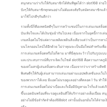
สนุกสนานร่าเริงให้กับสมาชิกได้ทันทีพูดได้ว่า slot168 จ่าย
ปังๆให้กับสมาชิกทุกคนอย่างไม่ต้องสงสัยรีบสมัครสมาชิกแล้
มาใช้โปรดีๆกันดีกว่า
รวมทั้งนี่ก็คือเทคนิคดีๆในการคว้าแชมป์ในการเล่นเกมสล็อต
บันเทิงใจและได้เงินชุ่มฉ่ำกันไปเลย เนื่องจากในยุคนี้การเล่
เกมสล็อตไม่ใช่แค่ความเพลิดเพลินสิ่งเดียวแต่ว่าเป็นการหาเ
บนโลกออนไลน์ได้อีกด้วย ไม่ว่าคุณจะเป็นมือใหม่สำหรับเพื่อ
การเล่นเกมสล็อตหรือไม่ก็ตาม มาที่นี่คุณจะว้าวไปกับรูปแบบ
และประสบการณ์ที่บรรเจิดเว็บไซต์ slot168 คือความภาคภูม
ของสโมสรผู้เล่นสล็อตระดับสากล เนื่องจากว่าเราสร้างสิทธิ
พิเศษดีๆให้กับผู้เล่นสามารถเล่นเกมผ่านแอปพลิเคชั่นลงเว็บไ
ของพวกเราได้เลย มีแอดไม่นรอดูแลอย่างดีตลอด 1 วัน ทำให้
การเล่นเกมสล็อตไม่น่าเบื่อและก็เมื่อมีปัญหาอะไรก็แล้วแต่เก
ขึ้นแอดมินพร้อมที่จะรอดูแลยินดีให้บริการอย่างเต็มเปี่ยม สนุ
อย่างไม่มีข้อจำกัดจำต้อง168slot เท่านั้นมั่นอกมั่นใจได้จ่ายเง
จริง