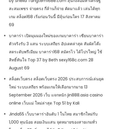
by Shelia Tangtem168e.com ลุ้นกงล้อมหาเศรษฐี
สะสมเพชร จ่ายตรง กี่ล้านก็จ่าย คัดมาแล้ว เล่นได้ทุก
เกม สล็อต168 เริ่มก่อนวันนี้ มีลุ้นก่อนใคร 17 สิงหาคม
69
บาคาร่า เปิดมุมมองใหม่ของเกมบาคาร่า เซียนบาคาร่า
ตัวจริงรับ 3 แสน ระบบเสถียร อัปเดตล่าสุด สัมผัสโต๊ะ
สดระดับพรีเมียม บาคาร่า168 สมัครไว ได้โปรใหญ่ ใช้
สิทธิ์ทันใจ Top 37 by Beth sexy168c.com 28
August 69
สล็อตเว็บตรง สล็อตเว็บตรง 2026 ประสบการณ์เล่นยุค
ใหม่ ระบบเสถียร พร้อมเกมให้เลือกมากมาย 13
September 2026 เว็บ แจกหนัก jin888.asia casino
online เว็บแม่ ใหม่ล่าสุด Top 51 by Kali
Jinda55 เว็บบาคาร่าอันดับ 1 ในไทย สมาชิกใหม่รับ
1,000 ทุนน้อย สอยเงินแสน จุดหมายของสายเกมทั่ว