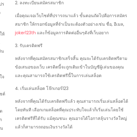
2. ลงทะเบียนสมัครสมาชิก
โปร
ว
เมื่อคุณเจอเว็บไซต์ที่ปรารถนาแล้ว ขั้นตอนถัดไปคือการสมัคร
สมาชิก ให้กรอกข้อมูลที่จำเป็นจะต้องตัวอย่างเช่น ชื่อ, อีเมล,
joker123th
และก็ข้อมูลการติดต่ออื่นๆดังที่เว็บอยาก
ให้
น
3. รับเครดิตฟรี
งิน
หลังจากที่คุณสมัครสมาชิกเสร็จสิ้น คุณจะได้รับเครดิตฟรีตาม
ข้อเสนอของเว็บ เครดิตนี้จะถูกเติมเข้าในบัญชีผู้เล่นของคุณ
และคุณสามารถใช้เครดิตฟรีนี้ในการเล่นสล็อต
ิใจ
4. เริ่มเล่นสล็อต โจ๊กเกอร์123
ซต์
หลังจากที่คุณได้รับเครดิตฟรีแล้ว คุณสามารถเริ่มเล่นสล็อตได้
โดยทันที เลือกเกมสล็อตที่คุณประทับใจแล้วก็เริ่มเล่นโดยใช้
ิด
เครดิตฟรีที่ได้รับ แม้คุณชนะ คุณอาจได้โอกาสลุ้นรางวัลใหญ่
ก
แล้วก็สามารถถอนเงินรางวัลได้
ิน