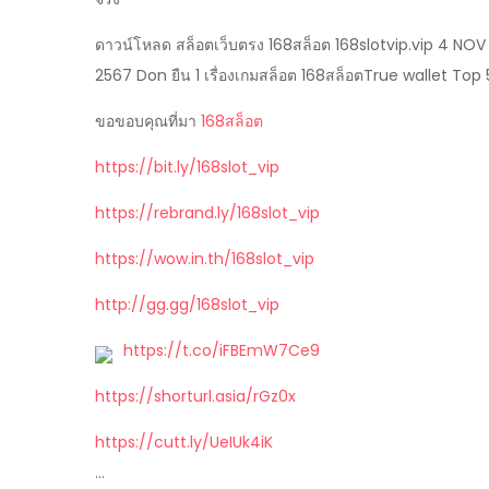
ดาวน์โหลด สล็อตเว็บตรง 168สล็อต 168slotvip.vip 4 NOV
2567 Don ยืน 1 เรื่องเกมสล็อต 168สล็อตTrue wallet Top 
ขอขอบคุณที่มา
168สล็อต
https://bit.ly/168slot_vip
https://rebrand.ly/168slot_vip
https://wow.in.th/168slot_vip
http://gg.gg/168slot_vip
https://t.co/iFBEmW7Ce9
https://shorturl.asia/rGz0x
https://cutt.ly/UeIUk4iK
…