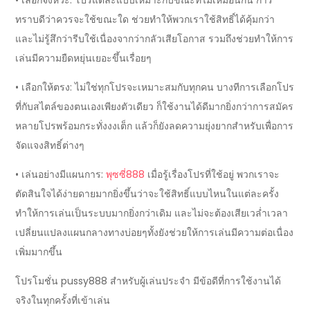
ทราบดีว่าควรจะใช้ขณะใด ช่วยทำให้พวกเราใช้สิทธิ์ได้คุ้มกว่า
และไม่รู้สึกว่ารีบใช้เนื่องจากว่ากลัวเสียโอกาส รวมถึงช่วยทำให้การ
เล่นมีความยืดหยุ่นเยอะขึ้นเรื่อยๆ
• เลือกให้ตรง: ไม่ใช่ทุกโปรจะเหมาะสมกับทุกคน บางทีการเลือกโปร
ที่กับสไตล์ของตนเองเพียงตัวเดียว ก็ใช้งานได้ดีมากยิ่งกว่าการสมัคร
หลายโปรพร้อมกระทั่งงงเต็ก แล้วก็ยังลดความยุ่งยากสำหรับเพื่อการ
จัดแจงสิทธิ์ต่างๆ
• เล่นอย่างมีแผนการ:
พุซซี่888
เมื่อรู้เรื่องโปรที่ใช้อยู่ พวกเราจะ
ตัดสินใจได้ง่ายดายมากยิ่งขึ้นว่าจะใช้สิทธิ์แบบไหนในแต่ละครั้ง
ทำให้การเล่นเป็นระบบมากยิ่งกว่าเดิม และไม่จะต้องเสียเวล่ำเวลา
เปลี่ยนแปลงแผนกลางทางบ่อยๆทั้งยังช่วยให้การเล่นมีความต่อเนื่อง
เพิ่มมากขึ้น
โปรโมชั่น pussy888 สำหรับผู้เล่นประจำ มีข้อดีที่การใช้งานได้
จริงในทุกครั้งที่เข้าเล่น