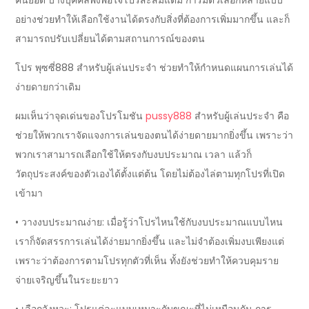
อย่างช่วยทำให้เลือกใช้งานได้ตรงกับสิ่งที่ต้องการเพิ่มมากขึ้น และก็
สามารถปรับเปลี่ยนได้ตามสถานการณ์ของตน
โปร พุซซี่888 สำหรับผู้เล่นประจำ ช่วยทำให้กำหนดแผนการเล่นได้
ง่ายดายกว่าเดิม
ผมเห็นว่าจุดเด่นของโปรโมชัน
pussy888
สำหรับผู้เล่นประจำ คือ
ช่วยให้พวกเราจัดแจงการเล่นของตนได้ง่ายดายมากยิ่งขึ้น เพราะว่า
พวกเราสามารถเลือกใช้ให้ตรงกับงบประมาณ เวลา แล้วก็
วัตถุประสงค์ของตัวเองได้ตั้งแต่ต้น โดยไม่ต้องไล่ตามทุกโปรที่เปิด
เข้ามา
• วางงบประมาณง่าย: เมื่อรู้ว่าโปรไหนใช้กับงบประมาณแบบไหน
เราก็จัดสรรการเล่นได้ง่ายมากยิ่งขึ้น และไม่จำต้องเพิ่มงบเพียงแต่
เพราะว่าต้องการตามโปรทุกตัวที่เห็น ทั้งยังช่วยทำให้ควบคุมราย
จ่ายเจริญขึ้นในระยะยาว
• เลือกจังหวะ: โปรแต่ละแบบเหมาะกับขณะที่ไม่เหมือนกัน การ