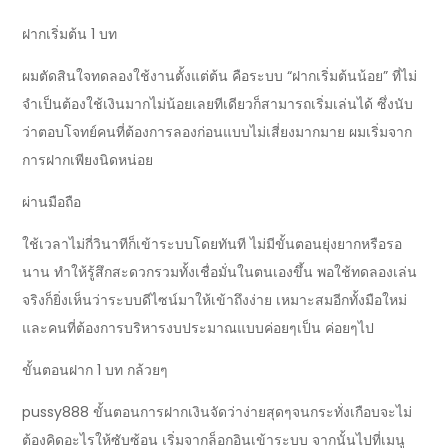
ฝากเริ่มต้น 1 บท
ผมตัดสินใจทดลองใช้งานตั้งแต่ต้น คือระบบ “ฝากเริ่มต้นน้อย” ที่ไม่
จำเป็นต้องใช้เงินมากไม่น้อยเลยทีเดียวก็สามารถเริ่มเล่นได้ ซึ่งนับ
ว่าตอบโจทย์คนที่ต้องการลองก่อนแบบไม่เสี่ยงมากมาย ผมเริ่มจาก
การฝากเพียงนิดหน่อย
ผ่านมือถือ
ใช้เวลาไม่กี่วินาทีก็เข้าระบบโดยทันที ไม่มีขั้นตอนยุ่งยากหรือรอ
นาน ทำให้รู้สึกสะดวกรวมทั้งเชื่อมั่นในตนเองขึ้น พอใช้ทดลองเล่น
จริงก็ยิ่งเห็นว่าระบบดีไซน์มาให้เข้าถึงง่าย เหมาะสมอีกทั้งมือใหม่
และคนที่ต้องการบริหารงบประมาณแบบค่อยๆเป็น ค่อยๆไป
ขั้นตอนฝาก 1 บท กล้วยๆ
pussy888 ขั้นตอนการฝากเงินจัดว่าง่ายสุดๆจนกระทั่งเกือบจะไม่
ต้องคิดอะไรให้ซับซ้อน เริ่มจากล็อกอินเข้าระบบ จากนั้นไปที่เมนู