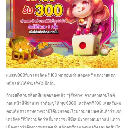
Pussy888fun เครดิตฟรี 100 ทดสอบเล่นสล็อตฟรี แตกง่ายแตก
หนัก เล่นได้จ่ายจริงไม่มีกลั้น
ถ้าเอ่ยถึงเว็บสล็อตที่ผมเคยลองแล้ว “รู้สึกต่าง” จากหลายเว็บไซต์
ก่อนหน้านี้ที่ผ่านมา จำต้องชูให้ พุซซี่888 เครดิตฟรี 100 เลยครับผม
ตอนต้นสารภาพตรงๆว่ามิได้มุ่งมาดอะไรมากมาย มองเห็นคำว่าแจก
เครดิตฟรีก็มีความคิดว่าเดี๋ยวควรจะมีข้อแม้ยากๆถอนยากแน่ แต่ว่า
เนื่องจากว่าต้องการทดลองเล่นสล็อตฟรีก่อนลงทุนจริง เลยตัดสินใจ