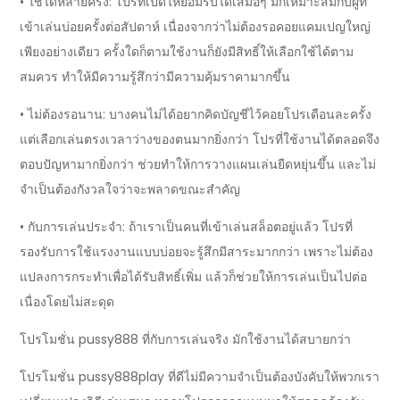
• ใช้ได้หลายครั้ง: โปรที่เปิดให้ยอมรับได้เสมอๆ มักเหมาะสมกับผู้ที่
เข้าเล่นบ่อยครั้งต่อสัปดาห์ เนื่องจากว่าไม่ต้องรอคอยแคมเปญใหญ่
เพียงอย่างเดียว ครั้งใดก็ตามใช้งานก็ยังมีสิทธิ์ให้เลือกใช้ได้ตาม
สมควร ทำให้มีความรู้สึกว่ามีความคุ้มราคามากขึ้น
• ไม่ต้องรอนาน: บางคนไม่ได้อยากคิดบัญชีไว้คอยโปรเดือนละครั้ง
แต่เลือกเล่นตรงเวลาว่างของตนมากยิ่งกว่า โปรที่ใช้งานได้ตลอดจึง
ตอบปัญหามากยิ่งกว่า ช่วยทำให้การวางแผนเล่นยืดหยุ่นขึ้น และไม่
จำเป็นต้องกังวลใจว่าจะพลาดขณะสำคัญ
• กับการเล่นประจำ: ถ้าเราเป็นคนที่เข้าเล่นสล็อตอยู่แล้ว โปรที่
รองรับการใช้แรงงานแบบบ่อยจะรู้สึกมีสาระมากกว่า เพราะไม่ต้อง
แปลงการกระทำเพื่อได้รับสิทธิ์เพิ่ม แล้วก็ช่วยให้การเล่นเป็นไปต่อ
เนื่องโดยไม่สะดุด
โปรโมชั่น pussy888 ที่กับการเล่นจริง มักใช้งานได้สบายกว่า
โปรโมชั่น pussy888play ที่ดีไม่มีความจำเป็นต้องบังคับให้พวกเรา