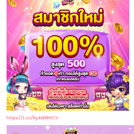
https://t.co/Ry4M9lHtCV