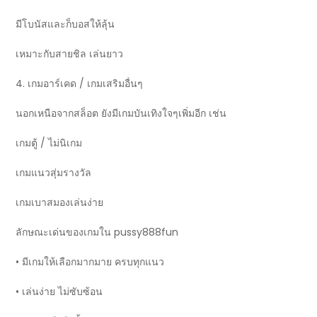
มีโบนัสและก็บอสให้ลุ้น
เหมาะกับสายชิล เล่นยาว
4. เกมอาร์เคด / เกมเสริมอื่นๆ
นอกเหนือจากสล็อต ยังมีเกมบันเทิงใจๆเพิ่มอีก เช่น
เกมตู้ / ไม่นิเกม
เกมแนวสุ่มรางวัล
เกมเบาสมองเล่นง่าย
ลักษณะเด่นของเกมใน pussy888fun
• มีเกมให้เลือกมากมาย ครบทุกแนว
• เล่นง่าย ไม่ซับซ้อน