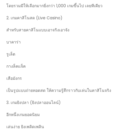
โดยรวมมีให้เลือกมากยิ่งกว่า 1,000 เกมขึ้นไป เลยทีเดียว
2. เกมคาสิโนสด (Live Casino)
สำหรับสายคาสิโนแบบเอาจริงเอาจัง
บาคาร่า
รูเล็ต
กางล็คแจ็ค
เสือมังกร
เป็นรูปแบบถ่ายทอดสด ให้ความรู้สึกราวกับเล่นในคาสิโนจริง
3. เกมยิงปลา (ยิงปลาออนไลน์)
อีกหนึ่งเกมยอดนิยม
เล่นง่าย ยิงเพลิดเพลิน