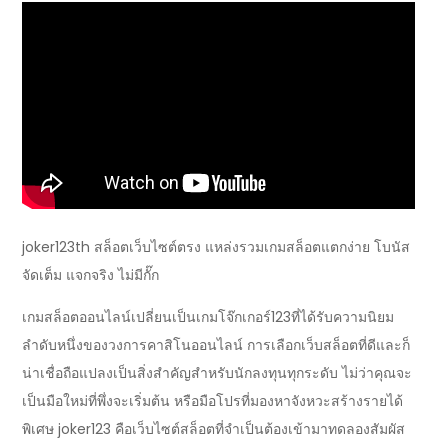
joker123th สล็อตเว็บไซต์ตรง แหล่งรวมเกมสล็อตแตกง่าย โบนัส
จัดเต็ม แจกจริง ไม่มีกั๊ก
เกมสล็อตออนไลน์เปลี่ยนเป็นเกมโจ๊กเกอร์123ที่ได้รับความนิยม
ลำดับหนึ่งของวงการคาสิโนออนไลน์ การเลือกเว็บสล็อตที่ดีและก็
น่าเชื่อถือแปลงเป็นสิ่งสำคัญสำหรับนักลงทุนทุกระดับ ไม่ว่าคุณจะ
เป็นมือใหม่ที่พึ่งจะเริ่มต้น หรือมือโปรที่มองหาจังหวะสร้างรายได้
พิเศษ joker123 คือเว็บไซต์สล็อตที่จำเป็นต้องเข้ามาทดลองสัมผัส