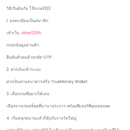
วิธีเริ่มต้นกับ โจ๊กเกอร์123
1. ลงทะเบียนเป็นสมาชิก
เข้าเว็บ
Joker123th
กรอกข้อมูลส่วนตัว
ยืนยันตัวตนด้วยรหัส OTP
2. ฝากเงินเข้าระบบ
ฝากเงินผ่านธนาคารหรือ TrueMoney Wallet
3. เลือกเกมที่อยากได้เล่น
เลือกจากเกมสล็อตที่นานาประการ พร้อมฟีเจอร์ที่คุณชอบพอ
4. เริ่มสนุกสนานแล้วก็ลุ้นรับรางวัลใหญ่