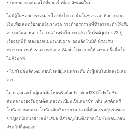
• ระบบฝากถอนออโต้ที่รวดเร็วที่สุด อัพเดตใหม่
ไม่มีผู้ใดชอบการรอคอย โดยยิ่งไปกว่านั้นในช่วงเวลาที่อยากฝาก
เงินเพื่อเล่นหรือถอนเงินรางวัล การทำธุรกรรมที่ช้าอาจจะทำให้เสีย
อารมณ์และพลาดโอกาสสำหรับในการเล่น เว็บไซต์ joker123 รู้
เรื่องจุดนี้ดี ก็เลยออกแบบระบบฝาก-ถอนอัตโนมัติ ที่รองรับ
กระบวนการทำรายการตลอด 24 ชั่วโมง และก็ทำงานเสร็จสิ้นใน
ไม่กี่วินาที
• โปรโมชั่นจัดเต็ม ตอบโจทย์ผู้เล่นทุกระดับ ทั้งผู้เล่นใหม่และผู้เล่น
เก่า
ไม่ว่าคุณจะเป็นผู้เล่นมือใหม่หรือมือเก๋า joker123 มีโปรโมชั่น
ล้นหลามรองรับคุณตั้งแต่ลงทะเบียนเป็นสมาชิก เช่น เครดิตฟรี
โบนัสฝากหนแรก โบนัสเติมเงินรายวัน รวมทั้งกิจกรรมลุ้นรับของ
ขวัญสุดพิเศษอย่างสม่ำเสมอ ที่สำคัญเป็นข้อตกลงไม่ซับซ้อน ถอน
ง่าย ไม่ล็อคยอด