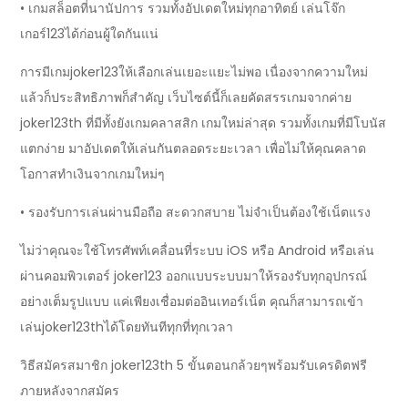
• เกมสล็อตที่นานัปการ รวมทั้งอัปเดตใหม่ทุกอาทิตย์ เล่นโจ๊ก
เกอร์123ได้ก่อนผู้ใดกันแน่
การมีเกมjoker123ให้เลือกเล่นเยอะแยะไม่พอ เนื่องจากความใหม่
แล้วก็ประสิทธิภาพก็สำคัญ เว็บไซต์นี้ก็เลยคัดสรรเกมจากค่าย
joker123th ที่มีทั้งยังเกมคลาสสิก เกมใหม่ล่าสุด รวมทั้งเกมที่มีโบนัส
แตกง่าย มาอัปเดตให้เล่นกันตลอดระยะเวลา เพื่อไม่ให้คุณคลาด
โอกาสทำเงินจากเกมใหม่ๆ
• รองรับการเล่นผ่านมือถือ สะดวกสบาย ไม่จำเป็นต้องใช้เน็ตแรง
ไม่ว่าคุณจะใช้โทรศัพท์เคลื่อนที่ระบบ iOS หรือ Android หรือเล่น
ผ่านคอมพิวเตอร์ joker123 ออกแบบระบบมาให้รองรับทุกอุปกรณ์
อย่างเต็มรูปแบบ แค่เพียงเชื่อมต่ออินเทอร์เน็ต คุณก็สามารถเข้า
เล่นjoker123thได้โดยทันทีทุกที่ทุกเวลา
วิธีสมัครสมาชิก joker123th 5 ขั้นตอนกล้วยๆพร้อมรับเครดิตฟรี
ภายหลังจากสมัคร