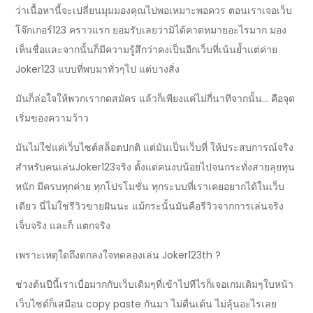
ว่าเนื้อหานี้จะเปลี่ยนมุมมองคุณไปพอเหมาะพอควร ตอนเราเจอเว็บ
โจ๊กเกอร์123 คราวแรก ยอมรับเลยว่ามิได้คาดหมายอะไรมาก มอง
เห็นชื่อและจากนั้นก็มีความรู้สึกว่าคงเป็นอีกเว็บที่เน้นย้ำแต่ค่าย
Joker123 แบบที่พบมาทั่วๆไป แต่บางสิ่ง
มันก็ล่อใจให้พวกเรากดสมัคร แล้วก็เพียงแค่ไม่กี่นาทีจากนั้น… คือจุด
เริ่มของความว้าว
มันไม่ใช่แค่เว็บไซต์สล็อตปกติ แต่มันเป็นเว็บที่ ให้ประสบการณ์จริง
สำหรับคนเล่นJoker123จริง ตั้งแต่คนงบน้อยไปจนกระทั่งสายลุยทุน
หนัก มีครบทุกค่าย ทุกโปรโมชั่น ทุกระบบที่เราเคยอยากได้ในเว็บ
เดียว นี่ไม่ใช่รีวิวขายฝันนะ แม้กระนั้นมันคือรีวิวจากการเล่นจริง
เจ็บจริง และก็ แตกจริง
เพราะเหตุใดถึงตกลงใจทดลองเล่น Joker123th ?
ช่วงต้นปีนี้เราเบื่อมากกับเว็บเดิมๆที่เข้าไปทีไรก็เจอเกมเดิมๆใบหน้า
เว็บไซต์ก็เสมือน copy paste กันมา ไม่ตื่นเต้น ไม่ลุ้นอะไรเลย