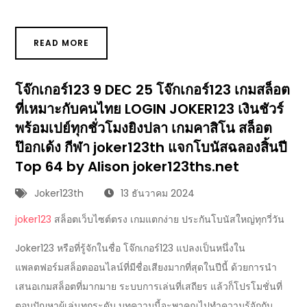
READ MORE
โจ๊กเกอร์123 9 DEC 25 โจ๊กเกอร์123 เกมสล็อต
ที่เหมาะกับคนไทย LOGIN JOKER123 เงินชัวร์
พร้อมเปย์ทุกชั่วโมงยิงปลา เกมคาสิโน สล็อต
ป๊อกเด้ง กีฬา joker123th แจกโบนัสฉลองสิ้นปี
Top 64 by Alison joker123ths.net
Joker123th
13 ธันวาคม 2024
joker123
สล็อตเว็บไซต์ตรง เกมแตกง่าย ประกันโบนัสใหญ่ทุกวี่วัน
Joker123 หรือที่รู้จักในชื่อ โจ๊กเกอร์123 แปลงเป็นหนึ่งใน
แพลตฟอร์มสล็อตออนไลน์ที่มีชื่อเสียงมากที่สุดในปีนี้ ด้วยการนำ
เสนอเกมสล็อตที่มากมาย ระบบการเล่นที่เสถียร แล้วก็โปรโมชั่นที่
ตอบปัญหาผู้เล่นทุกระดับ บทความนี้จะพาคุณไปทำความรู้จักกับ