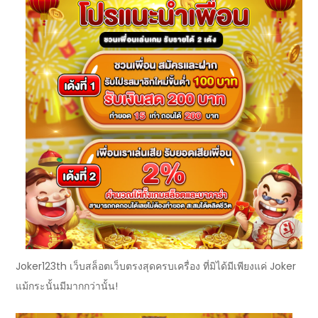
Joker123th เว็บสล็อตเว็บตรงสุดครบเครื่อง ที่มิได้มีเพียงแค่ Joker
แม้กระนั้นมีมากกว่านั้น!