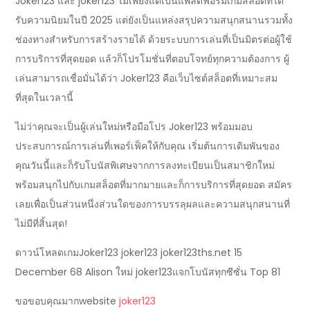
Joker123 และ joker123 ไม่เพียงแต่เป็นแพลตฟอร์มเกมสล็อตที่ได้
รับความนิยมในปี 2025 แต่ยังเป็นแหล่งสรุปความสนุกสนานรวมทั้ง
ช่องทางสำหรับการสร้างรายได้ ด้วยระบบการเล่นที่เป็นมิตรต่อผู้ใช้
การบริการที่สุดยอด แล้วก็โปรโมชั่นที่ตอบโจทย์ทุกความต้องการ ผู้
เล่นสามารถเชื่อมั่นได้ว่า Joker123 คือเว็บไซต์สล็อตที่เหมาะสม
ที่สุดในเวลานี้
ไม่ว่าคุณจะเป็นผู้เล่นใหม่หรือมือโปร Joker123 พร้อมมอบ
ประสบการณ์การเล่นที่เพอร์เฟ็คให้กับคุณ เริ่มต้นการเดิมพันของ
คุณวันนี้และก็รับโบนัสพิเศษจากการลงทะเบียนเป็นสมาชิกใหม่
พร้อมสนุกไปกับเกมสล็อตที่มากมายและก็การบริการที่สุดยอด สมัคร
เลยเพื่อเป็นส่วนหนึ่งส่วนใดของการบรรลุผลและความสนุกสนานที่
ไม่มีที่สิ้นสุด!
ดาวน์โหลดเกมJoker123 joker123 joker123ths.net 15
December 68 Alison ใหม่ joker123แจกโบนัสทุกซีซั่น Top 81
ขอขอบคุณมากwebsite
joker123