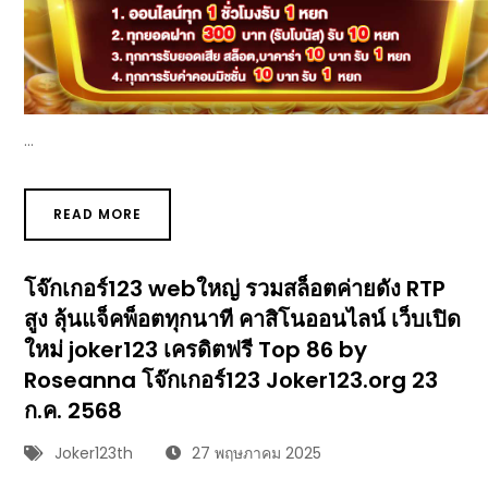
…
READ MORE
โจ๊กเกอร์123 webใหญ่ รวมสล็อตค่ายดัง RTP
สูง ลุ้นแจ็คพ็อตทุกนาที คาสิโนออนไลน์ เว็บเปิด
ใหม่ joker123 เครดิตฟรี Top 86 by
Roseanna โจ๊กเกอร์123 Joker123.org 23
ก.ค. 2568
Joker123th
27 พฤษภาคม 2025