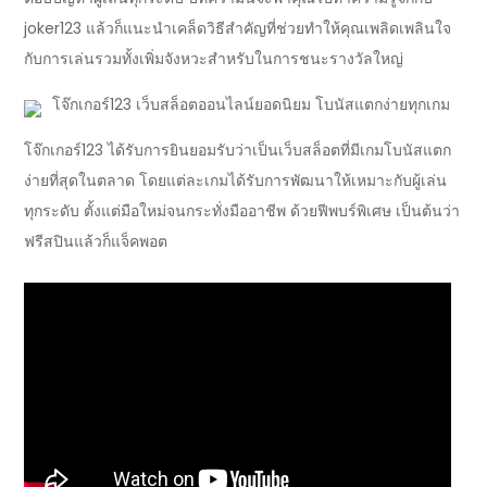
joker123 แล้วก็แนะนำเคล็ดวิธีสำคัญที่ช่วยทำให้คุณเพลิดเพลินใจ
กับการเล่นรวมทั้งเพิ่มจังหวะสำหรับในการชนะรางวัลใหญ่
โจ๊กเกอร์123 เว็บสล็อตออนไลน์ยอดนิยม โบนัสแตกง่ายทุกเกม
โจ๊กเกอร์123 ได้รับการยินยอมรับว่าเป็นเว็บสล็อตที่มีเกมโบนัสแตก
ง่ายที่สุดในตลาด โดยแต่ละเกมได้รับการพัฒนาให้เหมาะกับผู้เล่น
ทุกระดับ ตั้งแต่มือใหม่จนกระทั่งมืออาชีพ ด้วยฟีพบร์พิเศษ เป็นต้นว่า
ฟรีสปินแล้วก็แจ็คพอต