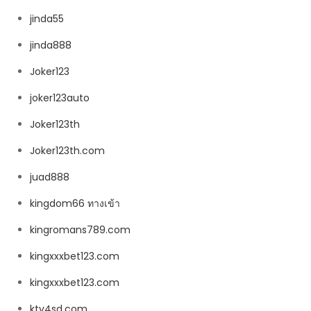
jinda55
jinda888
Joker123
joker123auto
Joker123th
Joker123th.com
juad888
kingdom66 ทางเข้า
kingromans789.com
kingxxxbet123.com
kingxxxbet123.com
ktv4sd.com