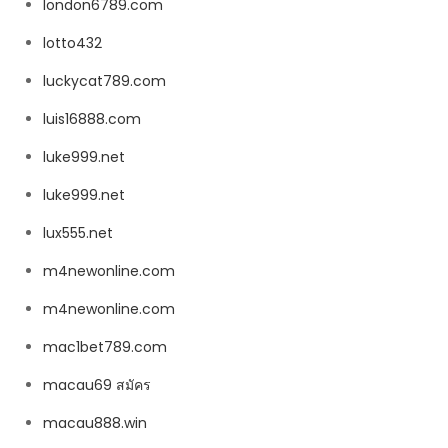
london6789.com
lotto432
luckycat789.com
luis16888.com
luke999.net
luke999.net
lux555.net
m4newonline.com
m4newonline.com
mac1bet789.com
macau69 สมัคร
macau888.win