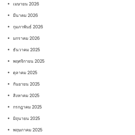
เมษายน 2026
มีนาคม 2026
กุมภาพันธ์ 2026
มกราคม 2026
ธันวาคม 2025
พฤศจิกายน 2025
ตุลาคม 2025
กันยายน 2025
สิงหาคม 2025
กรกฎาคม 2025
มิถุนายน 2025
พฤษภาคม 2025