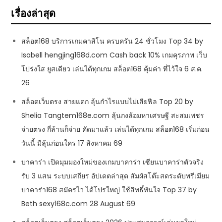
เรื่องล่าสุด
สล็อต168 บริการเกมคาสิโน ครบครัน 24 ชั่วโมง Top 34 by
Isabell hengjing168d.com Cash back 10% เกมคุรภาพ เว็บ
โปร่งใส ยูสเดียว เล่นได้ทุกเกม สล็อต168 คุ้มค่า ที่ไว้ใจ 6 ส.ค.
26
สล็อตเว็บตรง สายแตก ลุ้นกำไรแบบไม่เสียฟีล Top 20 by
Shelia Tangtem168e.com ลุ้นกงล้อมหาเศรษฐี สะสมเพชร
จ่ายตรง กี่ล้านก็จ่าย คัดมาแล้ว เล่นได้ทุกเกม สล็อต168 เริ่มก่อน
วันนี้ มีลุ้นก่อนใคร 17 สิงหาคม 69
บาคาร่า เปิดมุมมองใหม่ของเกมบาคาร่า เซียนบาคาร่าตัวจริง
รับ 3 แสน ระบบเสถียร อัปเดตล่าสุด สัมผัสโต๊ะสดระดับพรีเมียม
บาคาร่า168 สมัครไว ได้โปรใหญ่ ใช้สิทธิ์ทันใจ Top 37 by
Beth sexy168c.com 28 August 69