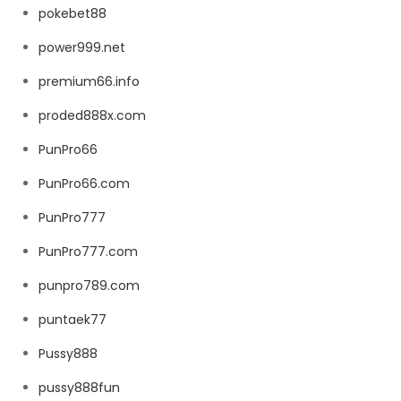
pokebet88
power999.net
premium66.info
proded888x.com
PunPro66
PunPro66.com
PunPro777
PunPro777.com
punpro789.com
puntaek77
Pussy888
pussy888fun