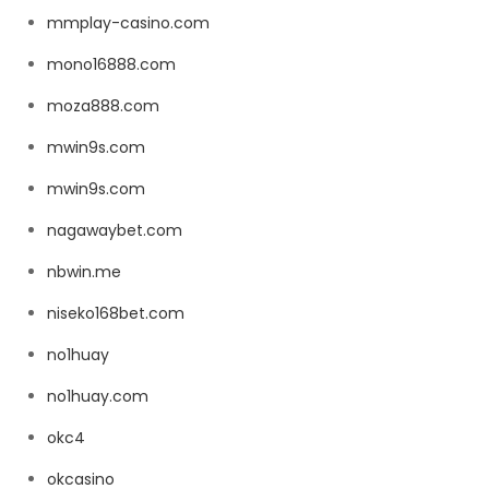
mmplay-casino.com
mono16888.com
moza888.com
mwin9s.com
mwin9s.com
nagawaybet.com
nbwin.me
niseko168bet.com
no1huay
no1huay.com
okc4
okcasino