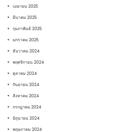
เมษายน 2025
มีนาคม 2025
กุมภาพันธ์ 2025
มกราคม 2025
ธันวาคม 2024
พฤศจิกายน 2024
ตุลาคม 2024
กันยายน 2024
สิงหาคม 2024
กรกฎาคม 2024
มิถุนายน 2024
พฤษภาคม 2024