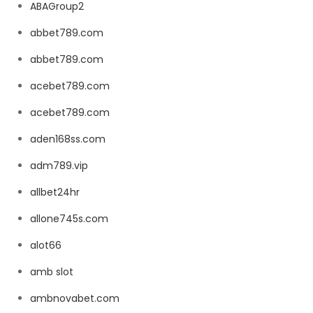
ABAGroup2
abbet789.com
abbet789.com
acebet789.com
acebet789.com
aden168ss.com
adm789.vip
allbet24hr
allone745s.com
alot66
amb slot
ambnovabet.com