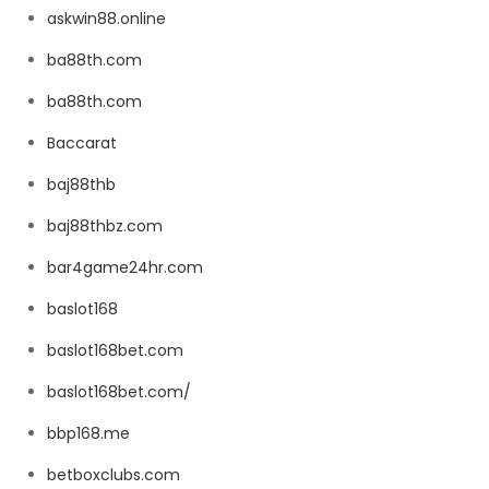
askwin88.online
ba88th.com
ba88th.com
Baccarat
baj88thb
baj88thbz.com
bar4game24hr.com
baslot168
baslot168bet.com
baslot168bet.com/
bbp168.me
betboxclubs.com