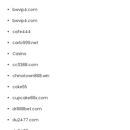
bwvip4.com
bwvip4.com
cafe444
carlo999.net
Casino
cc11388.com
chinatown888.win
coke55
cupcake88x.com
dr888bet.com
du2477.com