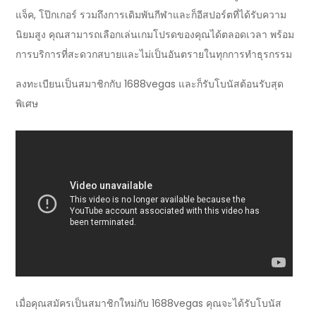
แจ็ค, โป๊กเกอร์ รวมถึงการเดิมพันกีฬาและก็อีสปอร์ตที่ได้รับความ
นิยมสูง คุณสามารถเลือกเล่นเกมโปรดของคุณได้ตลอดเวลา พร้อม
การบริการที่สะดวกสบายและไม่เป็นอันตรายในทุกการทำธุรกรรม
ลงทะเบียนเป็นสมาชิกกับ 1688vegas และก็รับโบนัสต้อนรับสุด
พิเศษ
เมื่อคุณสมัครเป็นสมาชิกใหม่กับ 1688vegas คุณจะได้รับโบนัส