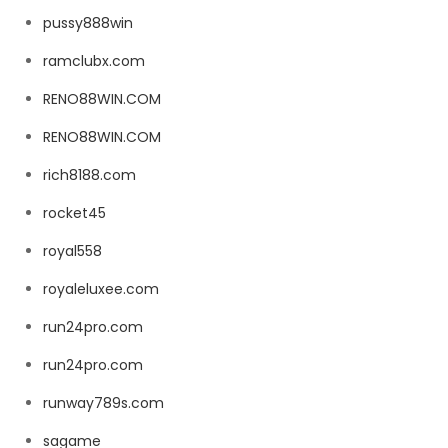
pussy888win
ramclubx.com
RENO88WIN.COM
RENO88WIN.COM
rich8188.com
rocket45
royal558
royaleluxee.com
run24pro.com
run24pro.com
runway789s.com
sagame