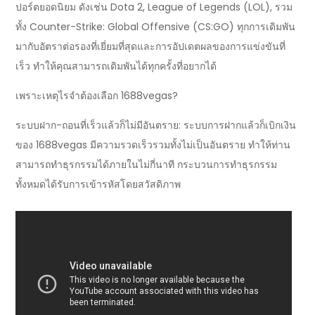
ปอร์ตยอดนิยม ดังเช่น Dota 2, League of Legends (LOL), รวม
ทั้ง Counter-Strike: Global Offensive (CS:GO) ทุกการเดิมพัน
มากับอัตราต่อรองที่เยี่ยมที่สุดและการอัปเดตผลของการแข่งขันที่
เร็ว ทำให้คุณสามารถเดิมพันได้ทุกครั้งที่อยากได้
เพราะเหตุไรจำต้องเลือก 1688vegas?
ระบบฝาก-ถอนที่เร็วแล้วก็ไม่มีอันตราย: ระบบการฝากแล้วก็เบิกเงิน
ของ 1688vegas มีความรวดเร็วรวมทั้งไม่เป็นอันตราย ทำให้ท่าน
สามารถทำธุรกรรมได้ภายในไม่กี่นาที กระบวนการทำธุรกรรม
ทั้งหมดได้รับการเข้ารหัสโดยสวัสดิภาพ