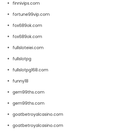
finnivips.com
fortune99vip.com
fox689ok.com
fox689ok.com
fullsloteiei.com
fullslotpg
fullslotpg168.com
funny18
gem99ths.com
gem99ths.com
goatbetroyalcasino.com
goatbetroyalcasino.com