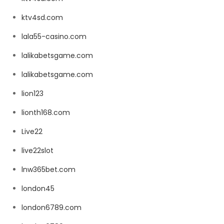
ktv4sd.com
lala55-casino.com
lalikabetsgame.com
lalikabetsgame.com
lion123
lionth168.com
Live22
live22slot
lnw365bet.com
london45
london6789.com