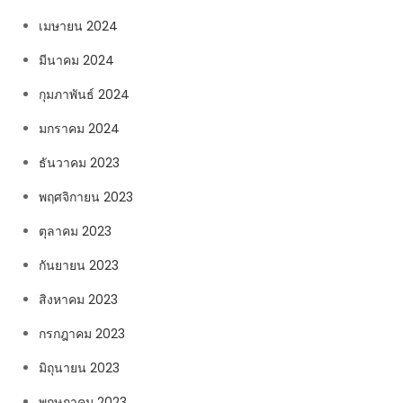
เมษายน 2024
มีนาคม 2024
กุมภาพันธ์ 2024
มกราคม 2024
ธันวาคม 2023
พฤศจิกายน 2023
ตุลาคม 2023
กันยายน 2023
สิงหาคม 2023
กรกฎาคม 2023
มิถุนายน 2023
พฤษภาคม 2023