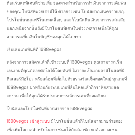
ต้อนรับสุดพิเศษที่ช่วยเพิ่มช่องทางสำหรับการทำเงินจากการเดิมพัน
ของคุณ โบนัสที่พวกเรามีให้ ตัวอย่างเช่น โบนัสฝากเงินคราวแรก,
โปรโมชั่นหมุนฟรีในเกมสล็อต, และก็โบนัสคืนเงินจากการเล่นเสีย
นอกเหนือจากนั้นยังมีโปรโมชันพิเศษในช่วงเทศกาลเพื่อให้คุณ
สามารถเพิ่มเงินในบัญชีของคุณได้ไม่ยาก
เริ่มเล่นเกมทันทีที่ 1688vegas
หลังจากการสมัครแล้วก็เข้าระบบที่ 1688vegas คุณสามารถเริ่ม
เล่นเกมที่คุณติดอกติดใจได้โดยทันที ไม่ว่าจะเป็นเกมคาสิโนสดที่มี
ดีลเลอร์มือโปร หรือสล็อตที่เต็มไปด้วยรางวัลแจ็คพอตใหญ่ ทุกเกมที่
1688vegas มาพร้อมกับระบบเกมที่ลื่นไหลแล้วก็กราฟิกสวยสด
งดงาม เพื่อให้คุณได้รับประสบการณ์การเล่นที่ยอดเยี่ยม
โบนัสและโปรโมชั่นที่มากมายจาก 1688vegas
1688vegas เข้าสู่ระบบ
มีโปรโมชั่นแล้วก็โบนัสมากมายก่ายกอง
เพื่อเพิ่มโอกาสสำหรับในการชนะให้กับสมาชิก ยกตัวอย่างเช่น