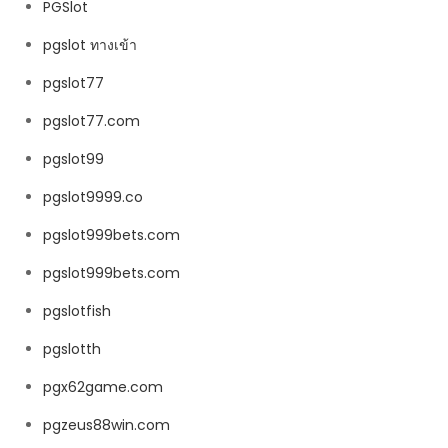
PGSlot
pgslot ทางเข้า
pgslot77
pgslot77.com
pgslot99
pgslot9999.co
pgslot999bets.com
pgslot999bets.com
pgslotfish
pgslotth
pgx62game.com
pgzeus88win.com