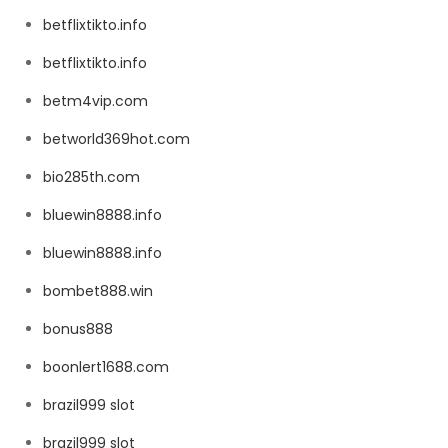
betflixtikto.info
betflixtikto.info
betm4vip.com
betworld369hot.com
bio285th.com
bluewin8888.info
bluewin8888.info
bombet888.win
bonus888
boonlert1688.com
brazil999 slot
brazil999 slot