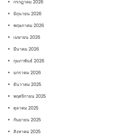
กรกฎาคม 2026
มิถุนายน 2026
พฤษภาคม 2026
เมษายน 2026
มีนาคม 2026
กุมภาพันธ์ 2026
มกราคม 2026
ธันวาคม 2025
พฤศจิกายน 2025
ตุลาคม 2025
กันยายน 2025
สิงหาคม 2025