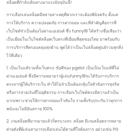
สล็อตที่กำลังเดินทางมาแรงปัจจุบันนี้!
การเลือกเล่นสล็อตมีหลายสาเหตุที่พวกเราจะต้องพินิจครับ ตั้งแต่
การให้บริการ ความปลอดภัย การฝากถอน และที่สำคัญคือการที่
เว็บไซต์จำเป็นต้องไม่ผ่านเอเย่นต์ ซึ่ง funny18 ได้สร้างชื่อเสียงว่า
เป็นเยี่ยมในเว็บไซต์สล็อตเว็บตรงที่เยี่ยมที่สุดของไทย มาพร้อมกับ
การบริการที่ครอบคลุมทุกด้าน พูดได้ว่าเป็นเว็บสล็อตศูนย์รวมทุกสิ่ง
ไว้ที่เดียว
1. เป็นเว็บแท้รวมทั้งเว็บตรง: ข้อดีของ pgslot เป็นเป็นเว็บแท้ที่ไม่
ผ่านเอเย่นต์ ซึ่งมีความหมายว่าผู้เล่นfunny18จะได้รับการบริการ
ตรงจากผู้ให้บริการเว็บ ทำให้ไม่จำเป็นต้องกลุ้มใจหัวข้อการทุจริต
หรือการจ่ายเงินที่ไม่ยุติธรรม การเลือกเว็บไซต์ตรงมีความจำเป็น
มากเพราะช่วยให้การฝากถอนเร็วทันใจ รวมทั้งรับประกันว่าทุกการ
พนันจะไม่มีอันตราย 100%
2. เกมสล็อตที่มากมายแล้วก็ครบวงจร: สล็อต มีเกมสล็อตจากหลาย
ค่ายดังที่ผู้เล่นสามารถเลือกเล่นได้ตามที่ใจต้องการ อย่างเช่น PG