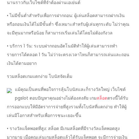
นานราวกับเว็บไซต์ที่จำต้องผ่านเอเย่นต์
• ไม่มีขั้นต่ำสำหรับเพื่อการฝากถอน: ผู้เล่นสล็อตสามารถฝากเงิน
หรือถอนเงินได้ไม่มีขั้นต่ำ ซึ่งเหมาะสำหรับผู้เล่นทุกระดับ ไม่ว่าคุณ
จะมีทุนมากหรือน้อย ก็สามารถเริ่มเล่นได้โดยไม่ต้องกังวล
• บริการ 1 วัน: ระบบฝากถอนอัตโนมัติทำให้ผู้เล่นสามารถทำ
รายการได้ตลอด 1 วัน ไม่ว่าจะตรงเวลาไหนก็สามารถเล่นและถอน
เงินได้ตามอยาก
รวมสล็อตเกมแตกง่าย โบนัสจัดเต็ม
แม้คุณเป็นคนที่พอใจการลุ้นโบนัสและก็รางวัลใหญ่ เว็บไซต์
pgslot ตอบปัญหาคุณอย่างไม่ต้องสงสัย เกม
สล็อต
ตรงนี้ได้รับ
การออกแบบให้มีอัตราการจ่ายที่สูงรวมทั้งโบนัสที่แตกง่าย ทำให้ผู้
เล่นมีโอกาสสำหรับเพื่อการชนะเยอะขึ้น
• รางวัลแจ็คพอตที่สูง: สล็อต มีเกมสล็อตที่มีรางวัลแจ็คพอตสูง
มากมาย เมื่อคุณเล่นเกมสล็อตแล้วได้รับแจ็คพอต จะมีการจ่ายเงิน