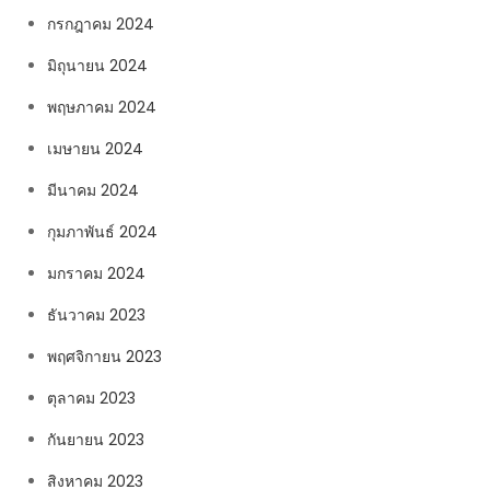
กรกฎาคม 2024
มิถุนายน 2024
พฤษภาคม 2024
เมษายน 2024
มีนาคม 2024
กุมภาพันธ์ 2024
มกราคม 2024
ธันวาคม 2023
พฤศจิกายน 2023
ตุลาคม 2023
กันยายน 2023
สิงหาคม 2023