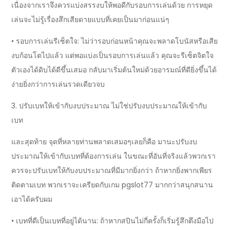
เนื่องจากเราจึงควรแบ่งสรรงบให้พอดีกับรอบการเล่นด้วย การหยุด
เล่นจะไม่รู้เรื่องสึกเสียดายแบบที่เคยเป็นมาก่อนแน่ๆ
• รอบการเล่นรีเซ็ตใจ: ไม่ว่ารอบก่อนหน้าคุณจะพลาดโบนัสหรือเสีย
งบก้อนโตไปแล้ว แต่พอแบ่งเป็นรอบการเล่นแล้ว คุณจะรีเซ็ตจิตใจ
ตัวเองได้ดิบได้ดีขึ้นเสมอ กลับมาเริ่มต้นใหม่ด้วยอารมณ์ที่ดียิ่งขึ้นได้
ง่ายยิ่งกว่าการเล่นรวดเดียวจบ
3. ปรับเบทให้เข้ากับงบประมาณ ไม่ใช่ปรับงบประมาณให้เข้ากับ
เบท
และสุดท้าย จุดที่หลายท่านพลาดเสมอๆเลยก็คือ มานะปรับงบ
ประมาณให้เข้ากับเบทที่ต้องการเล่น ในขณะที่อันที่จริงแล้วพวกเรา
ควรจะปรับเบทให้กับงบประมาณที่มีมากยิ่งกว่า ถ้าหากยิ่งพากเพียร
ติดตามเบท พวกเราจะเครียดกับเกม pgslot77 มากกว่าสนุกสนาน
เอาได้ครับผม
• เบทที่ดีเป็นเบทที่อยู่ได้นาน: ถ้าหากสปินไม่กี่ครั้งก็เริ่มรู้สึกตึงมือไป