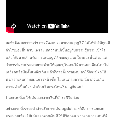
ผมจำต้องบอกก่อนว่า การจัดงบประมาณบน pg77 ไม่ได้ทำให้คุณมี
กำไรเยอะขึ้นครับ เพราะเหตุว่านั่นก็ขึ้นอยู่กับความรู้ความเข้าใจ
แล้วก็จังหวะสำหรับการเล่นpg77 ของคุณ ณ ในขณะนั้นด้วย แต่
ว่าการจัดงบประมาณจะช่วยให้คุณอยู่ในเกมได้นานพอเพียงโดยไม่
เครียดหรือบีบคั้นเหลือเกิน แล้วก็การตั้งกรอบงบเอาไว้ก็จะมีผลให้
พวกเราเล่นตามแผนก้าวหน้าขึ้น ไม่เล่นตามอารมณ์มากจนเกิน
ความจำเป็นด้วย จำต้องเริ่มตรงไหน? มาดูกันเลย!
1. แยกงบที่จะใช้เล่นออกจากเงินที่ดำรงชีวิตก่อน
อย่างแรกที่เราจะทำสำหรับการเล่น pgslot เลยก็คือ การแยกงบ
ประมาณที่จะใช้เล่นออกจากเงินที่ใช้ชีวิตก่อน รากฐานการเล่นที่ดี