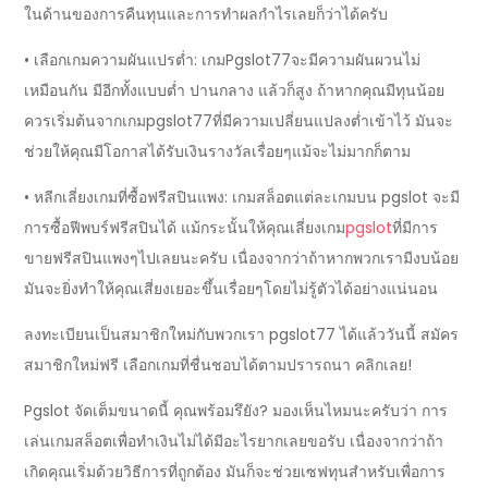
ในด้านของการคืนทุนและการทำผลกำไรเลยก็ว่าได้ครับ
• เลือกเกมความผันแปรต่ำ: เกมPgslot77จะมีความผันผวนไม่
เหมือนกัน มีอีกทั้งแบบต่ำ ปานกลาง แล้วก็สูง ถ้าหากคุณมีทุนน้อย
ควรเริ่มต้นจากเกมpgslot77ที่มีความเปลี่ยนแปลงต่ำเข้าไว้ มันจะ
ช่วยให้คุณมีโอกาสได้รับเงินรางวัลเรื่อยๆแม้จะไม่มากก็ตาม
• หลีกเลี่ยงเกมที่ซื้อฟรีสปินแพง: เกมสล็อตแต่ละเกมบน pgslot จะมี
การซื้อฟีพบร์ฟรีสปินได้ แม้กระนั้นให้คุณเลี่ยงเกม
pgslot
ที่มีการ
ขายฟรีสปินแพงๆไปเลยนะครับ เนื่องจากว่าถ้าหากพวกเรามีงบน้อย
มันจะยิ่งทำให้คุณเสี่ยงเยอะขึ้นเรื่อยๆโดยไม่รู้ตัวได้อย่างแน่นอน
ลงทะเบียนเป็นสมาชิกใหม่กับพวกเรา pgslot77 ได้แล้ววันนี้ สมัคร
สมาชิกใหม่ฟรี เลือกเกมที่ชื่นชอบได้ตามปรารถนา คลิกเลย!
Pgslot จัดเต็มขนาดนี้ คุณพร้อมรึยัง? มองเห็นไหมนะครับว่า การ
เล่นเกมสล็อตเพื่อทำเงินไม่ได้มีอะไรยากเลยขอรับ เนื่องจากว่าถ้า
เกิดคุณเริ่มด้วยวิธีการที่ถูกต้อง มันก็จะช่วยเซฟทุนสำหรับเพื่อการ