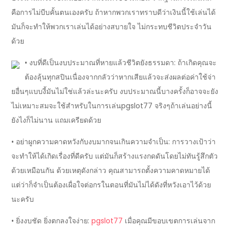
คือการไม่บีบคั้นตนเองครับ ถ้าหากพวกเราทราบดีว่าเงินนี้ใช้เล่นได้
มันก็จะทำให้พวกเราเล่นได้อย่างสบายใจ ไม่กระทบชีวิตประจำวัน
ด้วย
• งบที่ดีเป็นงบประมาณที่หายแล้วชีวิตยังธรรมดา: ถ้าเกิดคุณจะ
ต้องลุ้นทุกสปินเนื่องจากกลัวว่าหากเสียแล้วจะส่งผลต่อค่าใช้จ่า
ยอื่นๆแบบงี้มันไม่ใช่แล้วล่ะนะครับ งบประมาณนี้บางครั้งก็อาจจะยัง
ไม่เหมาะสมจะใช้สำหรับในการเล่นpgslot77 จริงๆถ้าเล่นอย่างนี้
ยังไงก็ไม่นาน แถมเครียดด้วย
• อย่าผูกความคาดหวังกับงบมากจนเกินความจำเป็น: การวางเป้าว่า
จะทำให้ได้เกิดเรื่องที่ดีครับ แต่มันก็สร้างแรงกดดันโดยไม่ทันรู้สึกตัว
ด้วยเหมือนกัน ด้วยเหตุดังกล่าว คุณสามารถตั้งความคาดหมายได้
แต่ว่าก็จำเป็นต้องเผื่อใจต่อกรในตอนที่มันไม่ได้ดังที่หวังเอาไว้ด้วย
นะครับ
• ยิ่งงบชัด ยิ่งตกลงใจง่าย:
pgslot77
เมื่อคุณมีขอบเขตการเล่นจาก