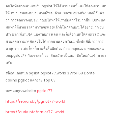
คนใดที่อยากเล่นเกมกับ pgslot ให้ได้นานๆผมชี้แนะให้คุณปรับเบท
ให้เหมาะสมกับงบประมาณก็พอแล้วล่ะขอรับ อย่างที่ผมบอกไว้แล้ว
ว่า การจัดการงบประมาณมิได้ทำให้เรามีผลกำไรมากขึ้น 100% แต่
มันทำให้พวกเราสามารถจัดแจงแล้วก็โฟกัสกับเกมได้อย่างมาก งบ
ประมาณที่เด่นชัด แบ่งรอบการเล่น และก็เลือกเบทให้สมควร มันจะ
ช่วยลดความกดดันลงไปได้มากมายเลยครับผม ซึ่งมันดียิ่งกว่าการ
หาสูตรการเล่นใดๆก็ตามทั้งสิ้นอีกด้วย ถ้าหากคุณอยากทดลองเล่น
เกมpgslot77 กับเราล่ะก็ อย่าลืมสมัครเป็นสมาชิกใหม่กันเข้ามานะ
ครับ
สล็อตแตกหนัก pgslot pgslot77.world 3 Arpil 69 Donte
casino pgslot แตกง่าย Top 63
ขอขอบคุณwebsite
pgslot77
https://rebrand.ly/pgslot77-world
https://cutly.info/pgslot77-world