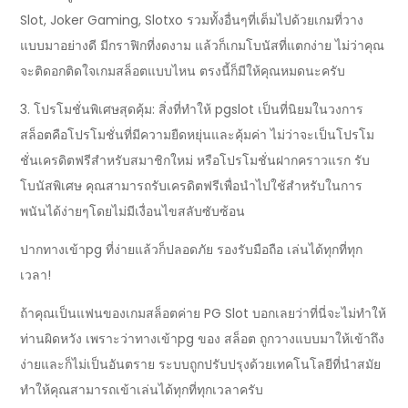
Slot, Joker Gaming, Slotxo รวมทั้งอื่นๆที่เต็มไปด้วยเกมที่วาง
แบบมาอย่างดี มีกราฟิกที่งดงาม แล้วก็เกมโบนัสที่แตกง่าย ไม่ว่าคุณ
จะติดอกติดใจเกมสล็อตแบบไหน ตรงนี้ก็มีให้คุณหมดนะครับ
3. โปรโมชั่นพิเศษสุดคุ้ม: สิ่งที่ทำให้ pgslot เป็นที่นิยมในวงการ
สล็อตคือโปรโมชั่นที่มีความยืดหยุ่นและคุ้มค่า ไม่ว่าจะเป็นโปรโม
ชั่นเครดิตฟรีสำหรับสมาชิกใหม่ หรือโปรโมชั่นฝากคราวแรก รับ
โบนัสพิเศษ คุณสามารถรับเครดิตฟรีเพื่อนำไปใช้สำหรับในการ
พนันได้ง่ายๆโดยไม่มีเงื่อนไขสลับซับซ้อน
ปากทางเข้าpg ที่ง่ายแล้วก็ปลอดภัย รองรับมือถือ เล่นได้ทุกที่ทุก
เวลา!
ถ้าคุณเป็นแฟนของเกมสล็อตค่าย PG Slot บอกเลยว่าที่นี่จะไม่ทำให้
ท่านผิดหวัง เพราะว่าทางเข้าpg ของ สล็อต ถูกวางแบบมาให้เข้าถึง
ง่ายและก็ไม่เป็นอันตราย ระบบถูกปรับปรุงด้วยเทคโนโลยีที่นำสมัย
ทำให้คุณสามารถเข้าเล่นได้ทุกที่ทุกเวลาครับ