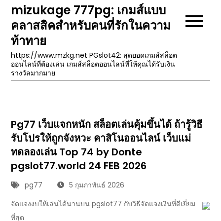
Skip
mizukage 777pg: เกมส์แบบ
to
คลาสสิคสำหรับคนที่รักในความ
content
ท้าทาย
https://www.mzkg.net PGslot42: สุดยอดเกมส์สล็อต
ออนไลน์ที่ต้องเล่น เกมส์สล็อตออนไลน์ที่ให้คุณได้รับเงิน
รางวัลมากมาย
Pg77 เว็บแจกหนัก สล็อตเล่นคุ้มขึ้นได้ ถ้ารู้วิธี
รับโปรให้ถูกจังหวะ คาสิโนออนไลน์ เว็บแม่
ทดลองเล่น Top 74 by Donte
pgslot77.world 24 FEB 2026
pg77
5 กุมภาพันธ์ 2026
จัดแจงงบให้เล่นได้นานบน pgslot77 กับวิธีจัดแจงเงินที่ดีเยี่ยม
ที่สุด