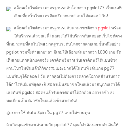
สล็อตเว็บไซต์ตรงมาตรฐานระดับโลกจาก pgslot77 เว็บตรงที่
เยี่ยมที่สุดในไทย เครดิตฟรีมากมาย! เล่นได้ตลอด 1 วัน!
สล็อตเว็บไซต์ตรงมาตรฐานระดับนานาชาติจาก
pgslot
พร้อม
ให้บริการแล้วขณะนี้! คุณจะได้ใช้บริการกับสุดยอดเว็บไซต์ตรง
ที่เหมาะสมที่สุดในไทย มาตฐานระดับโลกจากค่ายเกมชั้นหนึ่งอย่าง
pgslot รวมทั้งค่ายเกมฯลฯ มีเกมให้เลือกเล่นมากกว่า 1,000 เกม จัด
เต็มเกมแตกหนักแตกจริง เครดิตฟรีมาก! รับเครดิตฟรีได้แบบชิวๆ
ผ่านโปรโมชั่นแล้วก็กิจกรรมเยอะมากได้ในทันที เล่นเกม pg77
แบบฟินๆได้ตลอด 1 วัน หากคุณไม่ต้องการคลาดโอกาสสำหรับการ
ได้กำไรที่เยี่ยมที่สุดล่ะก็ สมัครเป็นสมาชิกใหม่แล้วมาสนุกกับเราได้
เลยทันที pgslot สมัครแล้วรับเครดิตฟรีได้อีกด้วย อย่ารอช้า ลง
ทะเบียนเป็นสมาชิกใหม่แล้วเข้ามาฝ่ากัน!
สูตรการใช้ Auto Spin ใน pg77 แบบไม่ขาดทุน
ถ้าเกิดคุณเข้ามาเล่นเกมกับ pgslot77 คุณก็จำต้องอยากทำเงินให้