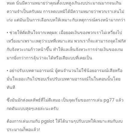
หมด นั่นมีความหมายว่าคุณตั้งเบทสูงเกินงบประมาณมากจนเกิน
ความจำเป็นครับผม การลดเบทมิได้มีความหมายว่าพวกเราเล่นไม่
เก่ง แต่มันเป็นการเลือกเบทให้เหมาะกับเหตุการณ์ตรงหน้ามากกว่า
• ช่วยให้ตัดสินใจจากเหตุผล: เมื่อยอดเงินของพวกเราไม่เหวี่ยงไป
เหวี่ยงมาเพราะเหตุว่าเบทที่เหมาะสม พวกเราก็จะสามารถจุดโฟกัส
กับจังหวะเกมก้าวหน้าขึ้น ทำให้แลเห็นจังหวะการจ่ายเงินของเกม
มากยิ่งกว่าการลุ้นว่าจะได้หรือเสียแบบที่เคยเป็น
• อย่าปรับเบทตามอารมณ์: ผู้คนจำนวนไม่ใช้น้อยอารมณ์เสียหรือ
มั่นใจเยอะเกินไปชอบเริ่มปรับเบทตามอารมณ์ในในตอนนั้นโดย
ทันที
ซึ่งมันมักส่งผลลัพธ์ที่ไม่ดีเสมอ เป็นจุดเริ่มของการเล่น pg77 แล้ว
กดดันแบบสุดๆเลยล่ะนะครับ
ต้องการเล่นเกมกับ pgslot ให้ได้นานๆปรับเบทให้เหมาะสมกับงบ
ประมาณก็พอแล้ว!