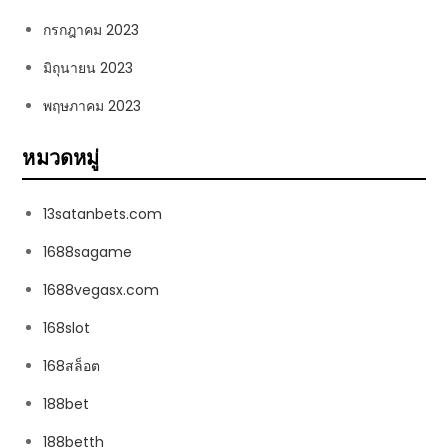
กรกฎาคม 2023
มิถุนายน 2023
พฤษภาคม 2023
หมวดหมู่
13satanbets.com
1688sagame
1688vegasx.com
168slot
168สล็อต
188bet
188betth