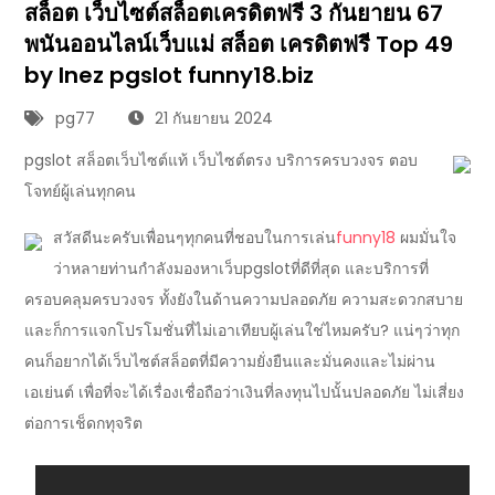
สล็อต เว็บไซต์สล็อตเครดิตฟรี 3 กันยายน 67
พนันออนไลน์เว็บแม่ สล็อต เครดิตฟรี Top 49
by Inez pgslot funny18.biz
pg77
21 กันยายน 2024
pgslot สล็อตเว็บไซต์แท้ เว็บไซต์ตรง บริการครบวงจร ตอบ
โจทย์ผู้เล่นทุกคน
สวัสดีนะครับเพื่อนๆทุกคนที่ชอบในการเล่น
funny18
ผมมั่นใจ
ว่าหลายท่านกำลังมองหาเว็บpgslotที่ดีที่สุด และบริการที่
ครอบคลุมครบวงจร ทั้งยังในด้านความปลอดภัย ความสะดวกสบาย
และก็การแจกโปรโมชั่นที่ไม่เอาเทียบผู้เล่นใช่ไหมครับ? แน่ๆว่าทุก
คนก็อยากได้เว็บไซต์สล็อตที่มีความยั่งยืนและมั่นคงและไม่ผ่าน
เอเย่นต์ เพื่อที่จะได้เรื่องเชื่อถือว่าเงินที่ลงทุนไปนั้นปลอดภัย ไม่เสี่ยง
ต่อการเช็ดกทุจริต