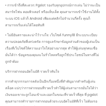
• การเข้าถึงที่สะดวก: Pgslot รองรับทุกอุปกรณ์การเล่น ไม่ว่าจะเป็น
สมาร์ทโฟน คอมพิวเตอร์ หรือแท็บเล็ต คุณสามารถเข้าใช้งานได้ทั้ง
ระบบ iOS แล้วก็ Android เพียงแต่คลิกไม่จำนวนกี่ครั้ง คุณก็
สามารถเริ่มเล่นได้โดยทันที
• ไม่มีอันตรายและน่าไว้วางใจ: เว็บไซต์ funny18 มีระบบระเบียบ
ความปลอดภัยที่เคร่งครัด การดูแลรักษาข้อมูลส่วนตัวของผู้เล่นเป็น
เรื่องที่เว็บไซต์ให้ความเอาใจใส่อย่างมากสุด ทำให้ผู้เล่นทุกคนเชื่อ
มั่นได้ว่า ข้อมูลของคุณจะไม่รั่วไหลหรือถูกใช้ประโยชน์ในทางที่ไม่
ถูกจำต้อง
บริการฝากถอนอัตโนมัติ รวดเร็วทันใจ
การทำธุรกรรมการคลังเป็นอีกเรื่องหนึ่งที่สำคัญมากสำหรับผู้เล่น
สล็อต แน่ๆว่าการฝากถอนที่รวดเร็วทำให้ผู้เล่นสามารถมั่นใจได้ว่า
เงินของเขาจะถูกโอนเข้าและออกในขณะที่รวดเร็วที่สุด ที่ pgslot
คุณสามารถทำรายการฝากถอนด้วยระบบอัตโนมัติที่เร็ว ไม่ต้องรอ