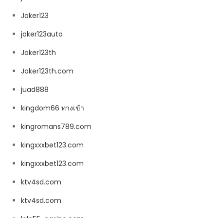
Joker123
joker123auto
Joker123th
Joker123th.com
juad888
kingdom66 ทางเข้า
kingromans789.com
kingxxxbet123.com
kingxxxbet123.com
ktv4sd.com
ktv4sd.com