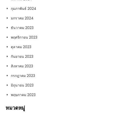
กุมภาพันธ์ 2024
มกราคม 2024
ธันวาคม 2023
พฤศจิกายน 2023
ตุลาคม 2023
กันยายน 2023
สิงหาคม 2023
กรกฎาคม 2023
มิถุนายน 2023
พฤษภาคม 2023
หมวดหมู่