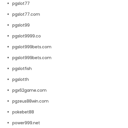
pgslot77
pgslot77.com
pgslot99
pgslot9999.co
pgslot999bets.com
pgslot999bets.com
pgslotfish
pgslotth
pgx62game.com
pgzeus88win.com
pokebet88
power999.net