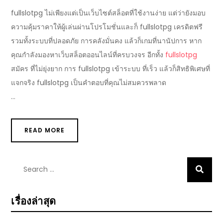
fullslotpg ไม่เพียงแต่เป็นเว็บไซต์สล็อตที่ใช้งานง่าย แต่ว่ายังมอบ
ความคุ้มราคาให้ผู้เล่นผ่านโปรโมชั่นและก็ fullslotpg เครดิตฟรี
รวมทั้งระบบที่ปลอดภัย การคลังมั่นคง แล้วก็เกมที่นานัปการ หาก
คุณกำลังมองหาเว็บสล็อตออนไลน์ที่ครบวงจร อีกทั้ง
fullslotpg
สมัคร ที่ไม่ยุ่งยาก การ fullslotpg เข้าระบบ ที่เร็ว แล้วก็สิทธิพิเศษที่
แจกจริง fullslotpg เป็นคำตอบที่คุณไม่สมควรพลาด
…
READ MORE
Search
for:
เรื่องล่าสุด