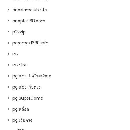
onesiamclub.site
onoplus168.com
p2vvip
paramax1688.info
PG
PG Slot
pg slot เปิดใหม่ล่าสุด
pg slot เว็บตรง
pg SuperGame
pg สล็อต
pg เว็บตรง