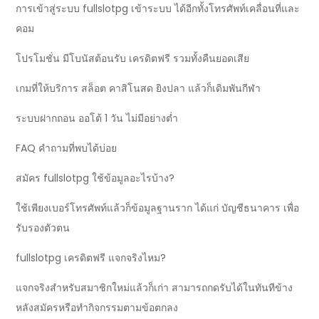
การเข้าสู่ระบบ fullslotpg เข้าระบบ ได้อีกทั้งโทรศัพท์เคลื่อนที่และ
คอม
โปรโมชั่น มีโบนัสต้อนรับ เครดิตฟรี รวมทั้งคืนยอดเสีย
เกมที่ให้บริการ สล็อต คาสิโนสด ยิงปลา แล้วก็เดิมพันกีฬา
ระบบฝากถอน ออโต้ 1 วัน ไม่มีอย่างต่ำ
FAQ คำถามที่พบได้บ่อย
สมัคร fullslotpg ใช้ข้อมูลอะไรบ้าง?
ใช้เพียงเบอร์โทรศัพท์แล้วก็ข้อมูลฐานราก ได้แก่ บัญชีธนาคาร เพื่อ
รับรองตัวตน
fullslotpg เครดิตฟรี แจกจริงไหม?
แจกจริงสำหรับสมาชิกใหม่แล้วก็เก่า สามารถกดรับได้ในทันทีข้าง
หลังสมัครหรือทำกิจกรรมตามข้อตกลง