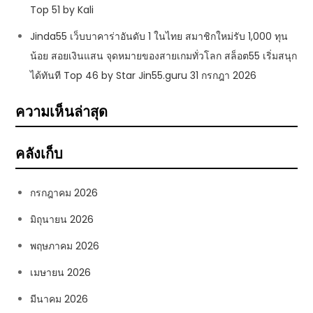
Top 51 by Kali
Jinda55 เว็บบาคาร่าอันดับ 1 ในไทย สมาชิกใหม่รับ 1,000 ทุน
น้อย สอยเงินแสน จุดหมายของสายเกมทั่วโลก สล็อต55 เริ่มสนุก
ได้ทันที Top 46 by Star Jin55.guru 31 กรกฎา 2026
ความเห็นล่าสุด
คลังเก็บ
กรกฎาคม 2026
มิถุนายน 2026
พฤษภาคม 2026
เมษายน 2026
มีนาคม 2026