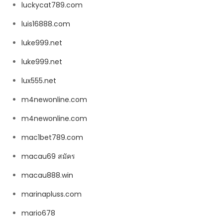
luckycat789.com
luis16888.com
luke999.net
luke999.net
lux555.net
m4newonline.com
m4newonline.com
mac1bet789.com
macau69 สมัคร
macau888.win
marinapluss.com
mario678