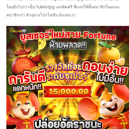
โดยยิ่งไปกว่านั้น fullslotpg เครดิตฟรี ที่แจกให้ทั้งสมาชิกใหม่และ
สมาชิกเก่า ตัวอย่างโปรโมชั่น ดังเช่นว่า: