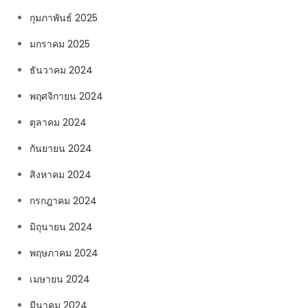
กุมภาพันธ์ 2025
มกราคม 2025
ธันวาคม 2024
พฤศจิกายน 2024
ตุลาคม 2024
กันยายน 2024
สิงหาคม 2024
กรกฎาคม 2024
มิถุนายน 2024
พฤษภาคม 2024
เมษายน 2024
มีนาคม 2024