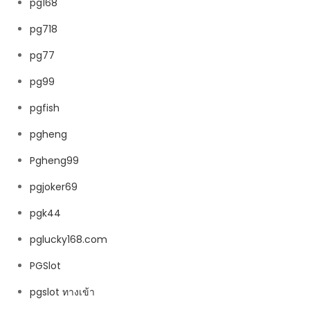
pg168
pg718
pg77
pg99
pgfish
pgheng
Pgheng99
pgjoker69
pgk44
pglucky168.com
PGSlot
pgslot ทางเข้า