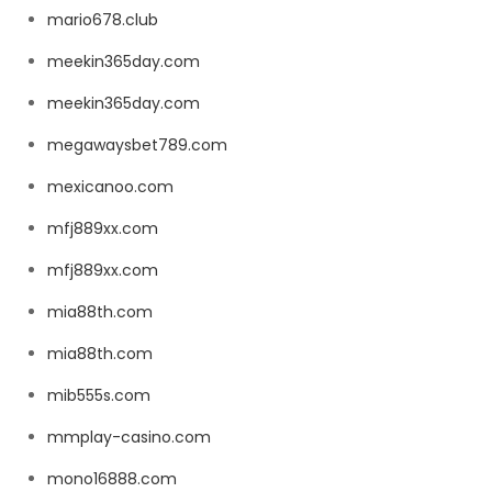
mario678.club
meekin365day.com
meekin365day.com
megawaysbet789.com
mexicanoo.com
mfj889xx.com
mfj889xx.com
mia88th.com
mia88th.com
mib555s.com
mmplay-casino.com
mono16888.com