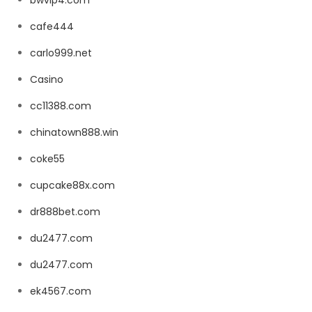
cafe444
carlo999.net
Casino
cc11388.com
chinatown888.win
coke55
cupcake88x.com
dr888bet.com
du2477.com
du2477.com
ek4567.com