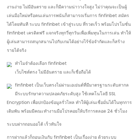
งานง่าย ไม่มีอันตราย และก็มีความน่าวางใจสูง ไม่ว่าคุณจะเป็นผู้
เล่นมือใหม่หรือคนเล่นการพนันก็สามารถเริ่มการ finfinbet สมัคร
ได้โดยทันที ระบบ finfinbet เข้าสู่ระบบ ที่รวดเร็ว พร้อมโปรโมชั่น
finfinbet เครดิตฟรี แจกจริงทุกวี่ทุกวันเพื่อเพิ่มทุนในการเล่น ทำให้
ผู้เล่นสามารถสนุกสนานไปกับเกมได้อย่างไร้ข้อจำกัดและก็สร้าง
รายได้จริง
ทำไมจำต้องเลือก finfinbet
เว็บไซต์ตรง ไม่มีอันตราย และก็เชื่อถือได้
finfinbet เป็นเว็บตรงไม่ผ่านเอเย่นต์ที่มีมาตรฐานระดับสากล
มีระบบรักษาความปลอดภัยระดับสูง ใช้เทคโนโลยี SSL
Encryption เพื่อปกป้องข้อมูลรั่วไหล ทำให้ผู้เล่นเชื่อมั่นได้ในทุกการ
เดิมพัน พร้อมมีคณะทำงานมือโปรคอยให้บริการตลอด 24 ชั่วโมง
ระบบฝากถอนออโต้ เร็วทันใจ
การฝากแล้วก็ถอนเงินกับ finfinbet เป็นเรื่องง่าย ด้วยระบบ