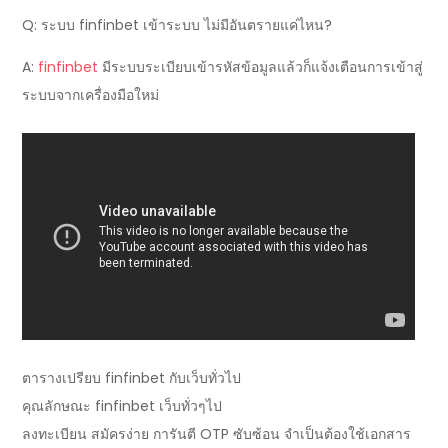
Q: ระบบ finfinbet เข้าระบบ ไม่มีอันตรายแค่ไหน?
A:
finfinbet
มีระบบระเบียบเข้ารหัสข้อมูลแล้วก็แจ้งเตือนการเข้าสู่
ระบบจากเครื่องมือใหม่
ตารางเปรียบ finfinbet กับเว็บทั่วไป
คุณลักษณะ finfinbet เว็บทั่วๆไป
ลงทะเบียน สมัครง่าย การันตี OTP ซับซ้อน จำเป็นต้องใช้เอกสาร