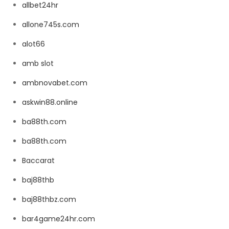
allbet24hr
allone745s.com
alot66
amb slot
ambnovabet.com
askwin88.online
ba88th.com
ba88th.com
Baccarat
baj88thb
baj88thbz.com
bar4game24hr.com