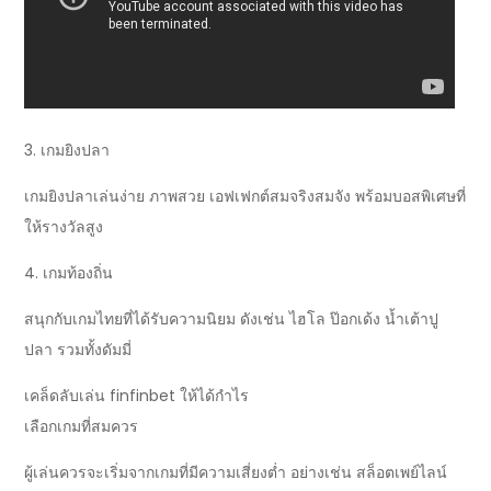
3. เกมยิงปลา
เกมยิงปลาเล่นง่าย ภาพสวย เอฟเฟกต์สมจริงสมจัง พร้อมบอสพิเศษที่
ให้รางวัลสูง
4. เกมท้องถิ่น
สนุกกับเกมไทยที่ได้รับความนิยม ดังเช่น ไฮโล ป๊อกเด้ง น้ำเต้าปู
ปลา รวมทั้งดัมมี่
เคล็ดลับเล่น finfinbet ให้ได้กำไร
เลือกเกมที่สมควร
ผู้เล่นควรจะเริ่มจากเกมที่มีความเสี่ยงต่ำ อย่างเช่น สล็อตเพย์ไลน์