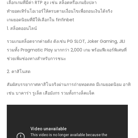
เลือกเกมที่มีค่า RTP สูง เช่น สล็อตหรือเกมยิงปลา
ทำยอดเทิร์นโอเวอร์ให้ครบตามเงื่อนไขเพื่อถอนเงินได้จริง
เกมยอดนิยมที่มีให้เลือกใน finfinbet
1. สล็อตออนไลน์
รวมเกมสล็อตจากค่ายดัง ดังเช่น PG SLOT, Joker Gaming, JILI
รวมทั้ง Pragmatic Play มากกว่า 2,000 เกม พร้อมฟีเจอร์พิเศษที่
ช่วยเพิ่มช่องทางสำหรับการชนะ
2. คาสิโนสด
สัมผัสบรรยากาศคาสิโนจริงผ่านการถ่ายทอดสด มีเกมยอดนิยม อาทิ
เช่น บาคาร่า รูเล็ต เสือมังกร รวมทั้งกางล็คแจ็ค