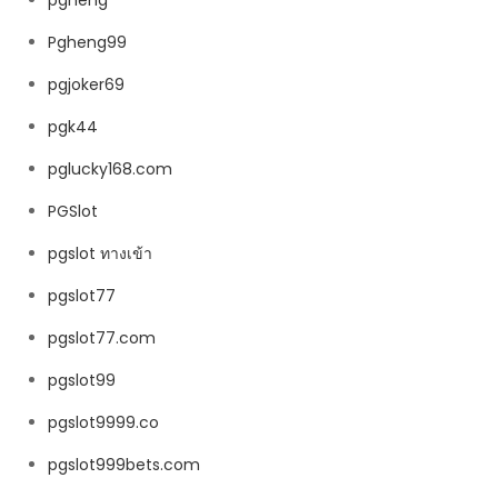
Pgheng99
pgjoker69
pgk44
pglucky168.com
PGSlot
pgslot ทางเข้า
pgslot77
pgslot77.com
pgslot99
pgslot9999.co
pgslot999bets.com