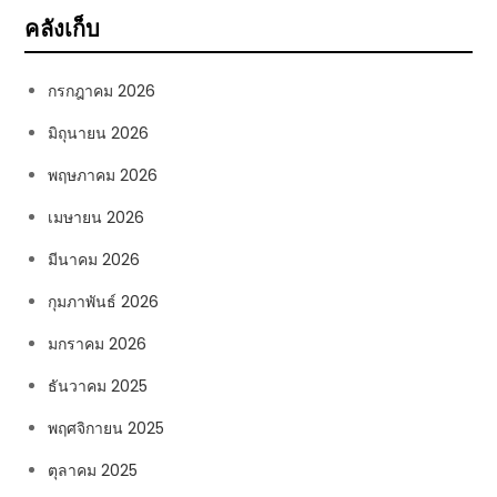
คลังเก็บ
กรกฎาคม 2026
มิถุนายน 2026
พฤษภาคม 2026
เมษายน 2026
มีนาคม 2026
กุมภาพันธ์ 2026
มกราคม 2026
ธันวาคม 2025
พฤศจิกายน 2025
ตุลาคม 2025