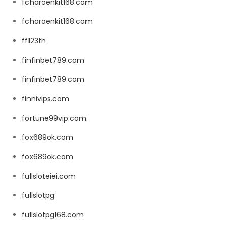
fcharoenkit168.com
fcharoenkit168.com
ff123th
finfinbet789.com
finfinbet789.com
finnivips.com
fortune99vip.com
fox689ok.com
fox689ok.com
fullsloteiei.com
fullslotpg
fullslotpg168.com