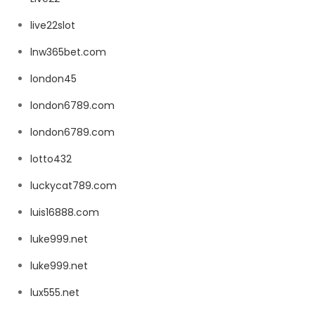
live22slot
lnw365bet.com
london45
london6789.com
london6789.com
lotto432
luckycat789.com
luis16888.com
luke999.net
luke999.net
lux555.net