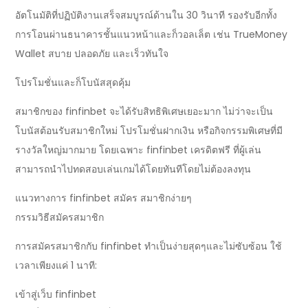
อัตโนมัติที่ปฏิบัติงานเสร็จสมบูรณ์ด้านใน 30 วินาที รองรับอีกทั้ง
การโอนผ่านธนาคารชั้นแนวหน้าและก็วอลเล็ต เช่น TrueMoney
Wallet สบาย ปลอดภัย และเร็วทันใจ
โปรโมชั่นและก็โบนัสสุดคุ้ม
สมาชิกของ finfinbet จะได้รับสิทธิพิเศษเยอะมาก ไม่ว่าจะเป็น
โบนัสต้อนรับสมาชิกใหม่ โปรโมชั่นฝากเงิน หรือกิจกรรมพิเศษที่มี
รางวัลใหญ่มากมาย โดยเฉพาะ finfinbet เครดิตฟรี ที่ผู้เล่น
สามารถนำไปทดสอบเล่นเกมได้โดยทันทีโดยไม่ต้องลงทุน
แนวทางการ finfinbet สมัคร สมาชิกง่ายๆ
กรรมวิธีสมัครสมาชิก
การสมัครสมาชิกกับ finfinbet ทำเป็นง่ายสุดๆและไม่ซับซ้อน ใช้
เวลาเพียงแค่ 1 นาที:
เข้าสู่เว็บ finfinbet