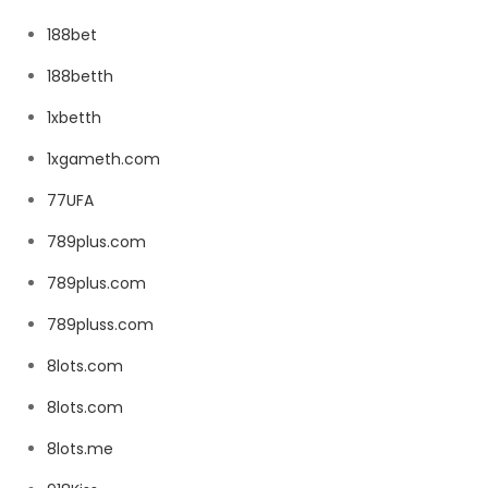
188bet
188betth
1xbetth
1xgameth.com
77UFA
789plus.com
789plus.com
789pluss.com
8lots.com
8lots.com
8lots.me