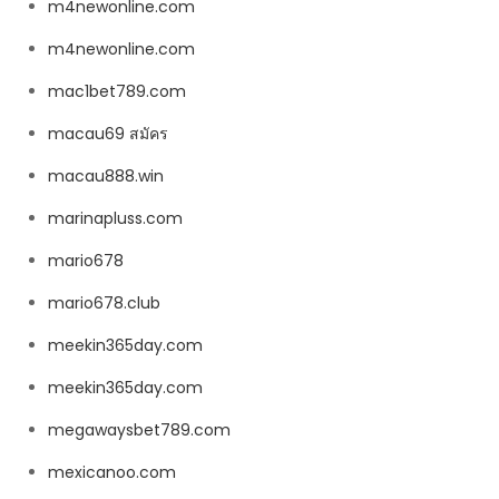
m4newonline.com
m4newonline.com
mac1bet789.com
macau69 สมัคร
macau888.win
marinapluss.com
mario678
mario678.club
meekin365day.com
meekin365day.com
megawaysbet789.com
mexicanoo.com