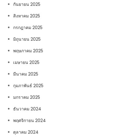
กันยายน 2025
สิงหาคม 2025
กรกฎาคม 2025
มิถุนายน 2025
พฤษภาคม 2025
เมษายน 2025
มีนาคม 2025
กุมภาพันธ์ 2025
มกราคม 2025
ธันวาคม 2024
พฤศจิกายน 2024
ตุลาคม 2024