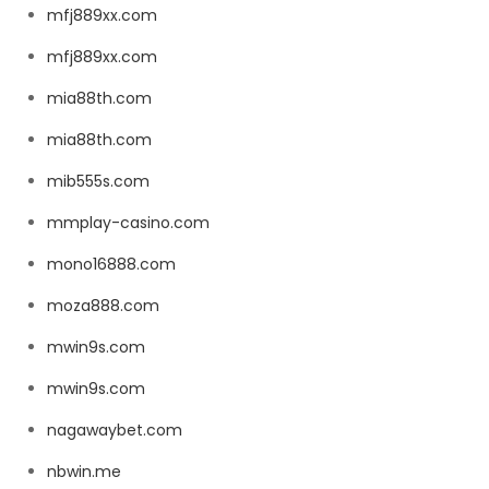
mfj889xx.com
mfj889xx.com
mia88th.com
mia88th.com
mib555s.com
mmplay-casino.com
mono16888.com
moza888.com
mwin9s.com
mwin9s.com
nagawaybet.com
nbwin.me