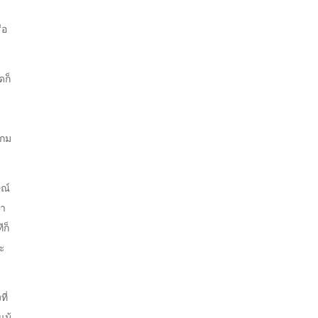
ือ
ดก็
เกม
ษณ์
่า
ีก็
่ะ
ี่
แม้