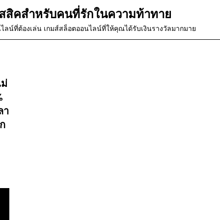
สิคสำหรับคนที่รักในความท้าทาย
ที่ต้องเล่น เกมส์สล็อตออนไลน์ที่ให้คุณได้รับเงินรางวัลมากมาย
ม่
%
ลา
ตก