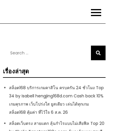
Search
for:
เรื่องล่าสุด
สล็อต168 บริการเกมคาสิโน ครบครัน 24 ชั่วโมง Top
34 by Isabell hengjing168d.com Cash back 10%
เกมคุรภาพ เว็บโปร่งใส ยูสเดียว เล่นได้ทุกเกม
สล็อต168 คุ้มค่า ที่ไว้ใจ 6 ส.ค. 26
สล็อตเว็บตรง สายแตก ลุ้นกำไรแบบไม่เสียฟีล Top 20