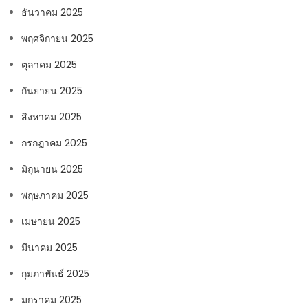
ธันวาคม 2025
พฤศจิกายน 2025
ตุลาคม 2025
กันยายน 2025
สิงหาคม 2025
กรกฎาคม 2025
มิถุนายน 2025
พฤษภาคม 2025
เมษายน 2025
มีนาคม 2025
กุมภาพันธ์ 2025
มกราคม 2025