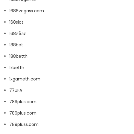
1688vegasx.com
168slot
168สล็อต
188bet
188betth
1xbetth
1xgameth.com
77UFA
789plus.com
789plus.com
789pluss.com