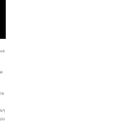
สนอ
ิด
นาย
้นๆ
แบบ