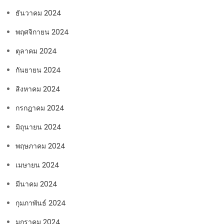
ธันวาคม 2024
พฤศจิกายน 2024
ตุลาคม 2024
กันยายน 2024
สิงหาคม 2024
กรกฎาคม 2024
มิถุนายน 2024
พฤษภาคม 2024
เมษายน 2024
มีนาคม 2024
กุมภาพันธ์ 2024
มกราคม 2024