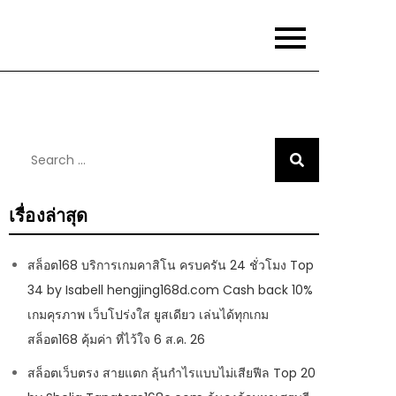
Search
for:
เรื่องล่าสุด
สล็อต168 บริการเกมคาสิโน ครบครัน 24 ชั่วโมง Top
34 by Isabell hengjing168d.com Cash back 10%
เกมคุรภาพ เว็บโปร่งใส ยูสเดียว เล่นได้ทุกเกม
สล็อต168 คุ้มค่า ที่ไว้ใจ 6 ส.ค. 26
สล็อตเว็บตรง สายแตก ลุ้นกำไรแบบไม่เสียฟีล Top 20