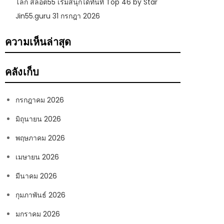
โลก สล็อต55 เริ่มสนุกได้ทันที Top 46 by Star
Jin55.guru 31 กรกฎา 2026
ความเห็นล่าสุด
คลังเก็บ
กรกฎาคม 2026
มิถุนายน 2026
พฤษภาคม 2026
เมษายน 2026
มีนาคม 2026
กุมภาพันธ์ 2026
มกราคม 2026