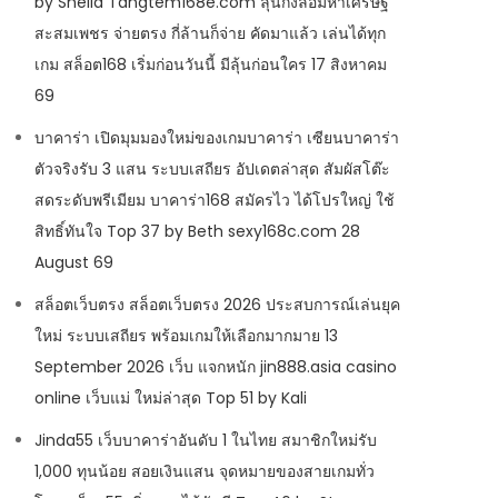
by Shelia Tangtem168e.com ลุ้นกงล้อมหาเศรษฐี
สะสมเพชร จ่ายตรง กี่ล้านก็จ่าย คัดมาแล้ว เล่นได้ทุก
เกม สล็อต168 เริ่มก่อนวันนี้ มีลุ้นก่อนใคร 17 สิงหาคม
69
บาคาร่า เปิดมุมมองใหม่ของเกมบาคาร่า เซียนบาคาร่า
ตัวจริงรับ 3 แสน ระบบเสถียร อัปเดตล่าสุด สัมผัสโต๊ะ
สดระดับพรีเมียม บาคาร่า168 สมัครไว ได้โปรใหญ่ ใช้
สิทธิ์ทันใจ Top 37 by Beth sexy168c.com 28
August 69
สล็อตเว็บตรง สล็อตเว็บตรง 2026 ประสบการณ์เล่นยุค
ใหม่ ระบบเสถียร พร้อมเกมให้เลือกมากมาย 13
September 2026 เว็บ แจกหนัก jin888.asia casino
online เว็บแม่ ใหม่ล่าสุด Top 51 by Kali
Jinda55 เว็บบาคาร่าอันดับ 1 ในไทย สมาชิกใหม่รับ
1,000 ทุนน้อย สอยเงินแสน จุดหมายของสายเกมทั่ว