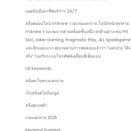
แอดมินมืออาชีพบริการ 24/7
สล็อตออนไลน์ m4new รวมเกมแตกง่าย โบนัสหนักทุกค่าย
m4new รวมเกมจากค่ายสล็อตชั้นหนึ่ง ยกตัวอย่างเช่น PG
Slot, Joker Gaming, Pragmatic Play, JILI, Spadegami
และอีกเยอะมาก ทุกเกมผ่านการทดสอบแล้วว่า “แตกง่าย ได้เ
จริง” รองรับระบบโทรศัพท์เคลื่อนที่เต็มแบบ
LSI Keywords:
สล็อตเว็บตรงแตกง่าย
เว็บสล็อตไม่ล็อกยูส
สล็อตเบทต่ำ
เกมแตกง่าย 2025
Keyword Suggest: