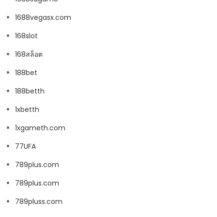
1688vegasx.com
168slot
168สล็อต
188bet
188betth
1xbetth
1xgameth.com
77UFA
789plus.com
789plus.com
789pluss.com