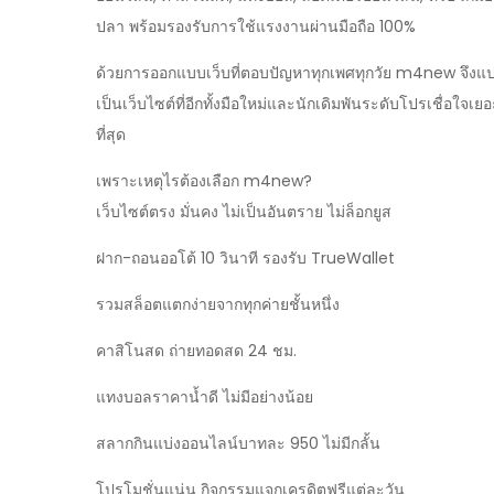
ปลา พร้อมรองรับการใช้แรงงานผ่านมือถือ 100%
ด้วยการออกแบบเว็บที่ตอบปัญหาทุกเพศทุกวัย m4new จึงแ
เป็นเว็บไซต์ที่อีกทั้งมือใหม่และนักเดิมพันระดับโปรเชื่อใจเยอ
ที่สุด
เพราะเหตุไรต้องเลือก m4new?
เว็บไซต์ตรง มั่นคง ไม่เป็นอันตราย ไม่ล็อกยูส
ฝาก-ถอนออโต้ 10 วินาที รองรับ TrueWallet
รวมสล็อตแตกง่ายจากทุกค่ายชั้นหนึ่ง
คาสิโนสด ถ่ายทอดสด 24 ชม.
แทงบอลราคาน้ำดี ไม่มีอย่างน้อย
สลากกินแบ่งออนไลน์บาทละ 950 ไม่มีกลั้น
โปรโมชั่นแน่น กิจกรรมแจกเครดิตฟรีแต่ละวัน