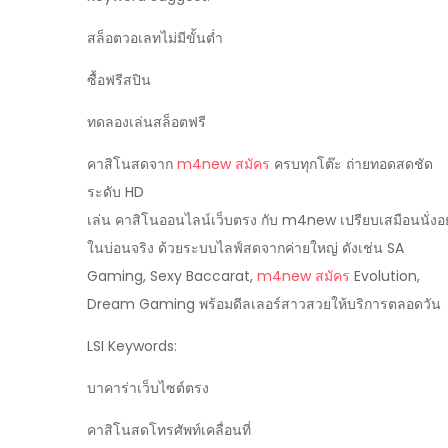
สล็อตวอเลทไม่มีขั้นต่ำ
ซื้อฟรีสปิน
ทดลองเล่นสล็อตฟรี
คาสิโนสดจาก
m4new สมัคร
ครบทุกโต๊ะ ถ่ายทอดสดชัด
ระดับ HD
เล่น คาสิโนออนไลน์เว็บตรง กับ m4new เปรียบเสมือนนั่งอยู
ในบ่อนจริง ด้วยระบบไลฟ์สดจากค่ายใหญ่ ดังเช่น SA
Gaming, Sexy Baccarat,
m4new สมัคร
Evolution,
Dream Gaming พร้อมดีลเลอร์สาวสวยให้บริการตลอดวัน
LSI Keywords:
บาคาร่าเว็บไซต์ตรง
คาสิโนสดโทรศัพท์เคลื่อนที่