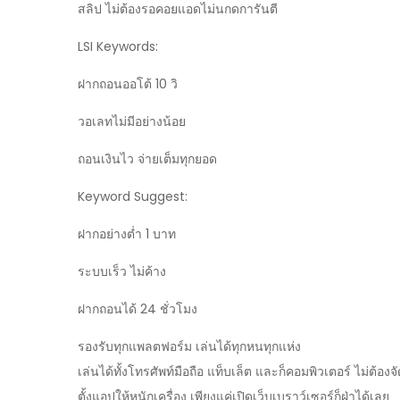
สลิป ไม่ต้องรอคอยแอดไม่นกดการันตี
LSI Keywords:
ฝากถอนออโต้ 10 วิ
วอเลทไม่มีอย่างน้อย
ถอนเงินไว จ่ายเต็มทุกยอด
Keyword Suggest:
ฝากอย่างต่ำ 1 บาท
ระบบเร็ว ไม่ค้าง
ฝากถอนได้ 24 ชั่วโมง
รองรับทุกแพลตฟอร์ม เล่นได้ทุกหนทุกแห่ง
เล่นได้ทั้งโทรศัพท์มือถือ แท็บเล็ต และก็คอมพิวเตอร์ ไม่ต้องจ
ตั้งแอปให้หนักเครื่อง เพียงแค่เปิดเว็บเบราว์เซอร์ก็ฝ่าได้เลย