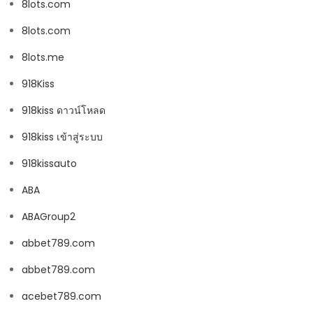
8lots.com
8lots.com
8lots.me
918Kiss
918kiss ดาวน์โหลด
918kiss เข้าสู่ระบบ
918kissauto
ABA
ABAGroup2
abbet789.com
abbet789.com
acebet789.com