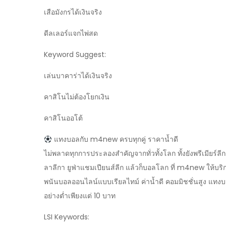
เสือมังกรได้เงินจริง
ดีลเลอร์แจกไพ่สด
Keyword Suggest:
เล่นบาคาร่าได้เงินจริง
คาสิโนไม่ต้องโยกเงิน
คาสิโนออโต้
แทงบอลกับ m4new ครบทุกคู่ ราคาน้ำดี
ไม่พลาดทุกการประลองสำคัญจากทั่วทั้งโลก ทั้งยังพรีเมียร์ลีก
ลาลีกา ยูฟ่าแชมเปียนส์ลีก แล้วก็บอลโลก ที่ m4new ให้บริ
พนันบอลออนไลน์แบบเรียลไทม์ ค่าน้ำดี คอมมิชชั่นสูง แทง
อย่างต่ำเพียงแต่ 10 บาท
LSI Keywords: