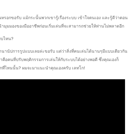
ณหรอกขอรับ แม้กระนั้นพวกเขารู้เรื่องระบบ เข้าใจตนเอง และรู้ดีว่าตอน
ุมมองของมืออาชีพก่อนเริ่มเล่นที่จะสามารถช่วยให้ท่านไม่พลาดอีก
แบบไหน?
นัปการรูปแบบเลยล่ะขอรับ แต่ว่าสิ่งที่คนเล่นได้นานๆมีแบบเดียวกัน
ือคนที่ปรับพฤติกรรมการเล่นให้กับระบบได้อย่างพอดี ซึ่งคุณเองก็
จากที่ไหนนั้น? ผมจะมาแนะนำคุณเองครับ เลทโก!