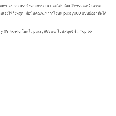
ยตัวเอง การปรับจังหวะการเล่น และไม่ปล่อยให้อารมณ์หรือความ
ตนเองให้ถึงที่สุด เมื่อนั้นคุณจะทำกำไรบน pussy888 แบบมืออาชีพได้
ary 69 Fidelia โอนไว pussy888แจกโบนัสทุกซีซั่น Top 55