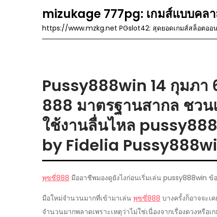
Skip
mizukage 777pg: เกมส์แบบคลาส
to
https://www.mzkg.net PGslot42: สุดยอดเกมส์สล็อตออนไลน์
content
Pussy888win 14 กุมภา 6
888 มาตรฐานสากล ชวนเพื่อ
ใช้งานลื่นไหล pussy888
by Fidelia Pussy888wi
พุซซี่888
มืออาชีพมองดูยังไงก่อนเริ่มเล่น pussy888win ข
มือใหม่จำนวนมากที่เข้ามาเล่น
พุซซี่888
บางครั้งก็อาจจะเคย
จำนวนมากพลาดเพราะเหตุว่าไม่ใช่เนื่องจากเรื่องดวงหรือเกมไ