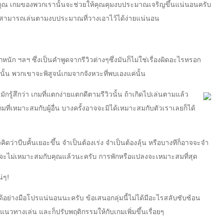
แบบคุณ เกมของพวกเรานั้นจะช่วยให้คุณคุมงบประมาณเจริญขึ้นแน่นอนครับ
ห้สามารถเล่นตามงบประมาณที่วางเอาไว้ได้ง่ายแน่นอน
ก ฯลฯ ซึ่งเป็นคำพูดจากรีวิวต่างๆซึ่งมันก็ไม่ใช่เรื่องผิดอะไรหรอก
ั้น พวกเขาจะพิสูจน์เกมจากจังหวะที่พบเองแค่นั้น
ักรู้สึกว่า เกมที่แตกง่ายแตกดีตามรีวิวนั้น ถ้าเกิดไปเล่นตามแล้ว
มที่เหมาะสมกับผู้อื่น บางครั้งอาจจะมิได้เหมาะสมกับตัวเราเลยก็ได้
ว่าบีบคั้นเยอะขึ้น จำเป็นต้องเร่ง จำเป็นต้องลุ้น หรือบางทีก็อาจจะจำ
จจะไม่เหมาะสมกับคุณแล้วนะครับ การพักหรือแปลงจะเหมาะสมที่สุด
่ๆ!
อย่างมือโปรแน่นอนนะครับ ข้อเสนอกลุ่มนี้ไม่ได้มีอะไรสลับซับซ้อน
บแนวทางเล่น และก็ปรับพฤติกรรมให้กับเกมเพิ่มขึ้นเรื่อยๆ