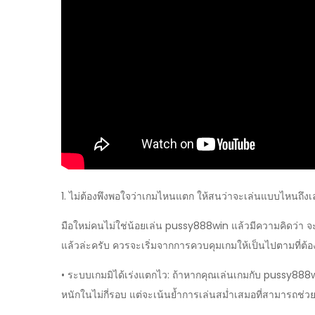
1. ไม่ต้องพึงพอใจว่าเกมไหนแตก ให้สนว่าจะเล่นแบบไหนถึงเ
มือใหม่คนไม่ใช่น้อยเล่น pussy888win แล้วมีความคิดว่า จะ
แล้วล่ะครับ ควรจะเริ่มจากการควบคุมเกมให้เป็นไปตามที่ต้อ
• ระบบเกมมิได้เร่งแตกไว: ถ้าหากคุณเล่นเกมกับ pussy888
หนักในไม่กี่รอบ แต่จะเน้นย้ำการเล่นสม่ำเสมอที่สามารถช่ว