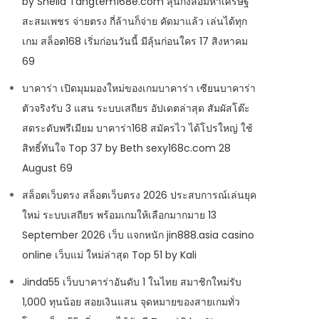
by Shelia Tangtem168e.com ลุ้นกงล้อมหาเศรษฐี
สะสมเพชร จ่ายตรง กี่ล้านก็จ่าย คัดมาแล้ว เล่นได้ทุก
เกม สล็อต168 เริ่มก่อนวันนี้ มีลุ้นก่อนใคร 17 สิงหาคม
69
บาคาร่า เปิดมุมมองใหม่ของเกมบาคาร่า เซียนบาคาร่า
ตัวจริงรับ 3 แสน ระบบเสถียร อัปเดตล่าสุด สัมผัสโต๊ะ
สดระดับพรีเมียม บาคาร่า168 สมัครไว ได้โปรใหญ่ ใช้
สิทธิ์ทันใจ Top 37 by Beth sexy168c.com 28
August 69
สล็อตเว็บตรง สล็อตเว็บตรง 2026 ประสบการณ์เล่นยุค
ใหม่ ระบบเสถียร พร้อมเกมให้เลือกมากมาย 13
September 2026 เว็บ แจกหนัก jin888.asia casino
online เว็บแม่ ใหม่ล่าสุด Top 51 by Kali
Jinda55 เว็บบาคาร่าอันดับ 1 ในไทย สมาชิกใหม่รับ
1,000 ทุนน้อย สอยเงินแสน จุดหมายของสายเกมทั่ว