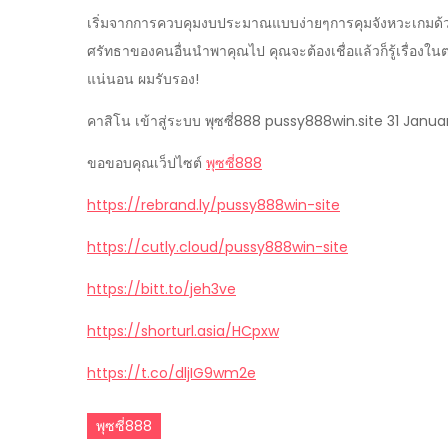
เริ่มจากการควบคุมงบประมาณแบบง่ายๆการคุมจังหวะเกมด้ว
ศรัทธาของคนอื่นนำพาคุณไป คุณจะต้องเชื่อแล้วก็รู้เรื่องใน
แน่นอน ผมรับรอง!
คาสิโน เข้าสู่ระบบ พุซซี่888 pussy888win.site 31 Janu
ขอขอบคุณเว็ปไซต์
พุซซี่888
https://rebrand.ly/pussy888win-site
https://cutly.cloud/pussy888win-site
https://bitt.to/jeh3ve
https://shorturl.asia/HCpxw
https://t.co/dljIG9wm2e
พุซซี่888