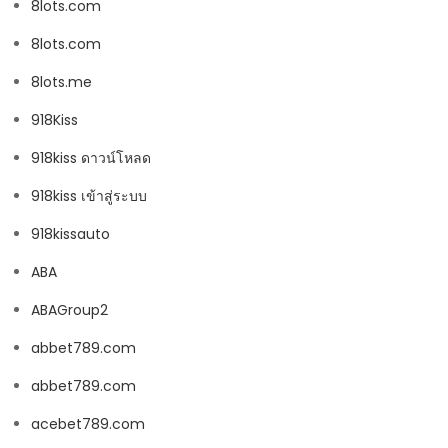
8lots.com
8lots.com
8lots.me
918Kiss
918kiss ดาวน์โหลด
918kiss เข้าสู่ระบบ
918kissauto
ABA
ABAGroup2
abbet789.com
abbet789.com
acebet789.com