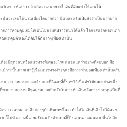
วิเคราะห์เลยว่า ถ้าเกิดจะเล่นอย่างงี้ เงินที่มีจะทำให้เล่นได้
ะนั้นจะเล่นได้นานเพียงใดมากกว่า นี่แหละครับเป็นสิ่งจำเป็นมากมาย
ริ่มจากการควบคุมเกมให้เป็นไปตามที่ปรารถนาได้แล้ว โอกาสแจ็กพอตแตก
ุณแค่คุมตัวเองได้ดิบได้ดีมากๆเพียงเท่านั้น
อ
านต้องมีสูตรลับหรือแนวทางพิเศษอะไรแน่นอนแต่ว่าอย่างที่ผมบอก มือ
ม้กระนั้นพวกเขารู้เรื่องแนวทางง่ายๆลงมือกระทำบ่อยเพียงเท่านั้นครับ
ระมาณกระจ่างแจ้ง และก็ถืองบที่ตั้งเอาไว้เป็นค่าใช้สอยอย่างหนึ่ง
 และก็พวกเขาควรจะมีจุดมุ่งหมายสำหรับในการทำเงินหรือการขาดทุนเป็นที่
า เวลาพลาดเสียบ่อยๆถ้าเพิ่มเบทขึ้นจะทำให้ไล่เงินที่เสียไปได้สวย
กก็ไม่ทำอย่างนี้เลยครับผม ยิ่งทำแบบงี้ก็ยิ่งเล่นนอกแผนมากขึ้นไปอีก