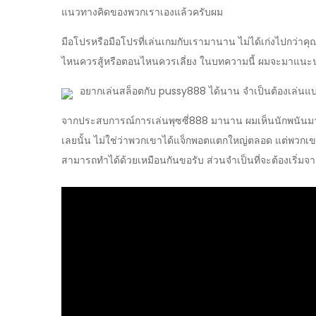
แนวทางคิดของพวกเราเองแล้วครับผม
มือโปรหรือมือโปรที่เล่นเกมกับเรามานาน ไม่ได้เก่งไปกว่าคุ
ไหนควรสู้หรือตอนไหนควรเลี่ยง ในบทความนี้ ผมจะมาแนะนำม
อยากเล่นสล็อตกับ pussy888 ได้นาน จำเป็นต้องเล่น
จากประสบการณ์การเล่นพุซซี่888 มานาน ผมเห็นนักพนันมานา
เลยนั้น ไม่ใช่ว่าพวกเขาได้แจ็กพอตแตกใหญ่ตลอด แต่พวกเขาค
สามารถทำได้ด้วยเหมือนกันขอรับ ส่วนจำเป็นที่จะต้องเริ่ม