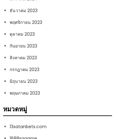
ธันวาคม 2023
พฤศจิกายน 2023
ตุลาคม 2023
กันยายน 2023
สิงหาคม 2023
กรกฎาคม 2023
มิถุนายน 2023
พฤษภาคม 2023
หมวดหมู่
13satanbets.com
1688sagame