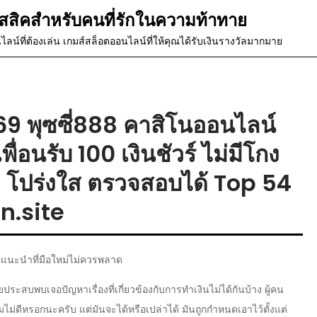
สิคสำหรับคนที่รักในความท้าทาย
ที่ต้องเล่น เกมส์สล็อตออนไลน์ที่ให้คุณได้รับเงินรางวัลมากมาย
9 พุซซี่888 คาสิโนออนไลน์
นรับ 100 เงินชัวร์ ไม่มีโกง
 โปร่งใส ตรวจสอบได้ Top 54
n.site
้อแนะนำที่มือใหม่ไม่ควรพลาด
ประสบพบเจอปัญหาเรื่องที่เกี่ยวข้องกับการทำเงินไม่ได้กันบ้าง ผู้คน
ม่ดีหรอกนะครับ แต่มันจะได้หรือเปล่าได้ มันถูกกำหนดเอาไว้ตั้งแต่