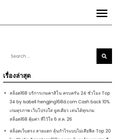
Search
for:
เรื่องล่าสุด
สล็อต168 บริการเกมคาสิโน ครบครัน 24 ชั่วโมง Top
34 by Isabell hengjing168d.com Cash back 10%
เกมคุรภาพ เว็บโปร่งใส ยูสเดียว เล่นได้ทุกเกม
สล็อต168 คุ้มค่า ที่ไว้ใจ 6 ส.ค. 26
สล็อตเว็บตรง สายแตก ลุ้นกำไรแบบไม่เสียฟีล Top 20