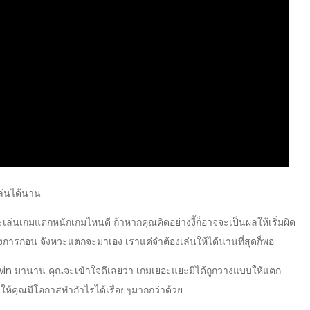
ล่นได้นาน
เล่นเกมแตกหนักเกมไหนดี ถ้าหากคุณคิดอย่างงี้ก็อาจจะเป็นผลให้เริ่มผิด
งการก่อน จังหวะแตกจะมาเอง เราแค่จำต้องเล่นให้ได้นานที่สุดก็พอ
win มานาน คุณจะเข้าใจดีเลยว่า เกมเยอะแยะมิได้ถูกวางแบบให้แตก
ยให้คุณมีโอกาสทำกำไรได้เรื่อยๆมากกว่าด้วย