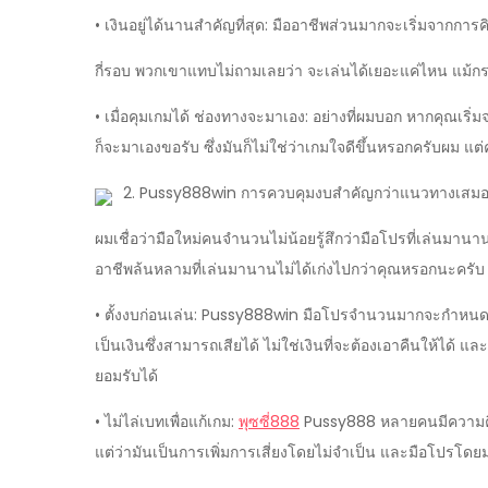
• เงินอยู่ได้นานสำคัญที่สุด: มืออาชีพส่วนมากจะเริ่มจากการคิด
กี่รอบ พวกเขาแทบไม่ถามเลยว่า จะเล่นได้เยอะแค่ไหน แม้กร
• เมื่อคุมเกมได้ ช่องทางจะมาเอง: อย่างที่ผมบอก หากคุณเ
ก็จะมาเองขอรับ ซึ่งมันก็ไม่ใช่ว่าเกมใจดีขึ้นหรอกครับผม แต่ค
2. Pussy888win การควบคุมงบสำคัญกว่าแนวทางเสม
ผมเชื่อว่ามือใหม่คนจำนวนไม่น้อยรู้สึกว่ามือโปรที่เล่นมาน
อาชีพล้นหลามที่เล่นมานานไม่ได้เก่งไปกว่าคุณหรอกนะครับ แ
• ตั้งงบก่อนเล่น: Pussy888win มือโปรจำนวนมากจะกำหนดงบป
เป็นเงินซึ่งสามารถเสียได้ ไม่ใช่เงินที่จะต้องเอาคืนให้ได้
ยอมรับได้
• ไม่ไล่เบทเพื่อแก้เกม:
พุซซี่888
Pussy888 หลายคนมีความคิดว่
แต่ว่ามันเป็นการเพิ่มการเสี่ยงโดยไม่จำเป็น และมือโปรโดยมา