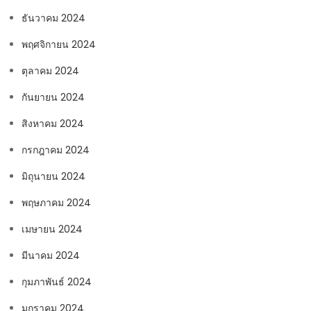
ธันวาคม 2024
พฤศจิกายน 2024
ตุลาคม 2024
กันยายน 2024
สิงหาคม 2024
กรกฎาคม 2024
มิถุนายน 2024
พฤษภาคม 2024
เมษายน 2024
มีนาคม 2024
กุมภาพันธ์ 2024
มกราคม 2024