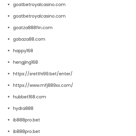
goatbetroyalcasino.com
goatbetroyalcasino.com
goatza888fin.com
gobaza88.com
happy168
hengjing168
https://sretthi99.bet/enter/
https://www.mfj889xx.com/
hubbet168.com
hydra888
ib888pro.bet
ib888pro.bet