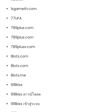
1xgameth.com
77UFA
789plus.com
789plus.com
789pluss.com
8lots.com
8lots.com
8lots.me
918Kiss
918kiss ดาวน์โหลด
918kiss เข้าสู่ระบบ