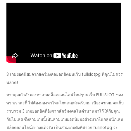
3 เกมยอดนิยมจากสัตว์มงคลยอดฮิตบนเว็บ fullslotpg ที่คุณไม่ควร
พลาด!
หากคุณกำลังมองหาเกมสล็อตออนไลน์ใหม่ๆบนเว็บ FULLSLOT ของ
พวกเราล่ะก็ ไม่ต้องมองหาไหนไกลเลยล่ะครับผม เนื่องจากผมจะเก็บ
รวบรวม 3 เกมยอดฮิตที่อิงจากสัตว์มงคลในตำนานมาไว้ให้กับคุณ
กันไปเลย ซึ่งสามเกมนี้เป็นสามเกมยอดนิยมอย่างมากในกลุ่มนักเล่น
สล็อตออนไลน์อย่างแท้จริง เป็นสามเกมดังที่สาวก fullslotpg จะ