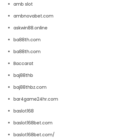
amb slot
ambnovabet.com
askwin88.online
ba88th.com
ba88th.com
Baccarat
baj88thb
baj88thbz.com
bar4game24hr.com
baslot168
baslot168bet.com
baslot168bet.com/