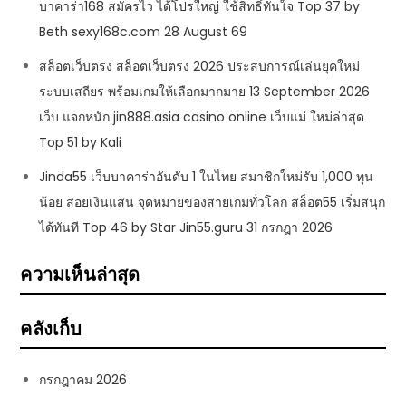
บาคาร่า168 สมัครไว ได้โปรใหญ่ ใช้สิทธิ์ทันใจ Top 37 by
Beth sexy168c.com 28 August 69
สล็อตเว็บตรง สล็อตเว็บตรง 2026 ประสบการณ์เล่นยุคใหม่
ระบบเสถียร พร้อมเกมให้เลือกมากมาย 13 September 2026
เว็บ แจกหนัก jin888.asia casino online เว็บแม่ ใหม่ล่าสุด
Top 51 by Kali
Jinda55 เว็บบาคาร่าอันดับ 1 ในไทย สมาชิกใหม่รับ 1,000 ทุน
น้อย สอยเงินแสน จุดหมายของสายเกมทั่วโลก สล็อต55 เริ่มสนุก
ได้ทันที Top 46 by Star Jin55.guru 31 กรกฎา 2026
ความเห็นล่าสุด
คลังเก็บ
กรกฎาคม 2026