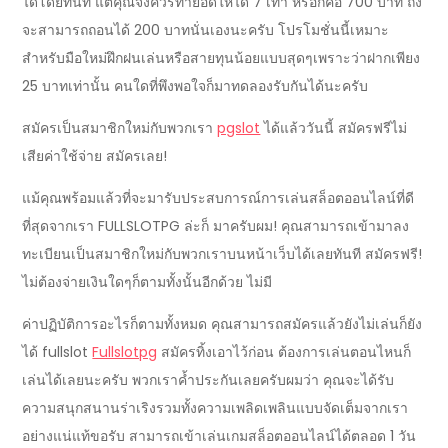
ได้โดยทันที แต่คุณจึงควรทำยอดให้ได้ 7 เท่า หรือก็คือ 700 บาท ถึง
จะสามารถถอนได้ 200 บาทนั่นเองนะครับ โปรโมชั่นนี้เหมาะ
สำหรับมือใหม่ฝึกฝนเล่นหรือสายทุนน้อยแบบสุดๆเพราะว่าฝากเพียง
25 บาทเท่านั้น คนใดที่พึงพอใจก็มาทดลองรับกันได้นะครับ
สมัครเป็นสมาชิกใหม่กับพวกเรา
pgslot
ได้แล้ววันนี้ สมัครฟรีไม่
เสียค่าใช้จ่าย สมัครเลย!
แม้คุณพร้อมแล้วที่จะมารับประสบการณ์การเล่นสล็อตออนไลน์ที่ดี
ที่สุดจากเรา FULLSLOTPG ล่ะก็ มาครับผม! คุณสามารถเข้ามาลง
ทะเบียนเป็นสมาชิกใหม่กับพวกเราบนหน้าเว็บได้เลยทันที สมัครฟรี!
ไม่ต้องจ่ายเงินใดๆก็ตามทั้งนั้นอีกด้วย ไม่มี
ค่าปฏิบัติการอะไรก็ตามทั้งหมด คุณสามารถสมัครแล้วยังไม่เล่นก็ยัง
ได้ fullslot
Fullslotpg
สมัครทิ้งเอาไว้ก่อน ต้องการเล่นตอนไหนก็
เล่นได้เลยนะครับ พวกเราค้ำประกันเลยครับผมว่า คุณจะได้รับ
ความสนุกสนานร่าเริงรวมทั้งความเพลิดเพลินแบบจัดเต็มจากเรา
อย่างแน่แท้ขอรับ สามารถเข้าเล่นเกมสล็อตออนไลน์ได้ตลอด 1 วัน