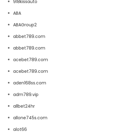
918kissauto
ABA
ABAGroup2
abbet789.com
abbet789.com
acebet789.com
acebet789.com
aden168ss.com
adm789.vip
allbet24hr
allone745s.com
alot66