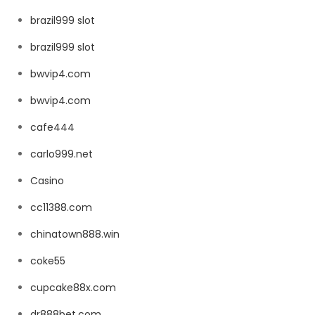
brazil999 slot
brazil999 slot
bwvip4.com
bwvip4.com
cafe444
carlo999.net
Casino
cc11388.com
chinatown888.win
coke55
cupcake88x.com
dr888bet.com