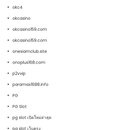
okc4
okcasino
okcasino159.com
okcasino159.com
onesiamclub.site
onoplus168.com
p2vvip
paramax1688.info
PG
PG Slot
pg slot เปิดใหม่ล่าสุด
pg slot เว็บตรง