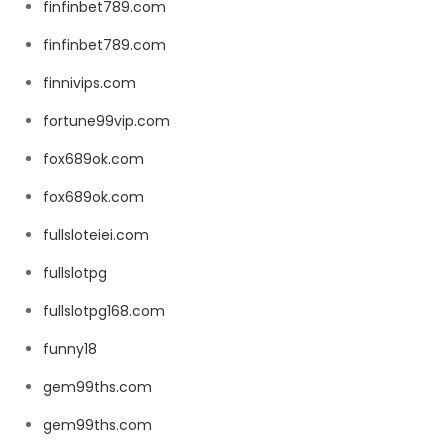
finfinbet789.com
finfinbet789.com
finnivips.com
fortune99vip.com
fox689ok.com
fox689ok.com
fullsloteiei.com
fullslotpg
fullslotpg168.com
funny18
gem99ths.com
gem99ths.com