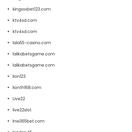
kingxxxbet123.com
ktv4sd.com
ktv4sd.com
lala55-casino.com
lalikabetsgame.com
lalikabetsgame.com
lion123
lionth168.com
Live22
live22slot
lnw365bet.com