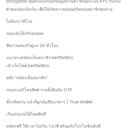
Encryption คุ้มครองปกป้องข้อมูลส่วนตัว พร้อมระบบ KYC รับรอง
ตัวตนก่อนเบิกเงิน เพื่อให้เกิดความปลอดภัยของสมาชิกทุกท่าน
ไม่มีประวัติโกง
ถอนเงินได้จริงทุกยอด
ทีมงานคนจริงดูแล 24 ชั่วโมง
แนวทางสมัครเป็นสมาชิก betflixtikto
เข้าเว็บไซต์ betflixtikto
คลิก “สมัครเป็นสมาชิก”
กรอกเบอร์โทรศัพท์ รวมทั้งยืนยัน OTP
ตั้งรหัสผ่าน แล้วก็ผูกบัญชีธนาคาร / True Wallet
เริ่มเล่นเกมได้โดยทันที
สมัครฟรี ใช้เวลาไม่เกิน 1 นาที พร้อมรับโปรโมชั่นทันที