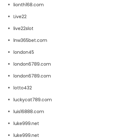
lionth168.com
Live22
live22slot
lnw365bet.com
london45
london6789.com
london6789.com
lotto432
luckycat789.com
luis16888.com
luke999.net
luke999.net