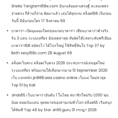
Shelia Tangtem168e.com ลุ้นกงล้อมหาเศรษฐี สะสมเพชร
จ่ายตรง กี่ล้านก็จ่าย คัดมาแล้ว เล่นได้ทุกเกม สล็อต168 เริ่มก่อน
วันนี้ มีลุ้นก่อนใคร 17 สิงหาคม 69
บาคาร่า เปิดมุมมองใหม่ของเกมบาคาร่า เซียนบาคาร่าตัวจริง
รับ 3 แสน ระบบเสถียร อัปเดตล่าสุด สัมผัสโต๊ะสดระดับพรีเมียม
บาคาร่า168 สมัครไว ได้โปรใหญ่ ใช้สิทธิ์ทันใจ Top 37 by
Beth sexy168c.com 28 August 69
สล็อตเว็บตรง สล็อตเว็บตรง 2026 ประสบการณ์เล่นยุคใหม่
ระบบเสถียร พร้อมเกมให้เลือกมากมาย 13 September 2026
เว็บ แจกหนัก jin888.asia casino online เว็บแม่ ใหม่ล่าสุด
Top 51 by Kali
Jinda55 เว็บบาคาร่าอันดับ 1 ในไทย สมาชิกใหม่รับ 1,000 ทุน
น้อย สอยเงินแสน จุดหมายของสายเกมทั่วโลก สล็อต55 เริ่มสนุก
ได้ทันที Top 46 by Star Jin55.guru 31 กรกฎา 2026