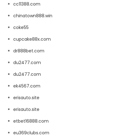
cc11388.com
chinatown888.win
coke55
cupcake88x.com
dr888bet.com
du2477.com
du2477.com
ek4567.com
erisauto.site
erisauto.site
etbet16888.com
eu369clubs.com