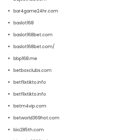
bar4game24hr.com
baslot168
baslot168bet.com
baslot168bet.com/
bbp168.me
betboxclubs.com
betflixtikto.info
betflixtikto.info
betm4vip.com
betworld369hot.com
bio285th.com