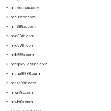
mexicanoo.com
mfj889xx.com
mfj889xx.com
mia88th.com
mia88th.com
mib555s.com
mmplay-casino.com
mono16888.com
moza888.com
mwin9s.com
mwin9s.com