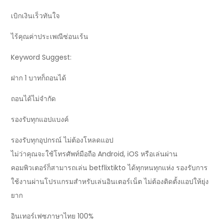
เบิกเงินเร็วทันใจ
ไร้คุณค่าประเพณีซ่อนเร้น
Keyword Suggest:
ฝาก 1 บาทก็ถอนได้
ถอนได้ไม่จำกัด
รองรับทุกแอปแบงค์
รองรับทุกอุปกรณ์ ไม่ต้องโหลดแอป
ไม่ว่าคุณจะใช้โทรศัพท์มือถือ Android, iOS หรือเล่นผ่าน
คอมพิวเตอร์ก็สามารถเล่น betflixtikto ได้ทุกหนทุกแห่ง รองรับการ
ใช้งานผ่านโปรแกรมสำหรับเล่นอินเตอร์เน็ต ไม่ต้องติดตั้งแอปให้ยุ่ง
ยาก
อินเทอร์เฟซภาษาไทย 100%