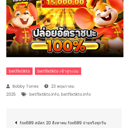
betflixtikto
betflixtikto เข้าสู่ระบบ
23 พฤษภาคม
2025
betflixtikto.info
,
betflixtikto.info
แนะแนว
fox689 สมัคร 20 สิงหาคม fox689 จ่ายจริงทุกวัน