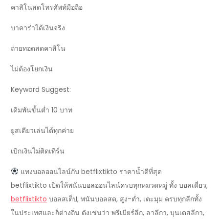
คาสิโนสดโทรศัพท์มือถือ
บาคาร่าได้เงินจริง
ถ่ายทอดสดคาสิโน
ไม่ต้องโยกเงิน
Keyword Suggest:
เดิมพันขั้นต่ำ 10 บาท
ยูสเดียวเล่นได้ทุกค่าย
เบิกเงินไม่ติดเทิร์น
แทงบอลออนไลน์กับ betflixtikto ราคาน้ำดีที่สุด
betflixtikto เปิดให้พนันบอลออนไลน์ครบทุกหมวดหมู่ ทั้ง บอลเดี่ยว,
betflixtikto
บอลสเต็ป, พนันบอลสด, สูง-ต่ำ, เตะมุม ครบทุกลีกทั้ง
ในประเทศและก็ต่างถิ่น ดังเช่นว่า พรีเมียร์ลีก, ลาลีกา, บุนเดสลีกา,