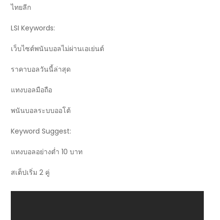
ไทยลีก
LSI Keywords:
เว็บไซต์พนันบอลไม่ผ่านเอเย่นต์
ราคาบอลวันนี้ล่าสุด
แทงบอลมือถือ
พนันบอลระบบออโต้
Keyword Suggest:
แทงบอลอย่างต่ำ 10 บาท
สเต็ปเริ่ม 2 คู่