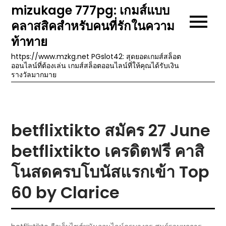
Skip
mizukage 777pg: เกมส์แบบ
to
คลาสสิคสำหรับคนที่รักในความ
content
ท้าทาย
https://www.mzkg.net PGslot42: สุดยอดเกมส์สล็อต
ออนไลน์ที่ต้องเล่น เกมส์สล็อตออนไลน์ที่ให้คุณได้รับเงิน
รางวัลมากมาย
betflixtikto สมัคร 27 June
betflixtikto เครดิตฟรี คาสิ
โนสดครบโบนัสแรกเข้า Top
60 by Clarice