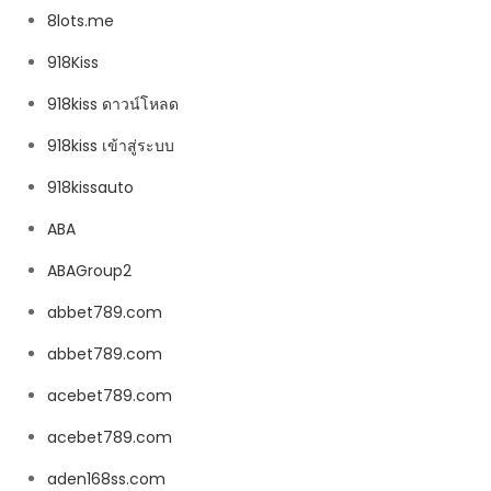
8lots.me
918Kiss
918kiss ดาวน์โหลด
918kiss เข้าสู่ระบบ
918kissauto
ABA
ABAGroup2
abbet789.com
abbet789.com
acebet789.com
acebet789.com
aden168ss.com