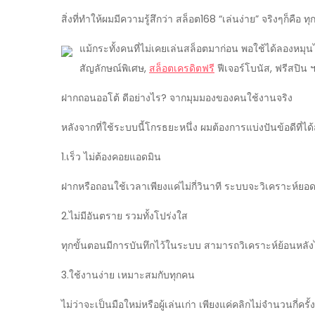
สิ่งที่ทำให้ผมมีความรู้สึกว่า สล็อต168 “เล่นง่าย” จริงๆก็คือ ทุ
แม้กระทั้งคนที่ไม่เคยเล่นสล็อตมาก่อน พอใช้ได้ลองหมุนไม่ก
สัญลักษณ์พิเศษ,
สล็อตเครดิตฟรี
ฟีเจอร์โบนัส, ฟรีสปิน 
ฝากถอนออโต้ ดีอย่างไร? จากมุมมองของคนใช้งานจริง
หลังจากที่ใช้ระบบนี้โกรธยะหนึ่ง ผมต้องการแบ่งปันข้อดีที่ได้ส
1.เร็ว ไม่ต้องคอยแอดมิน
ฝากหรือถอนใช้เวลาเพียงแค่ไม่กี่วินาที ระบบจะวิเคราะห์ยอ
2.ไม่มีอันตราย รวมทั้งโปร่งใส
ทุกขั้นตอนมีการบันทึกไว้ในระบบ สามารถวิเคราะห์ย้อนหลัง
3.ใช้งานง่าย เหมาะสมกับทุกคน
ไม่ว่าจะเป็นมือใหม่หรือผู้เล่นเก่า เพียงแค่คลิกไม่จำนวนกี่