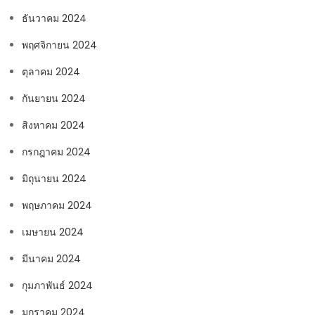
ธันวาคม 2024
พฤศจิกายน 2024
ตุลาคม 2024
กันยายน 2024
สิงหาคม 2024
กรกฎาคม 2024
มิถุนายน 2024
พฤษภาคม 2024
เมษายน 2024
มีนาคม 2024
กุมภาพันธ์ 2024
มกราคม 2024