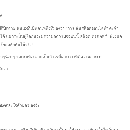
้!
ี่ปีกลาย ฉันเองก็เป็นคนหนึ่งที่มองว่า “การเล่นสล็อตออนไลน์” คงจำ
ด้ แม้กระนั้นผู้ใดกันจะมีความคิดว่าปัจจุบันนี้ สล็อตเครดิตฟรี เพียงแค่
้อยหลักพันได้จริง!
่เล็กๆน้อยๆ จนกระทั่งกลายเป็นกำไรที่มากกว่าที่คิดไว้หลายเท่า
ัยว่า
่อยตกลงใจด้วยตัวเองจ้ะ
อ เพราะเหตุว่าฟังดูดีเกินจริง แม้กระนั้นพอใช้ทดลองสมัครเว็บไซต์ตรง