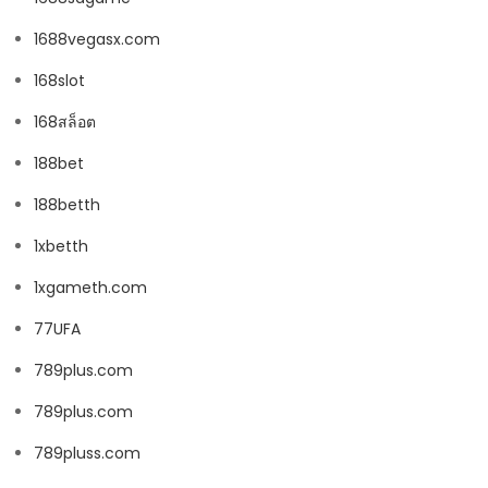
1688vegasx.com
168slot
168สล็อต
188bet
188betth
1xbetth
1xgameth.com
77UFA
789plus.com
789plus.com
789pluss.com