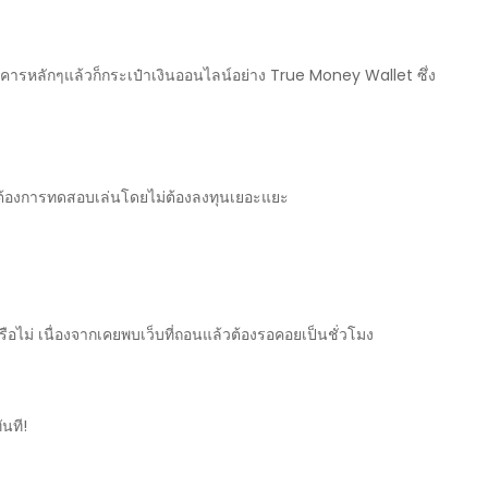
นาคารหลักๆแล้วก็กระเป๋าเงินออนไลน์อย่าง True Money Wallet ซึ่ง
่นที่ต้องการทดสอบเล่นโดยไม่ต้องลงทุนเยอะแยะ
อไม่ เนื่องจากเคยพบเว็บที่ถอนแล้วต้องรอคอยเป็นชั่วโมง
ันที!