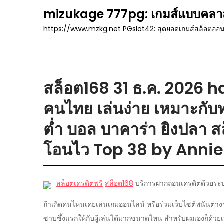
Skip
mizukage 777pg: เกมส์แบบคลาส
to
https://www.mzkg.net PGslot42: สุดยอดเกมส์สล็อตออนไลน์
content
สล็อต168 31 ธ.ค. 2026 h
คนไทย เล่นง่าย เหมาะกับทุ
ต่ำ บอล บาคาร่า ยิงปลา ส
โอนไว Top 38 by Anni
สล็อตเครดิตฟรี
สล็อต168
บริการฝากถอนเครดิตด้วยระบบอั
ถ้าเกิดคนไหนเคยเล่นเกมออนไลน์ หรือร่วมเว็บไซต์พนันต่าง
ซาบซึ้งแรกให้กับผู้เล่นได้มากขนาดไหน สำหรับผมเองก็ด้วย