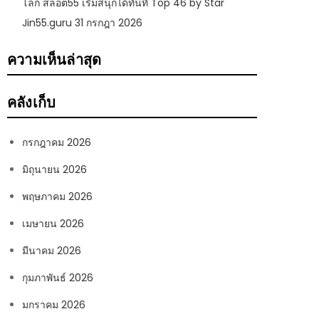
โลก สล็อต55 เริ่มสนุกได้ทันที Top 46 by Star
Jin55.guru 31 กรกฎา 2026
ความเห็นล่าสุด
คลังเก็บ
กรกฎาคม 2026
มิถุนายน 2026
พฤษภาคม 2026
เมษายน 2026
มีนาคม 2026
กุมภาพันธ์ 2026
มกราคม 2026