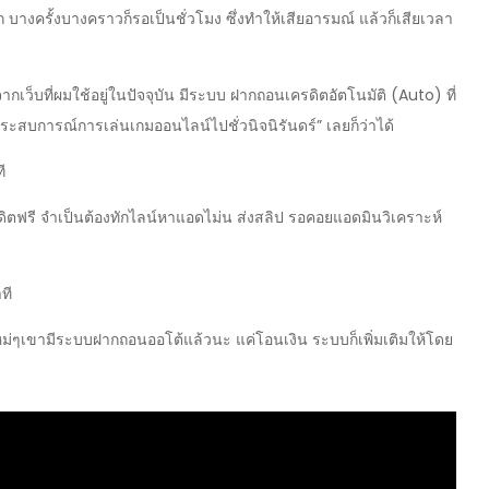
างครั้งบางคราวก็รอเป็นชั่วโมง ซึ่งทำให้เสียอารมณ์ แล้วก็เสียเวลา
งจากเว็บที่ผมใช้อยู่ในปัจจุบัน มีระบบ ฝากถอนเครดิตอัตโนมัติ (Auto) ที่
ประสบการณ์การเล่นเกมออนไลน์ไปชั่วนิจนิรันดร์” เลยก็ว่าได้
ี
รดิตฟรี จำเป็นต้องทักไลน์หาแอดไม่น ส่งสลิป รอคอยแอดมินวิเคราะห์
ที
หม่ๆเขามีระบบฝากถอนออโต้แล้วนะ แค่โอนเงิน ระบบก็เพิ่มเติมให้โดย