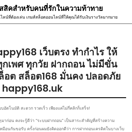
สิคสำหรับคนที่รักในความท้าทาย
ที่ต้องเล่น เกมส์สล็อตออนไลน์ที่ให้คุณได้รับเงินรางวัลมากมาย
appy168 เว็บตรง ทำกำไร ให้
กเพศ ทุกวัย ฝากถอน ไม่มีขั่น
ล็อต สล็อต168 มั่นคง ปลอดภัย
e happy168.uk
ตโนมัติ สะดวก รวดเร็ว เพียงแค่ไม่กี่คลิกก็เสร็จ!
ๆมาก่อน คงจะรู้ดีว่า “ระบบฝากถอน” เป็นสาระสำคัญที่สร้างความ
เหมือนกันขอรับ ครั้งก่อนผมยังคิดออกดีว่า การฝากถอนเครดิตในบางเว็บ