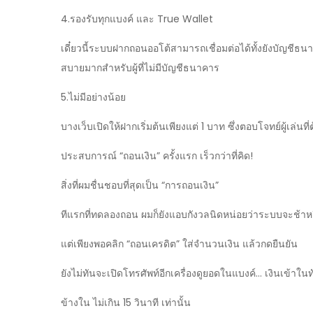
4.รองรับทุกแบงค์ และ True Wallet
เดี๋ยวนี้ระบบฝากถอนออโต้สามารถเชื่อมต่อได้ทั้งยังบัญชีธ
สบายมากสำหรับผู้ที่ไม่มีบัญชีธนาคาร
5.ไม่มีอย่างน้อย
บางเว็บเปิดให้ฝากเริ่มต้นเพียงแต่ 1 บาท ซึ่งตอบโจทย์ผู้เล
ประสบการณ์ “ถอนเงิน” ครั้งแรก เร็วกว่าที่คิด!
สิ่งที่ผมชื่นชอบที่สุดเป็น “การถอนเงิน”
ทีแรกที่ทดลองถอน ผมก็ยังแอบกังวลนิดหน่อยว่าระบบจะช้าหรื
แต่เพียงพอคลิก “ถอนเครดิต” ใส่จำนวนเงิน แล้วกดยืนยัน
ยังไม่ทันจะเปิดโทรศัพท์อีกเครื่องดูยอดในแบงค์… เงินเข้าในท
ข้างใน ไม่เกิน 15 วินาที เท่านั้น