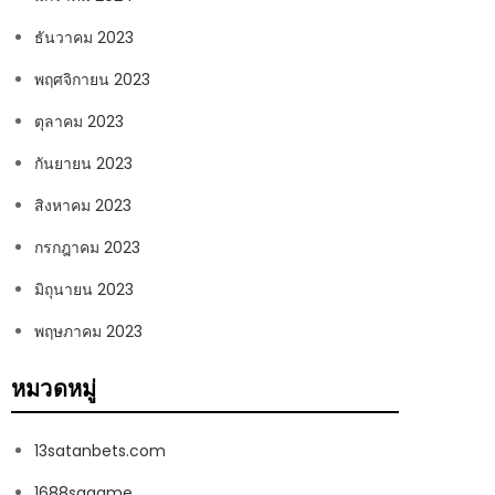
ธันวาคม 2023
พฤศจิกายน 2023
ตุลาคม 2023
กันยายน 2023
สิงหาคม 2023
กรกฎาคม 2023
มิถุนายน 2023
พฤษภาคม 2023
หมวดหมู่
13satanbets.com
1688sagame