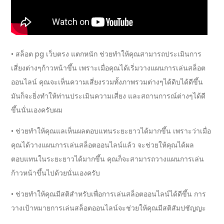
• สล็อต pg เว็บตรง แตกหนัก ช่วยทำให้คุณสามารถประเมินการ
เสี่ยงต่างๆก้าวหน้าขึ้น เพราะเมื่อคุณได้เริ่มวางแผนการเล่นสล็อต
ออนไลน์ คุณจะเห็นความเสี่ยงรวมทั้งภาพรวมต่างๆได้ดิบได้ดีขึ้น
มันก็จะยิ่งทำให้ท่านประเมินความเสี่ยง และสถานการณ์ต่างๆได้ดี
ขึ้นนั่นเองครับผม
• ช่วยทำให้คุณแลเห็นผลตอบแทนระยะยาวได้มากขึ้น เพราะว่าเมื่อ
คุณได้วางแผนการเล่นสล็อตออนไลน์แล้ว จะช่วยให้คุณได้ผล
ตอบแทนในระยะยาวได้มากขึ้น คุณก็จะสามารถวางแผนการเล่น
ก้าวหน้าขึ้นไปด้วยนั่นเองครับ
• ช่วยทำให้คุณมีสติสำหรับเพื่อการเล่นสล็อตออนไลน์ได้ดีขึ้น การ
วางเป้าหมายการเล่นสล็อตออนไลน์จะช่วยให้คุณมีสติสัมปชัญญะ