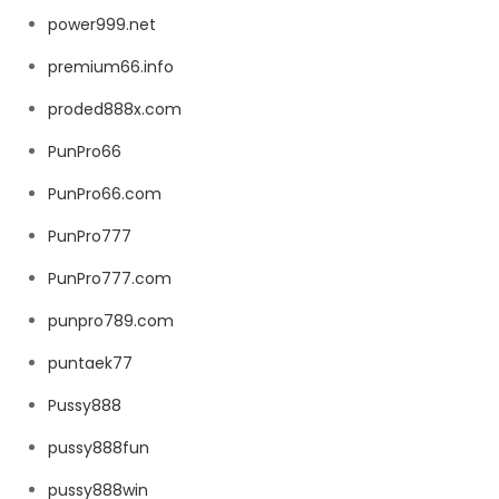
power999.net
premium66.info
proded888x.com
PunPro66
PunPro66.com
PunPro777
PunPro777.com
punpro789.com
puntaek77
Pussy888
pussy888fun
pussy888win