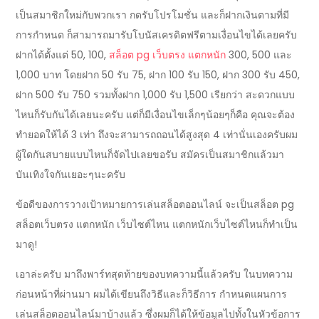
เป็นสมาชิกใหม่กับพวกเรา กดรับโปรโมชั่น และก็ฝากเงินตามที่มี
การกำหนด ก็สามารถมารับโบนัสเครดิตฟรีตามเงื่อนไขได้เลยครับ
ฝากได้ตั้งแต่ 50, 100,
สล็อต pg เว็บตรง แตกหนัก
300, 500 และ
1,000 บาท โดยฝาก 50 รับ 75, ฝาก 100 รับ 150, ฝาก 300 รับ 450,
ฝาก 500 รับ 750 รวมทั้งฝาก 1,000 รับ 1,500 เรียกว่า สะดวกแบบ
ไหนก็รับกันได้เลยนะครับ แต่ก็มีเงื่อนไขเล็กๆน้อยๆก็คือ คุณจะต้อง
ทำยอดให้ได้ 3 เท่า ถึงจะสามารถถอนได้สูงสุด 4 เท่านั่นเองครับผม
ผู้ใดกันสบายแบบไหนก็จัดไปเลยขอรับ สมัครเป็นสมาชิกแล้วมา
บันเทิงใจกันเยอะๆนะครับ
ข้อดีของการวางเป้าหมายการเล่นสล็อตออนไลน์ จะเป็นสล็อต pg
สล็อตเว็บตรง แตกหนัก เว็บไซต์ไหน แตกหนักเว็บไซต์ไหนก็ทำเป็น
มาดู!
เอาล่ะครับ มาถึงพาร์ทสุดท้ายของบทความนี้แล้วครับ ในบทความ
ก่อนหน้าที่ผ่านมา ผมได้เขียนถึงวิธีและก็วิธีการ กำหนดแผนการ
เล่นสล็อตออนไลน์มาบ้างแล้ว ซึ่งผมก็ได้ให้ข้อมูลไปทั้งในหัวข้อการ