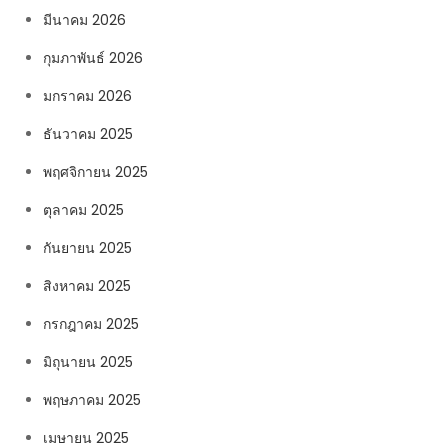
มีนาคม 2026
กุมภาพันธ์ 2026
มกราคม 2026
ธันวาคม 2025
พฤศจิกายน 2025
ตุลาคม 2025
กันยายน 2025
สิงหาคม 2025
กรกฎาคม 2025
มิถุนายน 2025
พฤษภาคม 2025
เมษายน 2025