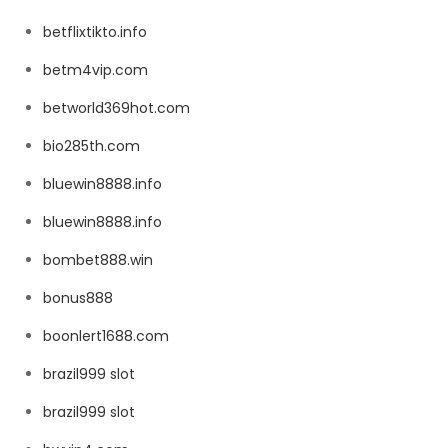
betflixtikto.info
betm4vip.com
betworld369hot.com
bio285th.com
bluewin8888.info
bluewin8888.info
bombet888.win
bonus888
boonlert1688.com
brazil999 slot
brazil999 slot