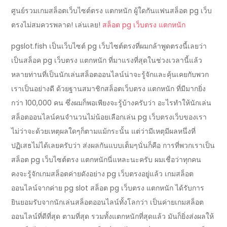
ศูนย์รวมเกมสล็อตเว็บไซต์ตรง แตกหนัก ผู้ใดกันแฟนสล็อต pg เว็บ
ตรงไม่สมควรพลาด! เล่นเลย!
สล็อต pg เว็บตรง แตกหนัก
pgslot.fish เป็นเว็บไซต์ pg เว็บไซต์ตรงที่ผมกล้าพูดตรงนี้เลยว่า
เป็นสล็อค pg เว็บตรง แตกหนัก ที่มาแรงที่สุดในช่วงเวลานี้แล้ว
หลายท่านที่เป็นนักเล่นสล็อตออนไลน์น่าจะรู้จักและคุ้นเคยกับพวก
เราเป็นอย่างดี ด้วยฐานสมาชิกสล็อตเว็บตรง แตกหนัก ที่มีมากยิ่ง
กว่า 100,000 คน ซึ่งผมก็พอเพียงจะรู้บ้างครับว่า อะไรทำให้นักเล่น
สล็อตออนไลน์คนจำนวนไม่น้อยเลือกเล่น pg เว็บตรงเว็บของเรา
ไม่ว่าจะด้วยเหตุผลใดๆก็ตามแม้กระนั้น แต่ว่ามีเหตุมีผลหนึ่งที่
ปฏิเสธไม่ได้เลยครับว่า ส่งผลกันแบบเต็มๆนั่นก็คือ การที่พวกเราเป็น
สล็อต pg เว็บไซต์ตรง แตกหนักนี่แหละนะครับ ผมเชื่อว่าทุกคน
คงจะรู้จักเกมสล็อตค่ายดังอย่าง pg เว็บตรงอยู่แล้ว เกมสล็อต
ออนไลน์จากค่าย pg slot สล็อต pg เว็บตรง แตกหนัก ได้รับการ
ยินยอมรับจากนักเล่นสล็อตออนไลน์ทั้งโลกว่า เป็นค่ายเกมสล็อต
ออนไลน์ที่ดีที่สุด ตามที่สุด รวมทั้งแตกหนักที่สุดแล้ว มันก็ยิ่งส่งผลให้