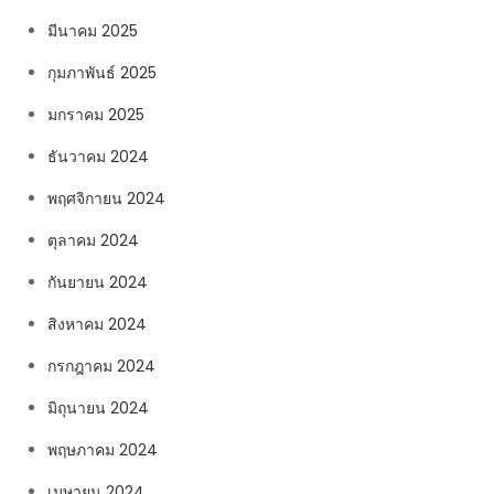
มีนาคม 2025
กุมภาพันธ์ 2025
มกราคม 2025
ธันวาคม 2024
พฤศจิกายน 2024
ตุลาคม 2024
กันยายน 2024
สิงหาคม 2024
กรกฎาคม 2024
มิถุนายน 2024
พฤษภาคม 2024
เมษายน 2024