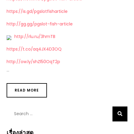
https://is.gd/pgslotfisharticle
http://gg.gg/pgslot-fish-article
http://rlu.ru/3hmTB
https://t.co/aq4JX4D3OQ
http://ow.ly/shZl50OqT2p
…
READ MORE
Search
for:
เรื่องล่าสุด