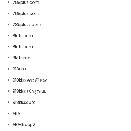
789plus.com
789plus.com
789pluss.com
8lots.com
8lots.com
8lots.me
918Kiss
918kiss ดาวน์โหลด
918kiss เข้าสู่ระบบ
918kissauto
ABA
ABAGroup2