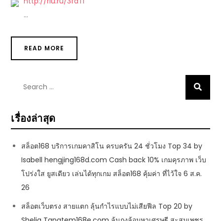
http://rlu.ru/3fdTl
…
READ MORE
Search
for:
เรื่องล่าสุด
สล็อต168 บริการเกมคาสิโน ครบครัน 24 ชั่วโมง Top 34 by
Isabell hengjing168d.com Cash back 10% เกมคุรภาพ เว็บ
โปร่งใส ยูสเดียว เล่นได้ทุกเกม สล็อต168 คุ้มค่า ที่ไว้ใจ 6 ส.ค.
26
สล็อตเว็บตรง สายแตก ลุ้นกำไรแบบไม่เสียฟีล Top 20 by
Shelia Tangtem168e.com ลุ้นกงล้อมหาเศรษฐี สะสมเพชร