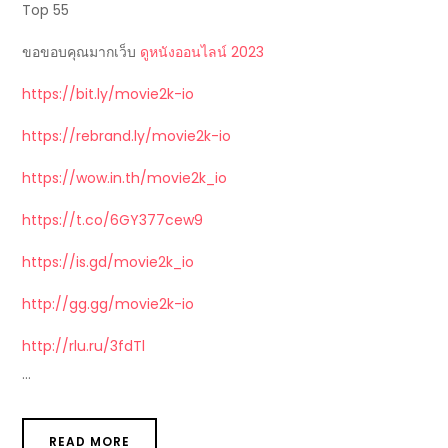
Top 55
ขอขอบคุณมากเว็บ
ดูหนังออนไลน์ 2023
https://bit.ly/movie2k-io
https://rebrand.ly/movie2k-io
https://wow.in.th/movie2k_io
https://t.co/6GY377cew9
https://is.gd/movie2k_io
http://gg.gg/movie2k-io
http://rlu.ru/3fdTl
…
READ MORE