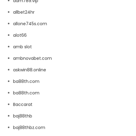
adm789.vip
allbet24hr
allone745s.com
alot66
amb slot
ambnovabet.com
askwin88.online
ba88th.com
ba88th.com
Baccarat
baj88thb
baj88thbz.com