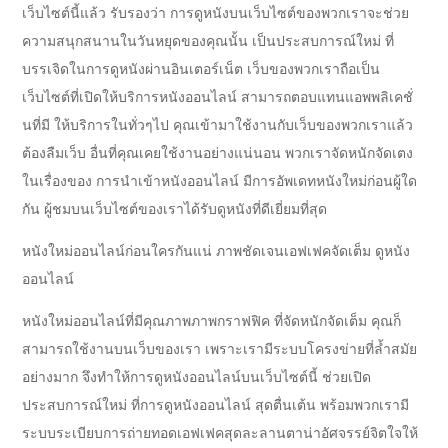
เว็บไซต์นี้แล้ว รับรองว่า การดูหนังบนเว็บไซต์ของพวกเราจะช่วย
ความสนุกสนานในวันหยุดของคุณนั้น เป็นประสบการณ์ใหม่ ที่
บรรเจิดในการดูหนังผ่านอินเตอร์เน็ต เว็บของพวกเราถือเป็น
เว็บไซต์ที่เปิดให้บริการหนังออนไลน์ สามารถตอบแทนแอพพลิเคชั่
นที่มี ให้บริการในทั่วๆไป คุณเข้ามาใช้งานกับเว็บของพวกเราแล้ว
ต้องลืมเว็บ อื่นที่คุณเคยใช้งานอย่างแน่นอน พวกเราจัดหนักจัดเตง
ในเรื่องของ การนำเข้าหนังออนไลน์ มีการอัพเดทหนังใหม่ก่อนผู้ใด
กัน ผู้ชมบนเว็บไซต์ของเราได้รับดูหนังที่ดีเยี่ยมที่สุด
หนังใหม่ออนไลน์ก่อนใครกันแน่ ภาพชัดเจนเอฟเฟคจัดเต็ม ดูหนัง
ออนไลน์
หนังใหม่ออนไลน์ที่มีคุณภาพภาพกราฟฟิค ที่จัดหนักจัดเต็ม คุณก็
สามารถใช้งานบนเว็บของเรา เพราะเรามีระบบโครงข่ายที่ล้ำสมัย
อย่างมาก จึงทำให้การดูหนังออนไลน์บนเว็บไซต์นี้ ช่วยเปิด
ประสบการณ์ใหม่ ที่การดูหนังออนไลน์ สุดตื่นเต้น พร้อมพวกเรามี
ระบบระเบียบการถ่ายทอดเอฟเฟคสุดละลานตาน่าอัศจรรย์จิตใจให้