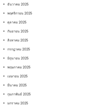
ธันวาคม 2025
พฤศจิกายน 2025
ตุลาคม 2025
กันยายน 2025
สิงหาคม 2025
กรกฎาคม 2025
มิถุนายน 2025
พฤษภาคม 2025
เมษายน 2025
มีนาคม 2025
กุมภาพันธ์ 2025
มกราคม 2025