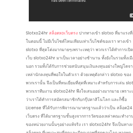
Slotxo24hr
สล็อตxoเว็บตรง
ปากทางเข้า slotxo ที่มาแรงที่
ในตอนนี้ ไม่มีเว็บไซต์ไหนเทียบเท่าเว็บไซต์ของเรา ทางเข้า
slotxo ที่สุดโต่งมากมายๆเพราะเหตุว่า พวกเราได้ทำการเปิด
เว็บ slotxo24hr มาเป็นเวลาอย่างช้านาน ทั้งยังในรวมทั้งเมื
นอก รวมทั้งได้รับการช่วยสนับสนุนเงินลงทุนอย่างใหญ่โตจ
เหล่านักลงทุนที่พอใจในตัวเรา ด้วยเหตุดังกล่าว slotxo ของ
พวกเรานั้น จึงเป็นที่หนเยี่ยมที่สุดที่เหมาะสำหรับการเล่น slo
พวกเราทีมงาน slotxo24hr พึงใจเสนออย่างมากมาย เพราะเ
ว่าเราได้ทำการสมัครสมาชิกกับกรุ๊ปคาสิโนโลก และก็ซื้อ
License ที่ได้รับการพิจารณามาตรฐานแล้วว่าเป็น สล็อต24
เว็บตรง ที่ได้มาตรฐานชั้นสูงจากการวัดของเหล่าคณะทำงา
ของหน่วยงานนั้นๆอย่างแท้จริง เรา slotxo24hr จึงเป็นทางเ
สล็อตxo ที่เหมาะสมที่สุดและมีคุณภาพที่สุดของโลก หากทุก