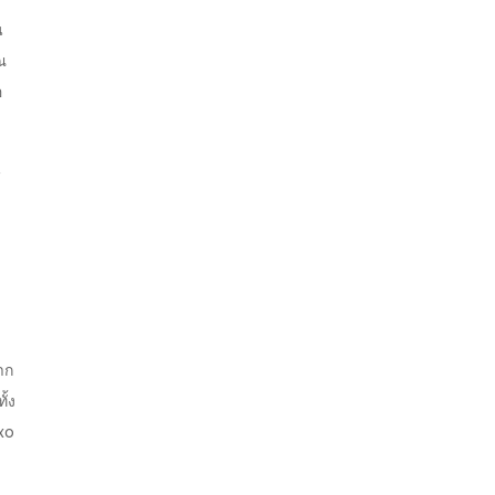
น
ณ
อ
น
าก
ั้ง
txo