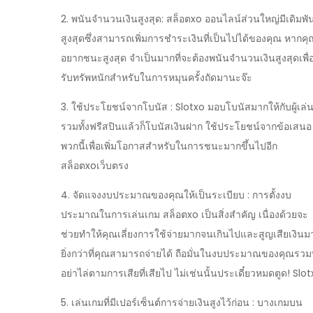
2. พนันจำนวนเงินสูงสุด: สล็อตxo ออนไลน์ส่วนใหญ่มีเดิมพั
สูงสุดซึ่งสามารถเพิ่มการชำระเงินที่เป็นไปได้ของคุณ หากคุ
อยากชนะสูงสุด จำเป็นมากที่จะต้องพนันจำนวนเงินสูงสุดเพื่
รับทรัพหนักสำหรับในการหมุนครั้งถัดมานะจ๊ะ
3. ใช้ประโยชน์จากโบนัส : Slotxo มอบโบนัสมากให้กับผู้เล่
รวมทั้งฟรีสปินแล้วก็โบนัสเงินฝาก ใช้ประโยชน์จากข้อเสนอ
พวกนี้เพื่อเพิ่มโอกาสสำหรับในการชนะมากขึ้นไปอีก
สล็อตxoเว็บตรง
4. จัดแจงงบประมาณของคุณให้เป็นระเบียบ : การตั้งงบ
ประมาณในการเล่นเกม สล็อตxo เป็นสิ่งสำคัญ เนื่องด้วยจะ
ช่วยทำให้คุณเลี่ยงการใช้จ่ายมากจนเกินไปและสูญเสียเงินม
ยิ่งกว่าที่คุณสามารถจ่ายได้ ถือมั่นในงบประมาณของคุณรวมท
อย่าไล่ตามการเสียที่เสียไป ไม่เช่นนั้นประเดี๋ยวหมดตูด! Slo
5. เล่นเกมที่มีเปอร์เซ็นต์การจ่ายเงินสูงไว้ก่อน : บางเกมบน