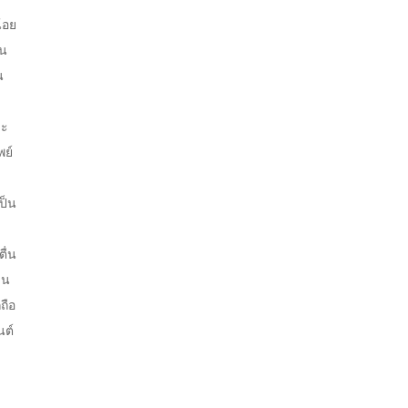
้อย
ิน
น
วะ
พย์
ป็น
ื่น
่น
ถือ
นต์