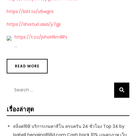
https://bitt.to/v6wgnt
https://shorturl.asia/y7gjr
https://t.co/jvhoH6m8Pz
…
READ MORE
Search
for:
เรื่องล่าสุด
สล็อต168 บริการเกมคาสิโน ครบครัน 24 ชั่วโมง Top 34 by
Isabell hengjing168d.com Cash back 10% เกมคุรภาพ เว็บ