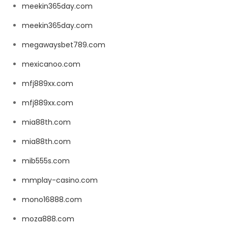
meekin365day.com
meekin365day.com
megawaysbet789.com
mexicanoo.com
mfj889xx.com
mfj889xx.com
mia88th.com
mia88th.com
mib555s.com
mmplay-casino.com
mono16888.com
moza888.com