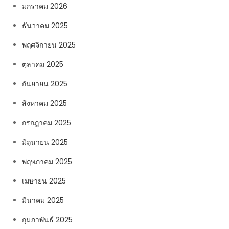
มกราคม 2026
ธันวาคม 2025
พฤศจิกายน 2025
ตุลาคม 2025
กันยายน 2025
สิงหาคม 2025
กรกฎาคม 2025
มิถุนายน 2025
พฤษภาคม 2025
เมษายน 2025
มีนาคม 2025
กุมภาพันธ์ 2025