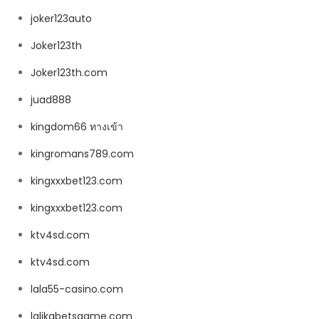
joker123auto
Joker123th
Joker123th.com
juad888
kingdom66 ทางเข้า
kingromans789.com
kingxxxbet123.com
kingxxxbet123.com
ktv4sd.com
ktv4sd.com
lala55-casino.com
lalikabetsgame.com