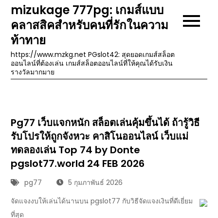
Skip
mizukage 777pg: เกมส์แบบ
to
คลาสสิคสำหรับคนที่รักในความ
content
ท้าทาย
https://www.mzkg.net PGslot42: สุดยอดเกมส์สล็อต
ออนไลน์ที่ต้องเล่น เกมส์สล็อตออนไลน์ที่ให้คุณได้รับเงิน
รางวัลมากมาย
Pg77 เว็บแจกหนัก สล็อตเล่นคุ้มขึ้นได้ ถ้ารู้วิธี
รับโปรให้ถูกจังหวะ คาสิโนออนไลน์ เว็บแม่
ทดลองเล่น Top 74 by Donte
pgslot77.world 24 FEB 2026
pg77
5 กุมภาพันธ์ 2026
จัดแจงงบให้เล่นได้นานบน pgslot77 กับวิธีจัดแจงเงินที่ดีเยี่ยม
ที่สุด