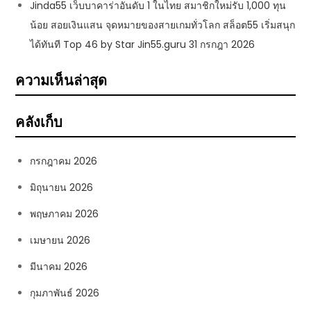
Jinda55 เว็บบาคาร่าอันดับ 1 ในไทย สมาชิกใหม่รับ 1,000 ทุน
น้อย สอยเงินแสน จุดหมายของสายเกมทั่วโลก สล็อต55 เริ่มสนุก
ได้ทันที Top 46 by Star Jin55.guru 31 กรกฎา 2026
ความเห็นล่าสุด
คลังเก็บ
กรกฎาคม 2026
มิถุนายน 2026
พฤษภาคม 2026
เมษายน 2026
มีนาคม 2026
กุมภาพันธ์ 2026