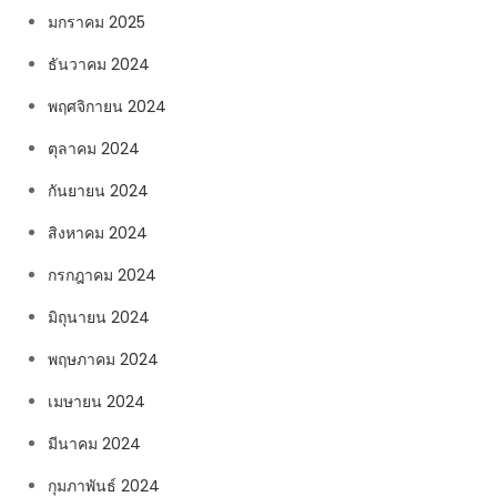
มกราคม 2025
ธันวาคม 2024
พฤศจิกายน 2024
ตุลาคม 2024
กันยายน 2024
สิงหาคม 2024
กรกฎาคม 2024
มิถุนายน 2024
พฤษภาคม 2024
เมษายน 2024
มีนาคม 2024
กุมภาพันธ์ 2024