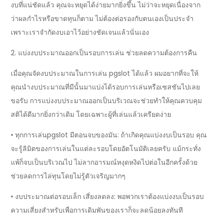
งบที่แน่ชัดแล้ว คุณจะหยุดได้ง่ายมากยิ่งขึ้น ไม่ว่าจะหยุดเนื่องจาก
ว่าผลกำไรหรือขาดทุนก็ตาม ไม่ต้องต่อรองกับตนเองเป็นประจำ
เพราะเราจำกัดงบเอาไว้อย่างชัดเจนแล้วนั่นเอง
2. แบ่งงบประมาณออกเป็นรอบการเล่น ช่วยลดความต้องการคืน
เมื่อคุณจัดงบประมาณในการเล่น pgslot ได้แล้ว ผมอยากที่จะให้
คุณนำงบประมาณที่มีนั้นมาแบ่งได้รอบการเล่นหรือเซสชันไปเลย
ขอรับ การแบ่งงบประมาณออกเป็นบริเวณจะช่วยทำให้คุณควบคุม
สติได้ดีมากยิ่งกว่าเดิม โดยเฉพาะผู้ที่เล่นแล้วเครียดง่าย
• ทุกการเล่นpgslot มีตอนจบของมัน: ถ้าเกิดคุณแบ่งงบเป็นรอบ คุณ
จะรู้ลิมิตของการเล่นในแต่ละรอบโดยอัตโนมัติเลยครับ แม้กระทั่ง
แพ้ก็จบเป็นบริเวณไป ไม่ลากอารมณ์หงุดหงิดไปต่อในอีกครั้งด้วย
ช่วยลดการไล่ทุนโดยไม่รู้ตัวเจริญมากๆ
• งบประมาณต่อรอบเล็ก เสี่ยงลดลง: พอพวกเราต้องแบ่งงบเป็นรอบ
ความเสี่ยงสำหรับเพื่อการเดิมพันของเราก็จะลดน้อยลงทันที