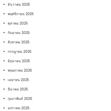
ธันวาคม 2025
พฤศจิกายน 2025
ตุลาคม 2025
กันยายน 2025
สิงหาคม 2025
กรกฎาคม 2025
มิถุนายน 2025
พฤษภาคม 2025
เมษายน 2025
มีนาคม 2025
กุมภาพันธ์ 2025
มกราคม 2025