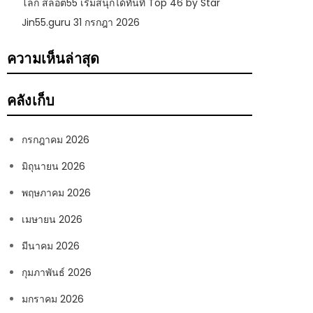
โลก สล็อต55 เริ่มสนุกได้ทันที Top 46 by Star
Jin55.guru 31 กรกฎา 2026
ความเห็นล่าสุด
คลังเก็บ
กรกฎาคม 2026
มิถุนายน 2026
พฤษภาคม 2026
เมษายน 2026
มีนาคม 2026
กุมภาพันธ์ 2026
มกราคม 2026