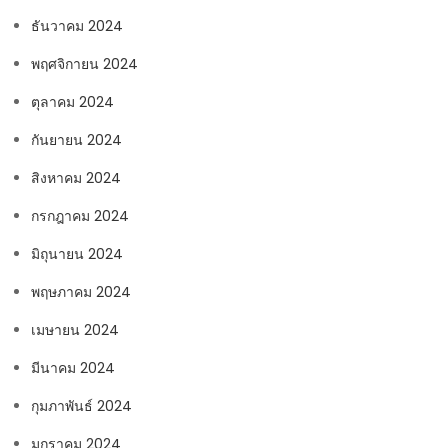
ธันวาคม 2024
พฤศจิกายน 2024
ตุลาคม 2024
กันยายน 2024
สิงหาคม 2024
กรกฎาคม 2024
มิถุนายน 2024
พฤษภาคม 2024
เมษายน 2024
มีนาคม 2024
กุมภาพันธ์ 2024
มกราคม 2024