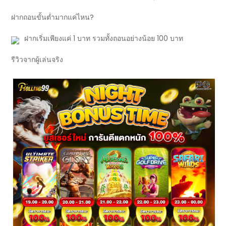
ฝากถอนขั้นต่ำมากแค่ไหน?
ฝากเริ่มเพียงแค่ 1 บาท รวมทั้งถอนอย่างน้อย 100 บาท
รีวิวจากผู้เล่นจริง