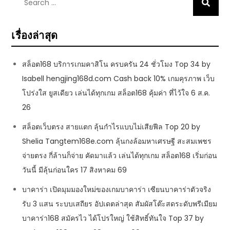
for:
เรื่องล่าสุด
สล็อต168 บริการเกมคาสิโน ครบครัน 24 ชั่วโมง Top 34 by
Isabell hengjing168d.com Cash back 10% เกมคุรภาพ เว็บ
โปร่งใส ยูสเดียว เล่นได้ทุกเกม สล็อต168 คุ้มค่า ที่ไว้ใจ 6 ส.ค.
26
สล็อตเว็บตรง สายแตก ลุ้นกำไรแบบไม่เสียฟีล Top 20 by
Shelia Tangtem168e.com ลุ้นกงล้อมหาเศรษฐี สะสมเพชร
จ่ายตรง กี่ล้านก็จ่าย คัดมาแล้ว เล่นได้ทุกเกม สล็อต168 เริ่มก่อน
วันนี้ มีลุ้นก่อนใคร 17 สิงหาคม 69
บาคาร่า เปิดมุมมองใหม่ของเกมบาคาร่า เซียนบาคาร่าตัวจริง
รับ 3 แสน ระบบเสถียร อัปเดตล่าสุด สัมผัสโต๊ะสดระดับพรีเมียม
บาคาร่า168 สมัครไว ได้โปรใหญ่ ใช้สิทธิ์ทันใจ Top 37 by