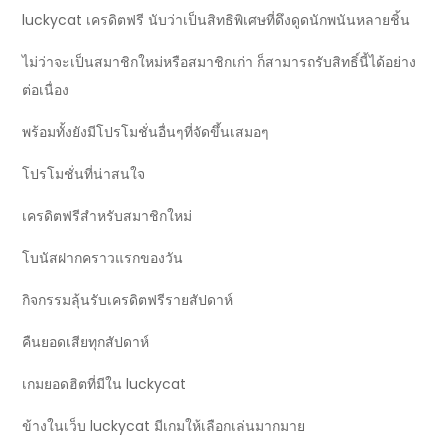
luckycat เครดิตฟรี นับว่าเป็นสิทธิพิเศษที่ดึงดูดนักพนันหลายชิ้น
ไม่ว่าจะเป็นสมาชิกใหม่หรือสมาชิกเก่า ก็สามารถรับสิทธิ์นี้ได้อย่าง
ต่อเนื่อง
พร้อมทั้งยังมีโปรโมชั่นอื่นๆที่จัดขึ้นเสมอๆ
โปรโมชั่นที่น่าสนใจ
เครดิตฟรีสำหรับสมาชิกใหม่
โบนัสฝากคราวแรกของวัน
กิจกรรมลุ้นรับเครดิตฟรีรายสัปดาห์
คืนยอดเสียทุกสัปดาห์
เกมยอดฮิตที่มีใน luckycat
ข้างในเว็บ luckycat มีเกมให้เลือกเล่นมากมาย