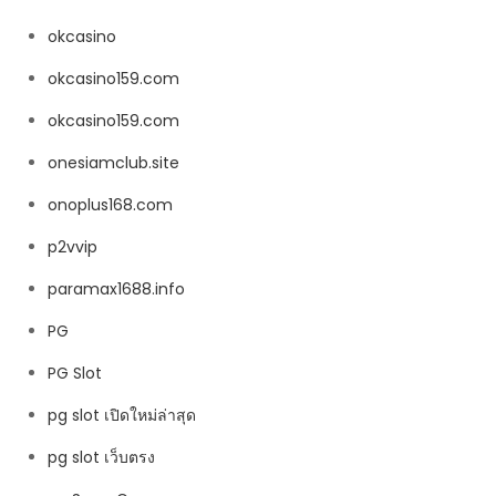
okcasino
okcasino159.com
okcasino159.com
onesiamclub.site
onoplus168.com
p2vvip
paramax1688.info
PG
PG Slot
pg slot เปิดใหม่ล่าสุด
pg slot เว็บตรง