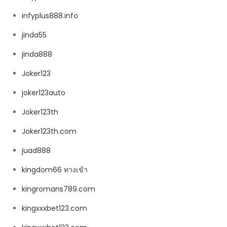
infyplus888.info
jinda55
jinda888
Joker123
joker123auto
Joker123th
Joker123th.com
juad888
kingdom66 ทางเข้า
kingromans789.com
kingxxxbet123.com