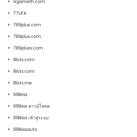
1xgameth.com
77UFA
789plus.com
789plus.com
789pluss.com
8lots.com
8lots.com
8lots.me
918Kiss
918kiss ดาวน์โหลด
918kiss เข้าสู่ระบบ
918kissauto