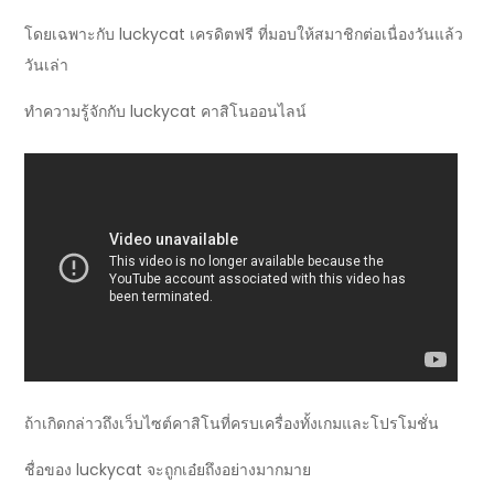
โดยเฉพาะกับ luckycat เครดิตฟรี ที่มอบให้สมาชิกต่อเนื่องวันแล้ว
วันเล่า
ทำความรู้จักกับ luckycat คาสิโนออนไลน์
ถ้าเกิดกล่าวถึงเว็บไซต์คาสิโนที่ครบเครื่องทั้งเกมและโปรโมชั่น
ชื่อของ luckycat จะถูกเอ๋ยถึงอย่างมากมาย