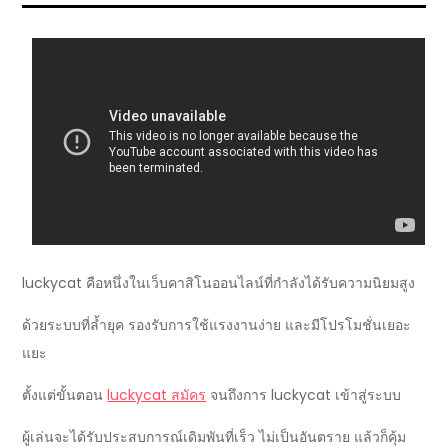
luckycat คือหนึ่งในเว็บคาสิโนออนไลน์ที่กำลังได้รับความนิยมสูง
ด้วยระบบที่ล้ำยุค รองรับการใช้แรงงานง่าย และมีโปรโมชั่นเยอะ
แยะ
ตั้งแต่ขั้นตอน
luckycat สมัคร
จนถึงการ luckycat เข้าสู่ระบบ
ผู้เล่นจะได้รับประสบการณ์เดิมพันที่เร็ว ไม่เป็นอันตราย แล้วก็คุ้ม