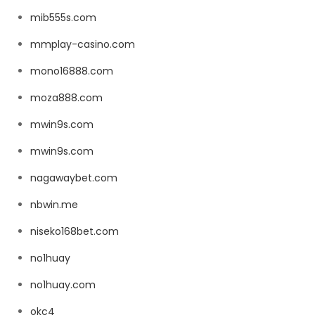
mib555s.com
mmplay-casino.com
mono16888.com
moza888.com
mwin9s.com
mwin9s.com
nagawaybet.com
nbwin.me
niseko168bet.com
no1huay
no1huay.com
okc4