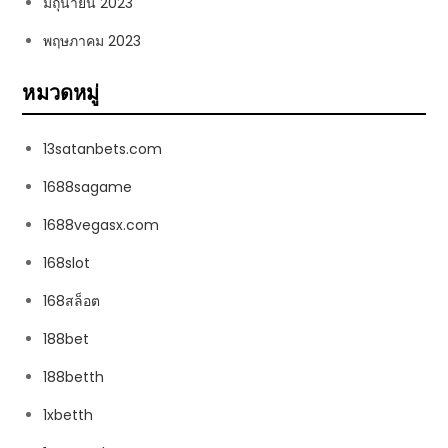
มิถุนายน 2023
พฤษภาคม 2023
หมวดหมู่
13satanbets.com
1688sagame
1688vegasx.com
168slot
168สล็อต
188bet
188betth
1xbetth