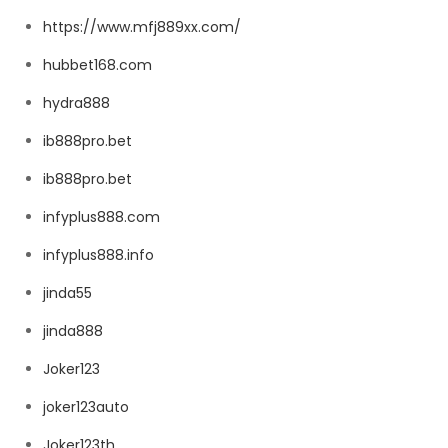
https://www.mfj889xx.com/
hubbet168.com
hydra888
ib888pro.bet
ib888pro.bet
infyplus888.com
infyplus888.info
jinda55
jinda888
Joker123
joker123auto
Joker123th