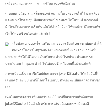
เครื่องหมายมงคลตามความศรัทธาของจีนอีกด้วย
• เบทอย่างน้อย: เกมสล็อตของพวกเราเริ่มเบทอย่างต่ำที่ 1 บาทเพียง
แค่นั้น ทำให้สายทุนน้อยสามารถเข้าเล่นเกมได้ในทันที นอกจากนี้
มือใหม่ก็ยังสามารถเริ่มต้นเล่นได้ง่ายอีกด้วย ใช้ทุนน้อย มีโอกาสทำ
เงินได้แบบชิวๆต้องเล่นแล้วล่ะ!
• โบนัสแจกบ่อยครั้ง: เครื่องหมายอย่าง Scatter เข้าบ่อยๆทำให้
ช่องทางในการไปสู่รอบฟรีสปินของเกมนั้นง่ายดายมากยิ่งขึ้น
มากมาย ทำให้ได้โอกาสสำหรับการทำกำไรอย่างสม่ำเสมอ รับ
ประกันเลยว่า คุณจะทำกำไรได้แบบชิวๆกับเกมนี้อย่างแน่แท้
ลงทะเบียนเป็นสมาชิกใหม่กับพวกเรา joker123auto ได้แล้ววันนี้!
เล่นแค่วันละ 30 นาทีก็ได้กำไรได้แบบชิวๆลงทะเบียนสมัครสมาชิก
เลย!
เห็นไหมครับผมว่า เพียงแค่วันละ 30 นาทีก็สามารถทำเงินจาก
joker123auto ได้แล้วล่ะครับ การเล่นสล็อตแบบพอดิบพอดี