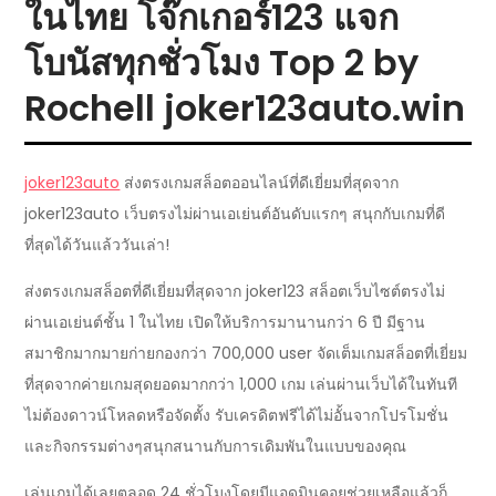
ในไทย โจ๊กเกอร์123 แจก
โบนัสทุกชั่วโมง Top 2 by
Rochell joker123auto.win
joker123auto
ส่งตรงเกมสล็อตออนไลน์ที่ดีเยี่ยมที่สุดจาก
joker123auto เว็บตรงไม่ผ่านเอเย่นต์อันดับแรกๆ สนุกกับเกมที่ดี
ที่สุดได้วันแล้ววันเล่า!
ส่งตรงเกมสล็อตที่ดีเยี่ยมที่สุดจาก joker123 สล็อตเว็บไซต์ตรงไม่
ผ่านเอเย่นต์ชั้น 1 ในไทย เปิดให้บริการมานานกว่า 6 ปี มีฐาน
สมาชิกมากมายก่ายกองกว่า 700,000 user จัดเต็มเกมสล็อตที่เยี่ยม
ที่สุดจากค่ายเกมสุดยอดมากกว่า 1,000 เกม เล่นผ่านเว็บได้ในทันที
ไม่ต้องดาวน์โหลดหรือจัดตั้ง รับเครดิตฟรีได้ไม่อั้นจากโปรโมชั่น
และกิจกรรมต่างๆสนุกสนานกับการเดิมพันในแบบของคุณ
เล่นเกมได้เลยตลอด 24 ชั่วโมงโดยมีแอดมินคอยช่วยเหลือแล้วก็