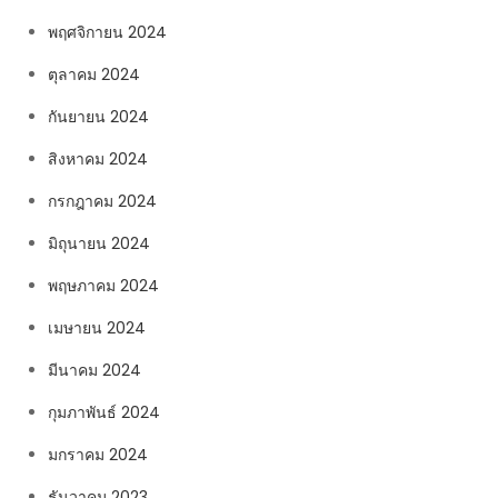
พฤศจิกายน 2024
ตุลาคม 2024
กันยายน 2024
สิงหาคม 2024
กรกฎาคม 2024
มิถุนายน 2024
พฤษภาคม 2024
เมษายน 2024
มีนาคม 2024
กุมภาพันธ์ 2024
มกราคม 2024
ธันวาคม 2023