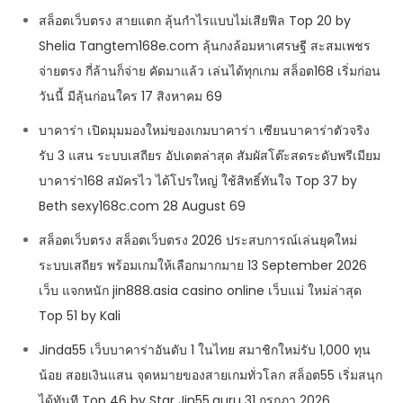
สล็อตเว็บตรง สายแตก ลุ้นกำไรแบบไม่เสียฟีล Top 20 by
Shelia Tangtem168e.com ลุ้นกงล้อมหาเศรษฐี สะสมเพชร
จ่ายตรง กี่ล้านก็จ่าย คัดมาแล้ว เล่นได้ทุกเกม สล็อต168 เริ่มก่อน
วันนี้ มีลุ้นก่อนใคร 17 สิงหาคม 69
บาคาร่า เปิดมุมมองใหม่ของเกมบาคาร่า เซียนบาคาร่าตัวจริง
รับ 3 แสน ระบบเสถียร อัปเดตล่าสุด สัมผัสโต๊ะสดระดับพรีเมียม
บาคาร่า168 สมัครไว ได้โปรใหญ่ ใช้สิทธิ์ทันใจ Top 37 by
Beth sexy168c.com 28 August 69
สล็อตเว็บตรง สล็อตเว็บตรง 2026 ประสบการณ์เล่นยุคใหม่
ระบบเสถียร พร้อมเกมให้เลือกมากมาย 13 September 2026
เว็บ แจกหนัก jin888.asia casino online เว็บแม่ ใหม่ล่าสุด
Top 51 by Kali
Jinda55 เว็บบาคาร่าอันดับ 1 ในไทย สมาชิกใหม่รับ 1,000 ทุน
น้อย สอยเงินแสน จุดหมายของสายเกมทั่วโลก สล็อต55 เริ่มสนุก
ได้ทันที Top 46 by Star Jin55.guru 31 กรกฎา 2026