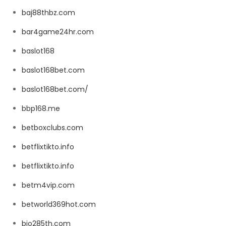
baj88thbz.com
bar4game24hr.com
baslot168
baslot168bet.com
baslot168bet.com/
bbp168.me
betboxclubs.com
betflixtikto.info
betflixtikto.info
betm4vip.com
betworld369hot.com
bio285th.com