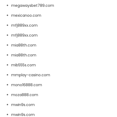
megawaysbet789.com
mexicanoo.com
mfj889xx.com
mfj889xx.com
mia88th.com
mia88th.com
mib555s.com
mmplay-casino.com
mono16888.com
moza888.com
mwin9s.com
mwin9s.com