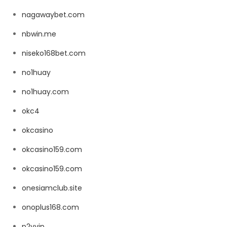
nagawaybet.com
nbwin.me
niseko168bet.com
no1huay
no1huay.com
okc4
okcasino
okcasino159.com
okcasino159.com
onesiamclub.site
onoplus168.com
p2vvip