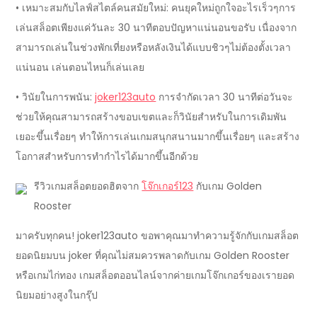
• เหมาะสมกับไลฟ์สไตล์คนสมัยใหม่: คนยุคใหม่ถูกใจอะไรเร็วๆการ
เล่นสล็อตเพียงแค่วันละ 30 นาทีตอบปัญหาแน่นอนขอรับ เนื่องจาก
สามารถเล่นในช่วงพักเที่ยงหรือหลังเงินได้แบบชิวๆไม่ต้องตั้งเวลา
แน่นอน เล่นตอนไหนก็เล่นเลย
• วินัยในการพนัน:
joker123auto
การจำกัดเวลา 30 นาทีต่อวันจะ
ช่วยให้คุณสามารถสร้างขอบเขตและก็วินัยสำหรับในการเดิมพัน
เยอะขึ้นเรื่อยๆ ทำให้การเล่นเกมสนุกสนานมากขึ้นเรื่อยๆ และสร้าง
โอกาสสำหรับการทำกำไรได้มากขึ้นอีกด้วย
รีวิวเกมสล็อตยอดฮิตจาก
โจ๊กเกอร์123
กับเกม Golden
Rooster
มาครับทุกคน! joker123auto ขอพาคุณมาทำความรู้จักกับเกมสล็อต
ยอดนิยมบน joker ที่คุณไม่สมควรพลาดกับเกม Golden Rooster
หรือเกมไก่ทอง เกมสล็อตออนไลน์จากค่ายเกมโจ๊กเกอร์ของเรายอด
นิยมอย่างสูงในกรุ๊ป