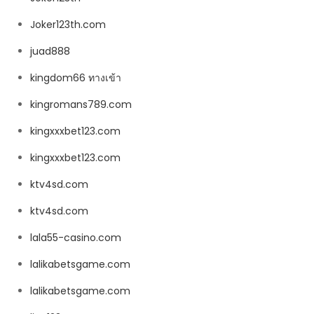
Joker123th.com
juad888
kingdom66 ทางเข้า
kingromans789.com
kingxxxbet123.com
kingxxxbet123.com
ktv4sd.com
ktv4sd.com
lala55-casino.com
lalikabetsgame.com
lalikabetsgame.com