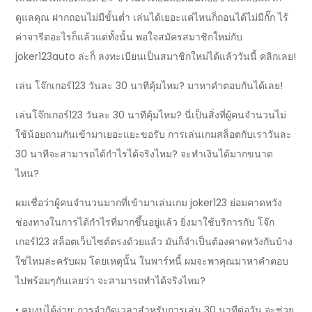
ดูแลคุณ ฝากถอนไม่มีขั้นต่ำ เล่นได้เยอะแค่ไหนก็ถอนได้ไม่มีกั๊ก ไร้
ค่าจารีตอะไรก็แล้วแต่ทั้งนั้น พอใจสมัครสมาชิกใหม่กับ
joker123auto ล่ะก็ ลงทะเบียนเป็นสมาชิกใหม่ได้แล้ววันนี้ คลิกเลย!
เล่น โจ๊กเกอร์123 วันละ 30 นาทีคุ้มไหม? มาหาคำตอบกันได้เลย!
เล่นโจ๊กเกอร์123 วันละ 30 นาทีคุ้มไหม? นี่เป็นสิ่งที่ผู้คนจำนวนไม่
ใช้น้อยถามกันเข้ามาเยอะแยะขอรับ การเล่นเกมสล็อตกับเราวันละ
30 นาทีจะสามารถได้กำไรได้จริงไหม? จะทำเงินได้มากขนาด
ไหน?
ผมเชื่อว่าผู้คนจำนวนมากที่เข้ามาเล่นเกม joker123 ย่อมคาดหวัง
ช่องทางในการได้กำไรที่มากขึ้นอยู่แล้ว ยิ่งมาใช้บริการกับ โจ๊ก
เกอร์123 สล็อตเว็บไซต์ตรงด้วยแล้ว มันก็จำเป็นต้องคาดหวังกันบ้าง
ใช่ไหมล่ะครับผม โดยเหตุนั้น ในพาร์ทนี้ ผมจะพาคุณมาหาคำตอบ
ไปพร้อมๆกันเลยว่า จะสามารถทำได้จริงไหม?
• คุมงบได้ง่าย: การจำกัดเวลาสำหรับการเล่น 30 นาทีต่อวัน จะช่วย