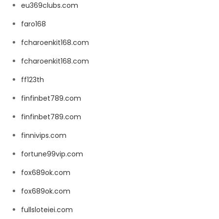
eu369clubs.com
faro168
fcharoenkit168.com
fcharoenkit168.com
ff123th
finfinbet789.com
finfinbet789.com
finnivips.com
fortune99vip.com
fox689ok.com
fox689ok.com
fullsloteiei.com