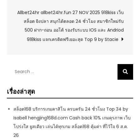
Allbet24hr allbet24hr.fun 27 NOV 2025 918kiss เว็บ
สล็อต ยิงปลา สนุกได้ตลอด 24 ชั่วโมง สมาชิกใหม่รับ
500 ฝาก-ถอน ออโต้ รองรับระบบ IOS และ Andriod
918kiss แจกเครดิตฟรีเยอะสุด Top 9 by Stacie
Search
for:
เรื่องล่าสุด
สล็อต168 บริการเกมคาสิโน ครบครัน 24 ชั่วโมง Top 34 by
Isabell hengjing168d.com Cash back 10% เกมคุรภาพ เว็บ
โปร่งใส ยูสเดียว เล่นได้ทุกเกม สล็อต168 คุ้มค่า ที่ไว้ใจ 6 ส.ค.
26