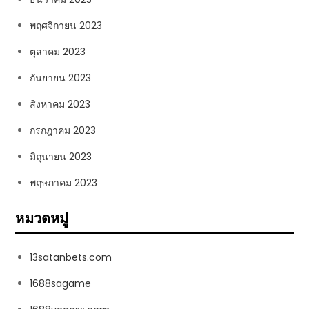
พฤศจิกายน 2023
ตุลาคม 2023
กันยายน 2023
สิงหาคม 2023
กรกฎาคม 2023
มิถุนายน 2023
พฤษภาคม 2023
หมวดหมู่
13satanbets.com
1688sagame