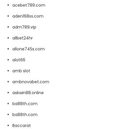
acebet789.com
aden168ss.com
adm789.vip
allbet24hr
allone745s.com
alot66
amb slot
ambnovabet.com
askwin88.online
ba88th.com
ba88th.com
Baccarat