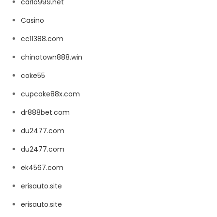
carlo999.net
Casino
cc11388.com
chinatown888.win
coke55
cupcake88x.com
dr888bet.com
du2477.com
du2477.com
ek4567.com
erisauto.site
erisauto.site