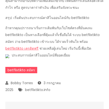
คุณสามารถอ่านบทความเพิ่มเติมเกี่ยวกับ เทคนิคการเล่นสล็อตให้ได้
กำไร หรือ สูตรบาคาร่าทำเงิน เพื่อเสริมจังหวะชนะ
สรุป: เริ่มต้นประสบการณ์คาสิโนออนไลน์กับ betflixtikto
ถ้าหากคุณปรารถนาเริ่มการเดิมพันกับเว็บไซต์ตรงที่มั่นคงจะ
betflixtikto เป็นทางเลือกที่คุ้มแล้วก็เชื่อถือได้ ระบบ betflixtikto
สมัคร ง่าย betflixtikto เข้าระบบ ได้รวดเร็วทันใจ พร้อม
betflixtikto เครดิตฟรี
ช่วยเหลือผู้เล่นใหม่ เริ่มวันนี้เพื่อเปิด
ประสบการณ์คาสิโนออนไลน์ที่ยอดเยี่ยม
betflixtikto สมัคร
3 กรกฎาคม
2025
betflixtikto.info