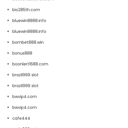
bio285th.com
bluewin8888.info
bluewin8888.info
bombet888.win
bonus888
boonlert1688.com
brazil999 slot
brazil999 slot
bwvip4.com
bwvip4.com
cafe444