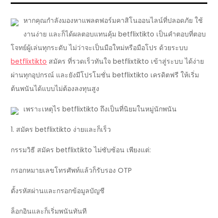
หากคุณกำลังมองหาแพลตฟอร์มคาสิโนออนไลน์ที่ปลอดภัย ใช้
งานง่าย และก็ได้ผลตอบแทนคุ้ม betflixtikto เป็นคำตอบที่ตอบ
โจทย์ผู้เล่นทุกระดับ ไม่ว่าจะเป็นมือใหม่หรือมือโปร ด้วยระบบ
betflixtikto
สมัคร ที่รวดเร็วทันใจ betflixtikto เข้าสู่ระบบ ได้ง่าย
ผ่านทุกอุปกรณ์ และยังมีโปรโมชั่น betflixtikto เครดิตฟรี ให้เริ่ม
ต้นพนันได้แบบไม่ต้องลงทุนสูง
เพราะเหตุไร betflixtikto ถึงเป็นที่นิยมในหมู่นักพนัน
1. สมัคร betflixtikto ง่ายและก็เร็ว
กรรมวิธี สมัคร betflixtikto ไม่ซับซ้อน เพียงแต่:
กรอกหมายเลขโทรศัพท์แล้วก็รับรอง OTP
ตั้งรหัสผ่านและกรอกข้อมูลบัญชี
ล็อกอินและก็เริ่มพนันทันที