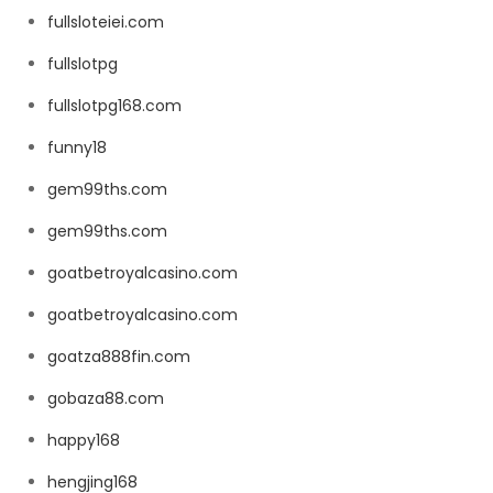
fullsloteiei.com
fullslotpg
fullslotpg168.com
funny18
gem99ths.com
gem99ths.com
goatbetroyalcasino.com
goatbetroyalcasino.com
goatza888fin.com
gobaza88.com
happy168
hengjing168