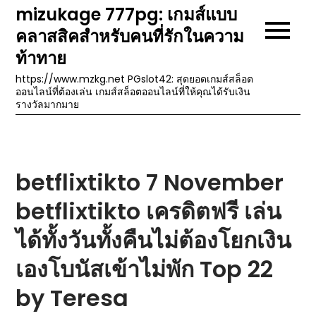
Skip
mizukage 777pg: เกมส์แบบ
to
คลาสสิคสำหรับคนที่รักในความ
content
ท้าทาย
https://www.mzkg.net PGslot42: สุดยอดเกมส์สล็อต
ออนไลน์ที่ต้องเล่น เกมส์สล็อตออนไลน์ที่ให้คุณได้รับเงิน
รางวัลมากมาย
betflixtikto 7 November
betflixtikto เครดิตฟรี เล่น
ได้ทั้งวันทั้งคืนไม่ต้องโยกเงิน
เองโบนัสเข้าไม่พัก Top 22
by Teresa