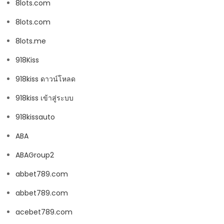
8lots.com
8lots.com
8lots.me
918Kiss
918kiss ดาวน์โหลด
918kiss เข้าสู่ระบบ
918kissauto
ABA
ABAGroup2
abbet789.com
abbet789.com
acebet789.com