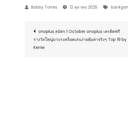
12 ตุลาคม 2025
bar4ga
แนะแนว
onoplus สมัคร 1 October onoplus เครดิตฟรี
รางวัลใหญ่มาแรงสล็อตเล่นง่ายคุ้มค่าจริงๆ Top 19 by
เรื่อง
Kerrie