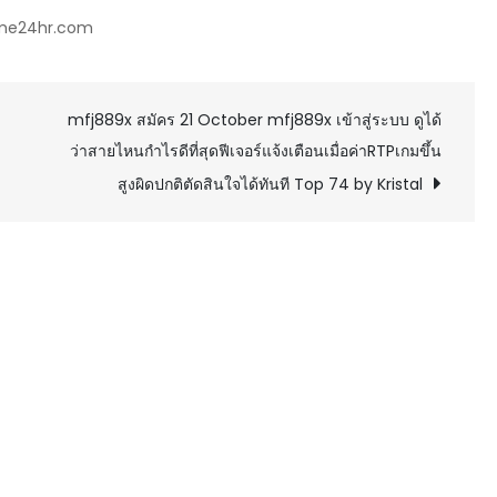
me24hr.com
mfj889x สมัคร 21 October mfj889x เข้าสู่ระบบ ดูได้
ว่าสายไหนกำไรดีที่สุดฟีเจอร์แจ้งเตือนเมื่อค่าRTPเกมขึ้น
สูงผิดปกติตัดสินใจได้ทันที Top 74 by Kristal