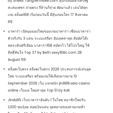
by Shelia Tangtem168e.com ลุ้นกงล้อมหาเศรษฐี
สะสมเพชร จ่ายตรง กี่ล้านก็จ่าย คัดมาแล้ว เล่นได้ทุก
เกม สล็อต168 เริ่มก่อนวันนี้ มีลุ้นก่อนใคร 17 สิงหาคม
69
บาคาร่า เปิดมุมมองใหม่ของเกมบาคาร่า เซียนบาคาร่า
ตัวจริงรับ 3 แสน ระบบเสถียร อัปเดตล่าสุด สัมผัสโต๊ะ
สดระดับพรีเมียม บาคาร่า168 สมัครไว ได้โปรใหญ่ ใช้
สิทธิ์ทันใจ Top 37 by Beth sexy168c.com 28
August 69
สล็อตเว็บตรง สล็อตเว็บตรง 2026 ประสบการณ์เล่นยุค
ใหม่ ระบบเสถียร พร้อมเกมให้เลือกมากมาย 13
September 2026 เว็บ แจกหนัก jin888.asia casino
online เว็บแม่ ใหม่ล่าสุด Top 51 by Kali
Jinda55 เว็บบาคาร่าอันดับ 1 ในไทย สมาชิกใหม่รับ
1,000 ทุนน้อย สอยเงินแสน จุดหมายของสายเกมทั่ว