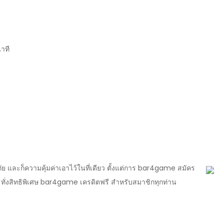
าที
และก็ความคุ้มค่าเอาไว้ในที่เดียว ตั้งแต่การ bar4game สมัคร
ทั่งสิทธิพิเศษ bar4game เครดิตฟรี สำหรับสมาชิกทุกท่าน