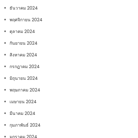
ธันวาคม 2024
พฤศจิกายน 2024
ตุลาคม 2024
กันยายน 2024
สิงหาคม 2024
กรกฎาคม 2024
มิถุนายน 2024
พฤษภาคม 2024
เมษายน 2024
มีนาคม 2024
กุมภาพันธ์ 2024
มกราคม 2024