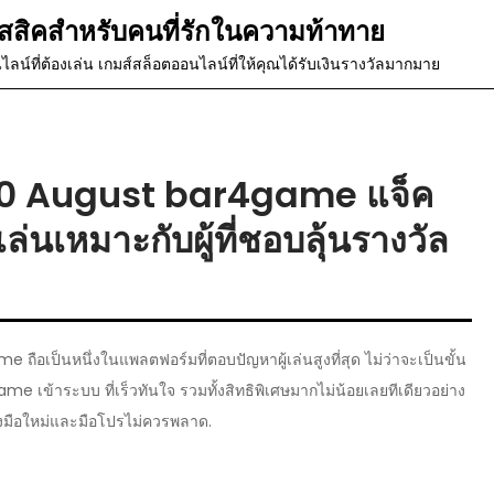
สิคสำหรับคนที่รักในความท้าทาย
ที่ต้องเล่น เกมส์สล็อตออนไลน์ที่ให้คุณได้รับเงินรางวัลมากมาย
30 August bar4game แจ็ค
เล่นเหมาะกับผู้ที่ชอบลุ้นรางวัล
ถือเป็นหนึ่งในแพลตฟอร์มที่ตอบปัญหาผู้เล่นสูงที่สุด ไม่ว่าจะเป็นขั้น
me เข้าระบบ ที่เร็วทันใจ รวมทั้งสิทธิพิเศษมากไม่น้อยเลยทีเดียวอย่าง
งยังมือใหม่และมือโปรไม่ควรพลาด.