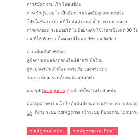
การสมัคร ง่าย เร็ว ไม่ซับซ้อน
การเข้าสู่ระบบ ไม่เป็นอันตราย รองรับทุกแพลตฟอร์ม
โปรโมชั่น เครดิตฟรี โบนัสฝาก แล้วก็กิจกรรมมากมาย
การฝากถอน ระบบออโต้ ไม่มีอย่างต่ำ ใช้เวลาเพียงแต่ 30 วิน
เกมที่ให้บริการ สล็อต คาสิโนสด กีฬา เกมยิงปลา
อ่านเพิ่มเติมอีกที่เกี่ยว
คู่มือการเล่นสล็อตออนไลน์สำหรับมือใหม่
สูตรบาคาร่าแล้วก็แนวทางเพิ่มช่องทางชนะ
วิเคราะห์บอลรวมทั้งเทคนิคพนันกีฬา
ผลสรุป:
bar4game
ตัวเลือกที่ใช่สำหรับนักพนัน
bar4game เป็นเว็บไซต์พนันที่รวมความสบาย ความปลอดภัย 
ที่ง่าย ระบบ bar4game เข้าระบบ ที่ปลอดภัย ไปจนกระ
bar4game สมัคร
bar4game เครดิตฟรี