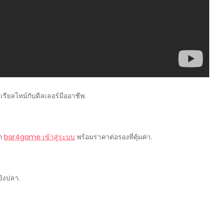
ียลไทม์กับดีลเลอร์มืออาชีพ.
ีก
bar4game เข้าสู่ระบบ
พร้อมราคาต่อรองที่คุ้มค่า.
ยิงปลา.