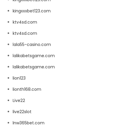
kingxxxbet123.com
ktv4sd.com
ktv4sd.com
lala55-casino.com
lalikabetsgame.com
lalikabetsgame.com
lion123
lionth168.com
Live22
live22slot
lnw365bet.com