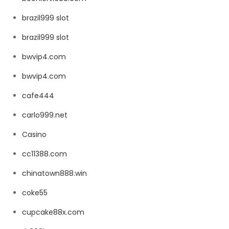
brazil999 slot
brazil999 slot
bwvip4.com
bwvip4.com
cafe444
carlo999.net
Casino
cc11388.com
chinatown888.win
coke55
cupcake88x.com