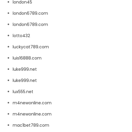
london45
london6789.com
london6789.com
lotto432
luckycat789.com
luis16888.com
luke999.net
luke999.net
lux555.net
m4newonline.com
m4newonline.com
mac1bet789.com