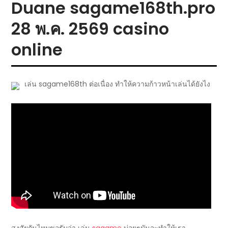
Duane sagame168th.pro
28 พ.ค. 2569 casino
online
เล่น sagame168th ต่อเนื่อง ทำให้ความก้าวหน้าเล่นได้ยังไง
สงสัยกันไหมขอรับว่า เล่น
sagame
บ่อยๆมันจะทำให้เรา