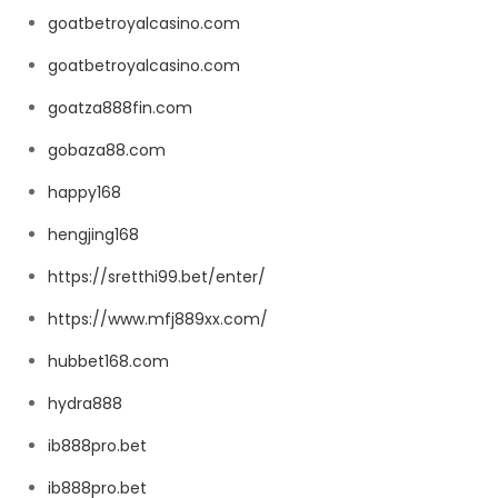
goatbetroyalcasino.com
goatbetroyalcasino.com
goatza888fin.com
gobaza88.com
happy168
hengjing168
https://sretthi99.bet/enter/
https://www.mfj889xx.com/
hubbet168.com
hydra888
ib888pro.bet
ib888pro.bet