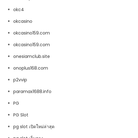
okc4
okcasino
okcasino159.com
okcasino159.com
onesiamclub.site
onoplus168.com
p2vvip
paramax1688.info
PG
PG Slot
pg slot เปิดใหม่ล่าสุด