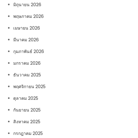
มิถุนายน 2026
พฤษภาคม 2026
เมษายน 2026
มีนาคม 2026
กุมภาพันธ์ 2026
มกราคม 2026
ธันวาคม 2025
พฤศจิกายน 2025
ตุลาคม 2025
กันยายน 2025
สิงหาคม 2025
กรกฎาคม 2025