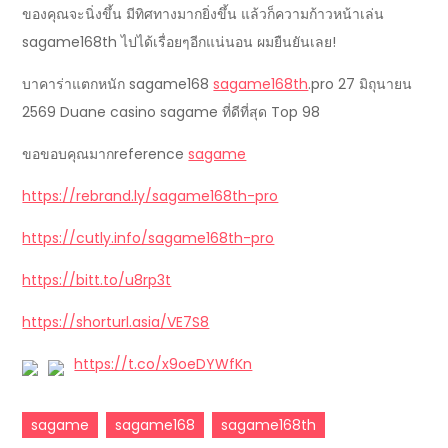
ของคุณจะนิ่งขึ้น มีทิศทางมากยิ่งขึ้น แล้วก็ความก้าวหน้าเล่น
sagame168th ไปได้เรื่อยๆอีกแน่นอน ผมยืนยันเลย!
บาคาร่าแตกหนัก sagame168
sagame168th
.pro 27 มิถุนายน
2569 Duane casino sagame ที่ดีที่สุด Top 98
ขอขอบคุณมากreference
sagame
https://rebrand.ly/sagame168th-pro
https://cutly.info/sagame168th-pro
https://bitt.to/u8rp3t
https://shorturl.asia/VE7S8
https://t.co/x9oeDYWfKn
sagame
sagame168
sagame168th