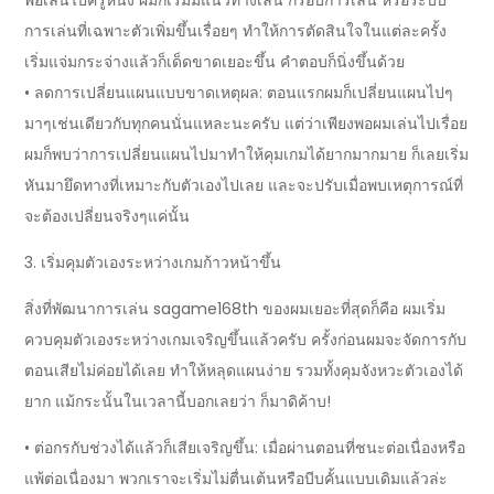
การเล่นที่เฉพาะตัวเพิ่มขึ้นเรื่อยๆ ทำให้การตัดสินใจในแต่ละครั้ง
เริ่มแจ่มกระจ่างแล้วก็เด็ดขาดเยอะขึ้น คำตอบก็นิ่งขึ้นด้วย
• ลดการเปลี่ยนแผนแบบขาดเหตุผล: ตอนแรกผมก็เปลี่ยนแผนไปๆ
มาๆเช่นเดียวกับทุกคนนั่นแหละนะครับ แต่ว่าเพียงพอผมเล่นไปเรื่อย
ผมก็พบว่าการเปลี่ยนแผนไปมาทำให้คุมเกมได้ยากมากมาย ก็เลยเริ่ม
หันมายึดทางที่เหมาะกับตัวเองไปเลย และจะปรับเมื่อพบเหตุการณ์ที่
จะต้องเปลี่ยนจริงๆแค่นั้น
3. เริ่มคุมตัวเองระหว่างเกมก้าวหน้าขึ้น
สิ่งที่พัฒนาการเล่น sagame168th ของผมเยอะที่สุดก็คือ ผมเริ่ม
ควบคุมตัวเองระหว่างเกมเจริญขึ้นแล้วครับ ครั้งก่อนผมจะจัดการกับ
ตอนเสียไม่ค่อยได้เลย ทำให้หลุดแผนง่าย รวมทั้งคุมจังหวะตัวเองได้
ยาก แม้กระนั้นในเวลานี้บอกเลยว่า ก็มาดิค้าบ!
• ต่อกรกับช่วงได้แล้วก็เสียเจริญขึ้น: เมื่อผ่านตอนที่ชนะต่อเนื่องหรือ
แพ้ต่อเนื่องมา พวกเราจะเริ่มไม่ตื่นเต้นหรือบีบคั้นแบบเดิมแล้วล่ะ