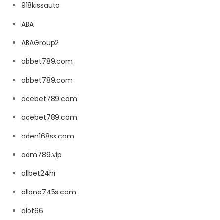
918kissauto
ABA
ABAGroup2
abbet789.com
abbet789.com
acebet789.com
acebet789.com
aden168ss.com
adm789.vip
allbet24hr
allone745s.com
alot66