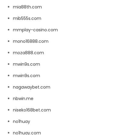
mia88th.com
mib555s.com
mmplay-casino.com
mono16888.com
moza888.com
mwin9s.com
mwin9s.com
nagawaybet.com
nbwin.me
niseko168bet.com
no1huay
no1huay.com