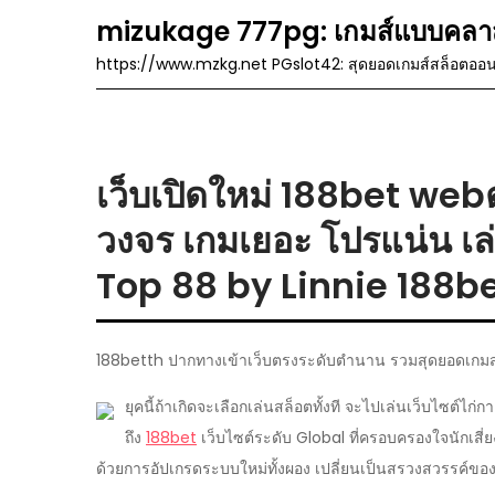
Skip
mizukage 777pg: เกมส์แบบคลาส
to
https://www.mzkg.net PGslot42: สุดยอดเกมส์สล็อตออนไลน์
content
เว็บเปิดใหม่ 188bet we
วงจร เกมเยอะ โปรแน่น เล่นไ
Top 88 by Linnie 188be
188betth ปากทางเข้าเว็บตรงระดับตำนาน รวมสุดยอดเกมสล
ยุคนี้ถ้าเกิดจะเลือกเล่นสล็อตทั้งที จะไปเล่นเว็บไซต์ไก่
ถึง
188bet
เว็บไซต์ระดับ Global ที่ครอบครองใจนักเสี่
ด้วยการอัปเกรดระบบใหม่ทั้งผอง เปลี่ยนเป็นสรวงสวรรค์ของค