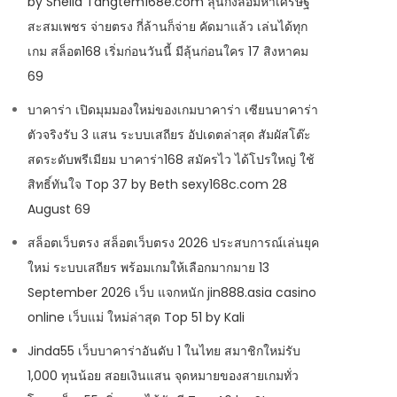
by Shelia Tangtem168e.com ลุ้นกงล้อมหาเศรษฐี
สะสมเพชร จ่ายตรง กี่ล้านก็จ่าย คัดมาแล้ว เล่นได้ทุก
เกม สล็อต168 เริ่มก่อนวันนี้ มีลุ้นก่อนใคร 17 สิงหาคม
69
บาคาร่า เปิดมุมมองใหม่ของเกมบาคาร่า เซียนบาคาร่า
ตัวจริงรับ 3 แสน ระบบเสถียร อัปเดตล่าสุด สัมผัสโต๊ะ
สดระดับพรีเมียม บาคาร่า168 สมัครไว ได้โปรใหญ่ ใช้
สิทธิ์ทันใจ Top 37 by Beth sexy168c.com 28
August 69
สล็อตเว็บตรง สล็อตเว็บตรง 2026 ประสบการณ์เล่นยุค
ใหม่ ระบบเสถียร พร้อมเกมให้เลือกมากมาย 13
September 2026 เว็บ แจกหนัก jin888.asia casino
online เว็บแม่ ใหม่ล่าสุด Top 51 by Kali
Jinda55 เว็บบาคาร่าอันดับ 1 ในไทย สมาชิกใหม่รับ
1,000 ทุนน้อย สอยเงินแสน จุดหมายของสายเกมทั่ว