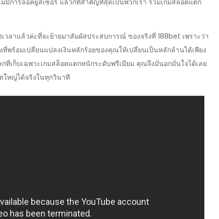
วัล ไม่มีการล็อคยูสเซอร์ แล้วก็ที่สำคัญที่สุดเป็นพวกเรา รวมเกมสล็อตแตก
ึงเวลาแล้วค่ะที่จะย้ายมาสัมผัสประสบการณ์ ของจริงที่ 188bet เพราะว่า
งที่พร้อมเปลี่ยนแปลงเงินหลักร้อยของคุณให้เปลี่ยนเป็นหลักล้านได้เพียง
ี่เก็บเฉพาะเกมสล็อตแตกหนักระดับพรีเมียม คุณจึงมั่นอกมั่นใจได้เลย
ตใหญ่ได้จริงในทุกวินาที