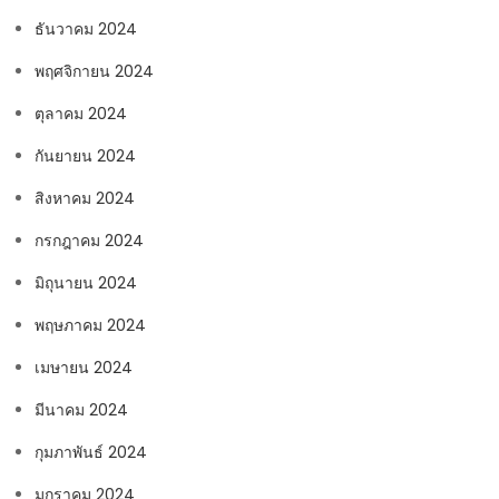
ธันวาคม 2024
พฤศจิกายน 2024
ตุลาคม 2024
กันยายน 2024
สิงหาคม 2024
กรกฎาคม 2024
มิถุนายน 2024
พฤษภาคม 2024
เมษายน 2024
มีนาคม 2024
กุมภาพันธ์ 2024
มกราคม 2024