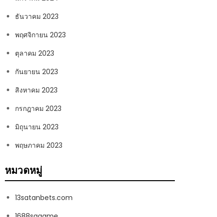
ธันวาคม 2023
พฤศจิกายน 2023
ตุลาคม 2023
กันยายน 2023
สิงหาคม 2023
กรกฎาคม 2023
มิถุนายน 2023
พฤษภาคม 2023
หมวดหมู่
13satanbets.com
1688sagame