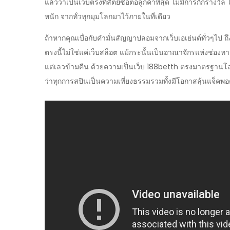
แล้วว่าเป็นเว็บตรงที่สัตย์ซื่อต่อลูกค้าที่สุด ไม่มีการกั๊กราง
หนัก จากทั่วทุกมุมโลกมาไว้ภายในที่เดียว
ถ้าหากคุณเบื่อกับคำมั่นสัญญาปลอมจากเว็บเอเย่นต์ทั่วๆไป ถ
ตรงนี้ไม่ใช่แค่เว็บสล็อต แม้กระนั้นเป็นอาณาจักรแห่งช่องทา
แต่เลวข้ามคืน ด้วยความเป็นเว็บ 188betth ตรงมาตรฐานโลกท
ว่าทุกการสปินเป็นความเที่ยงธรรมรวมทั้งมีโอกาสลุ้นแจ็คพอ