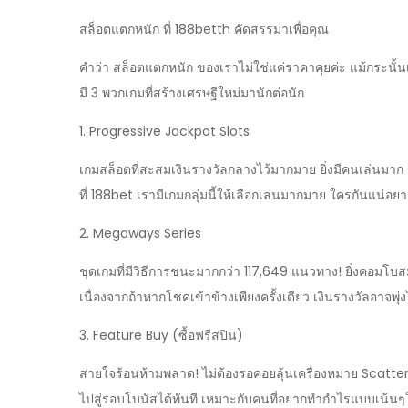
สล็อตแตกหนัก ที่ 188betth คัดสรรมาเพื่อคุณ
คำว่า สล็อตแตกหนัก ของเราไม่ใช่แค่ราคาคุยค่ะ แม้กระนั้นเร
มี 3 พวกเกมที่สร้างเศรษฐีใหม่มานักต่อนัก
1. Progressive Jackpot Slots
เกมสล็อตที่สะสมเงินรางวัลกลางไว้มากมาย ยิ่งมีคนเล่นมาก 
ที่ 188bet เรามีเกมกลุ่มนี้ให้เลือกเล่นมากมาย ใครกันแน่อย
2. Megaways Series
ชุดเกมที่มีวิธีการชนะมากกว่า 117,649 แนวทาง! ยิ่งคอมโบสม่
เนื่องจากถ้าหากโชคเข้าข้างเพียงครั้งเดียว เงินรางวัลอาจพุ่
3. Feature Buy (ซื้อฟรีสปิน)
สายใจร้อนห้ามพลาด! ไม่ต้องรอคอยลุ้นเครื่องหมาย Scatter ใ
ไปสู่รอบโบนัสได้ทันที เหมาะกับคนที่อยากทำกำไรแบบเน้นๆใ