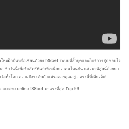
อใหม่ฝึกปั่นหรือเซียนตัวยง 188bet ระบบที่ล้ำยุคและก็บริการสุดชอบใจ
กวันนี้เพื่อรับสิทธิพิเศษที่เหนือกว่าคนไหนกัน แล้วมาพิสูจน์ด้วยตา
ลทั้งโลก ความปังระดับตัวแม่รอคอยคุณอยู่… ตรงนี้ที่เดียวจ้ะ!
 casino online 188bet มาแรงที่สุด Top 56