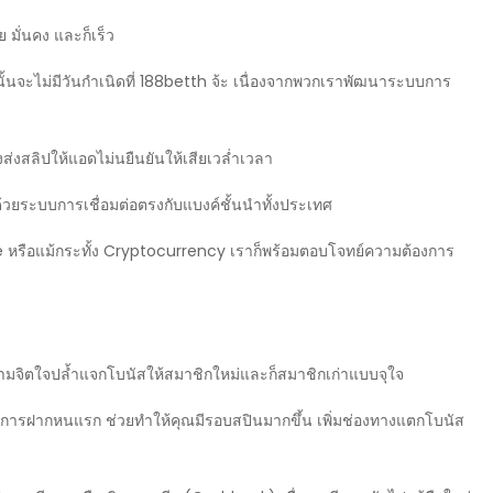
 มั่นคง และก็เร็ว
ั้นจะไม่มีวันกำเนิดที่ 188betth จ้ะ เนื่องจากพวกเราพัฒนาระบบการ
งส่งสลิปให้แอดไม่นยืนยันให้เสียเวล่ำเวลา
ด้วยระบบการเชื่อมต่อตรงกับแบงค์ชั้นนำทั้งประเทศ
e หรือแม้กระทั้ง Cryptocurrency เราก็พร้อมตอบโจทย์ความต้องการ
ีความจิตใจปล้ำแจกโบนัสให้สมาชิกใหม่และก็สมาชิกเก่าแบบจุใจ
ระทำการฝากหนแรก ช่วยทำให้คุณมีรอบสปินมากขึ้น เพิ่มช่องทางแตกโบนัส