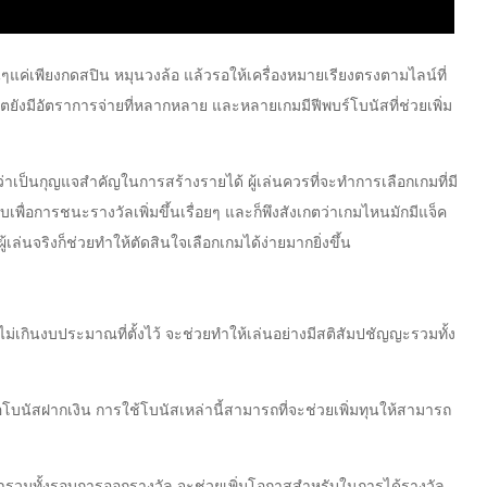
แค่เพียงกดสปิน หมุนวงล้อ แล้วรอให้เครื่องหมายเรียงตรงตามไลน์ที่
ตยังมีอัตราการจ่ายที่หลากหลาย และหลายเกมมีฟีพบร์โบนัสที่ช่วยเพิ่ม
ว่าเป็นกุญแจสำคัญในการสร้างรายได้ ผู้เล่นควรที่จะทำการเลือกเกมที่มี
บเพื่อการชนะรางวัลเพิ่มขึ้นเรื่อยๆ และก็พึงสังเกตว่าเกมไหนมักมีแจ็ค
่นจริงก็ช่วยทำให้ตัดสินใจเลือกเกมได้ง่ายมากยิ่งขึ้น
่เกินงบประมาณที่ตั้งไว้ จะช่วยทำให้เล่นอย่างมีสติสัมปชัญญะรวมทั้ง
อโบนัสฝากเงิน การใช้โบนัสเหล่านี้สามารถที่จะช่วยเพิ่มทุนให้สามารถ
ลารวมทั้งรอบการออกรางวัล จะช่วยเพิ่มโอกาสสำหรับในการได้รางวัล