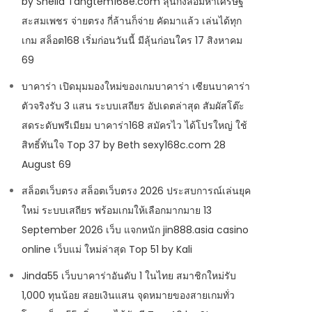
by Shelia Tangtem168e.com ลุ้นกงล้อมหาเศรษฐี
สะสมเพชร จ่ายตรง กี่ล้านก็จ่าย คัดมาแล้ว เล่นได้ทุก
เกม สล็อต168 เริ่มก่อนวันนี้ มีลุ้นก่อนใคร 17 สิงหาคม
69
บาคาร่า เปิดมุมมองใหม่ของเกมบาคาร่า เซียนบาคาร่า
ตัวจริงรับ 3 แสน ระบบเสถียร อัปเดตล่าสุด สัมผัสโต๊ะ
สดระดับพรีเมียม บาคาร่า168 สมัครไว ได้โปรใหญ่ ใช้
สิทธิ์ทันใจ Top 37 by Beth sexy168c.com 28
August 69
สล็อตเว็บตรง สล็อตเว็บตรง 2026 ประสบการณ์เล่นยุค
ใหม่ ระบบเสถียร พร้อมเกมให้เลือกมากมาย 13
September 2026 เว็บ แจกหนัก jin888.asia casino
online เว็บแม่ ใหม่ล่าสุด Top 51 by Kali
Jinda55 เว็บบาคาร่าอันดับ 1 ในไทย สมาชิกใหม่รับ
1,000 ทุนน้อย สอยเงินแสน จุดหมายของสายเกมทั่ว