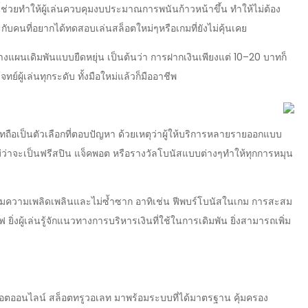
้ช่วยทำให้ผู้เล่นควบคุมงบประมาณการพนันก้าวหน้าขึ้น ทำให้ไม่ต้อง
กับคนที่อยากได้ทดสอบเล่นสล็อตใหม่ๆหรือเกมที่ยังไม่คุ้นเคย
างแผนเดิมพันแบบยืดหยุ่น เป็นต้นว่า การฝากเงินเพียงแต่ 10–20 บาทก็
์ผู้เล่นทุกระดับ ทั้งมือใหม่แล้วก็มืออาชีพ
ือเป็นตัวเลือกที่ตอบปัญหา ด้วยเหตุว่าผู้ให้บริการหลายรายออกแบบ
ม่ว่าจะเป็นฟรีสปิน แจ็คพอต หรือรางวัลโบนัสแบบต่างๆทำให้ทุกการหมุน
 เพิ่มความเพลิดเพลินและไม่ซ้ำซาก อาทิเช่น ฟีพบร์โบนัสในเกม การสะสม
่งผู้เล่นรู้จักแนวทางการบริหารเงินที่ใช้ในการเดิมพัน ยิ่งสามารถเพิ่ม
สล็อตออนไลน์ สล็อตทรูวอเลท มาพร้อมระบบที่ได้มาตรฐาน คุ้มครอง