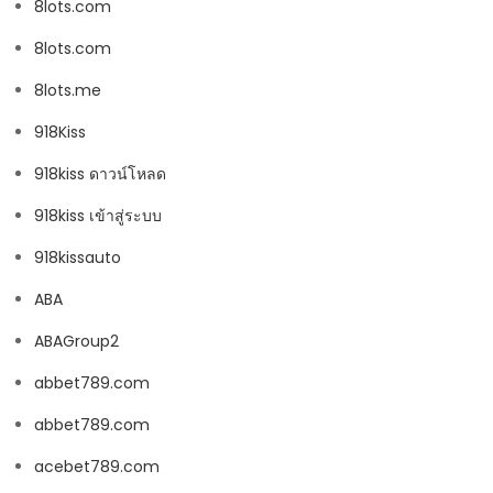
8lots.com
8lots.com
8lots.me
918Kiss
918kiss ดาวน์โหลด
918kiss เข้าสู่ระบบ
918kissauto
ABA
ABAGroup2
abbet789.com
abbet789.com
acebet789.com