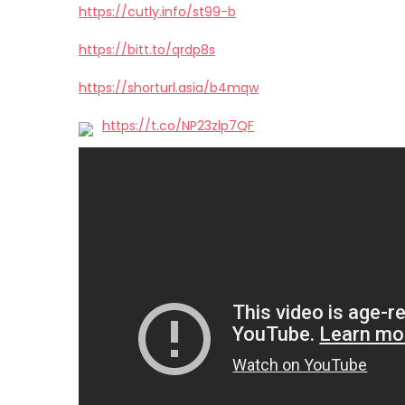
https://cutly.info/st99-b
https://bitt.to/qrdp8s
https://shorturl.asia/b4mqw
https://t.co/NP23zlp7QF