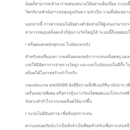
น้อยก็สามารถเข้ามาร่วมสนุกสนานได้อย่างเต็มเปี่ยม ระบบนี
วิตกกังวลหัวข้อการลงทุนสูงเกินความจำเป็น รวมทั้งยังเหมาะ
นอกจากนี้ การฝากถอนไม่มีอย่างต่ำยังช่วยให้ผู้เล่นสามารถว
สามารถหมุนสล็อตแล้วก็ลุ้นรางวัลใหญ่ได้ ระบบนี้ก็เลยตอบโจทย
• สล็อตแตกหนักทุกเกม โบนัสแจกจริง
สำหรับคนที่มองหา เกมสล็อตแตกหนัก การเล่นสล็อตทรูวอเลทถ
เกมให้มีอัตราการจ่ายรางวัลสูง และแจกโบนัสแบบไม่มีกั๊ก ไ
สล็อตได้โอกาสสร้างกำไรจริง
เกมแต่ละเกม sretthi99 ยังมีธีมรวมทั้งฟีเจอร์ที่นานัปการ
เครื่องหมายพิเศษ หรือการลุ้นรางวัลแจ็คพอตแบบโปรเกรสซีฟ ยิ
จังหวะทำกำไรจากเกมสล็อตได้มากขึ้น
• ระบบไม่มีอันตราย เชื่อมั่นทุกการเล่น
ความปลอดภัยนับว่าเป็นสิ่งจำเป็นที่สุดสำหรับเพื่อการเล่น