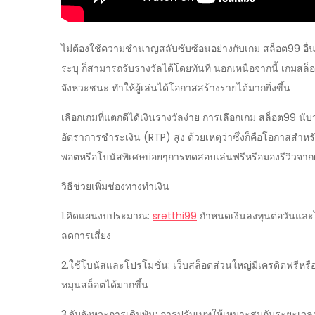
ไม่ต้องใช้ความชำนาญสลับซับซ้อนอย่างกับเกม สล็อต99 อื่นๆ
ระบุ ก็สามารถรับรางวัลได้โดยทันที นอกเหนือจากนี้ เกมสล็อ
จังหวะชนะ ทำให้ผู้เล่นได้โอกาสสร้างรายได้มากยิ่งขึ้น
เลือกเกมที่แตกดีได้เงินรางวัลง่าย การเลือกเกม สล็อต99 นับ
อัตราการชำระเงิน (RTP) สูง ด้วยเหตุว่าซึ่งก็คือโอกาสสำหรั
พอตหรือโบนัสพิเศษบ่อยๆการทดสอบเล่นฟรีหรือมองรีวิวจากผู้เล
วิธีช่วยเพิ่มช่องทางทำเงิน
1.คิดแผนงบประมาณ:
sretthi99
กำหนดเงินลงทุนต่อวันและไม
ลดการเสี่ยง
2.ใช้โบนัสและโปรโมชั่น: เว็บสล็อตส่วนใหญ่มีเครดิตฟรีหรื
หมุนสล็อตได้มากขึ้น
3.จับจังหวะการเดิมพัน: การปรับเบทให้เหมาะสมกับระยะเว