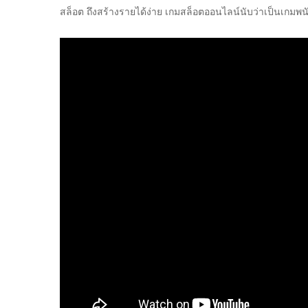
สล็อต ถึงสร้างรายได้ง่าย เกมสล็อตออนไลน์นับว่าเป็นเกมพนัน