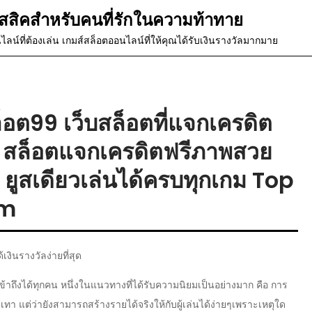
สิคสำหรับคนที่รักในความท้าทาย
ที่ต้องเล่น เกมส์สล็อตออนไลน์ที่ให้คุณได้รับเงินรางวัลมากมาย
อต99 เว็บสล็อตที่แจกเครดิต
% สล็อตแจกเครดิตฟรีภาพสวย
 ยูสเดียวเล่นได้ครบทุกเกม Top
om
งินรางวัลง่ายที่สุด
ข้าถึงได้ทุกคน หนึ่งในแนวทางที่ได้รับความนิยมเป็นอย่างมาก คือ การ
เทา แต่ว่ายังสามารถสร้างรายได้จริงให้กับผู้เล่นได้ง่ายๆเพราะเหตุใด