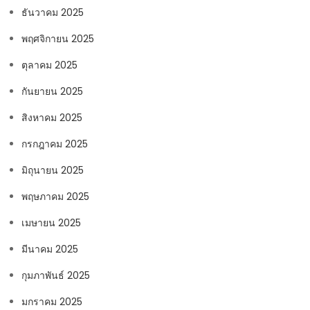
ธันวาคม 2025
พฤศจิกายน 2025
ตุลาคม 2025
กันยายน 2025
สิงหาคม 2025
กรกฎาคม 2025
มิถุนายน 2025
พฤษภาคม 2025
เมษายน 2025
มีนาคม 2025
กุมภาพันธ์ 2025
มกราคม 2025