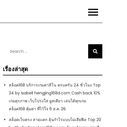
Search
for:
เรื่องล่าสุด
สล็อต168 บริการเกมคาสิโน ครบครัน 24 ชั่วโมง Top
34 by Isabell hengjing168d.com Cash back 10%
เกมคุรภาพ เว็บโปร่งใส ยูสเดียว เล่นได้ทุกเกม
สล็อต168 คุ้มค่า ที่ไว้ใจ 6 ส.ค. 26
สล็อตเว็บตรง สายแตก ลุ้นกำไรแบบไม่เสียฟีล Top 20