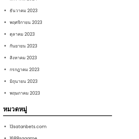
ธันวาคม 2023
พฤศจิกายน 2023
ตุลาคม 2023
กันยายน 2023
สิงหาคม 2023
กรกฎาคม 2023
มิถุนายน 2023
พฤษภาคม 2023
หมวดหมู่
13satanbets.com
1688sagame