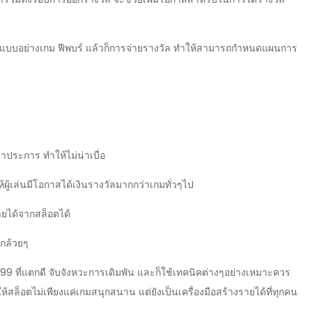
ใจแบบอย่างเกม ฟีพบร์ แล้วก็การจ่ายรางวัล ทำให้สามารถกำหนดแผนการ
าประการ ทำให้ไม่น่าเบื่อ
ผู้เล่นมีโอกาสได้เงินรางวัลมากกว่าเกมทั่วๆไป
รายได้จากสล็อตได้
้กล้วยๆ
99 ที่แตกดี จับจังหวะการเดิมพัน และก็ใช้เทคนิคต่างๆอย่างเหมาะควร
้สล็อตไม่เพียงแค่เกมสนุกสนาน แต่ยังเป็นเครื่องมือสร้างรายได้ที่ทุกคน