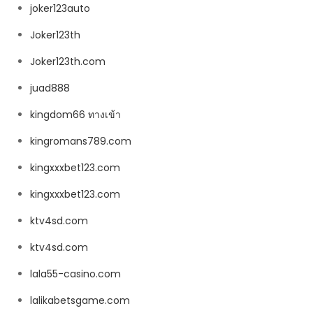
joker123auto
Joker123th
Joker123th.com
juad888
kingdom66 ทางเข้า
kingromans789.com
kingxxxbet123.com
kingxxxbet123.com
ktv4sd.com
ktv4sd.com
lala55-casino.com
lalikabetsgame.com