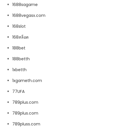
1688sagame
1688vegasx.com
168slot
168สล็อต
188bet
188betth
1xbetth
1xgameth.com
77UFA
789plus.com
789plus.com
789pluss.com