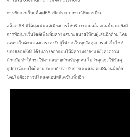
การพัฒนาเว็บสล็อต168 เพื่อประสบการณ์ที่ยอดเยี่ยม
สล็อต168 มิได้มุ่งเน้นแค่เพียงการให้บริการเกมสล็อตแค่นั้น แต่ยังมี
การพัฒนาเว็บไซต์เพื่อเพิ่มความสบายสบายให้กับผู้เล่นอีกด้วย โดย
เฉพาะในด้านของการรองรับผู้ใช้งานในทุกวัสดุอุปกรณ์ เว็บไซต์
ของสล็อต168 ได้รับการออกแบบให้มีความง่ายๆแต่ยังคงความ
นำสมัย ทำให้การใช้งานสบายสำหรับทุกคน ไม่ว่าคุณจะใช้วัสดุ
อุปกรณ์แบบใดก็ตาม ระบบยังรองรับการเล่นสล็อต168ผ่านมือถือ
โดยไม่ต้องดาวน์โหลดแอปพลิเคชันเพิ่มอีก