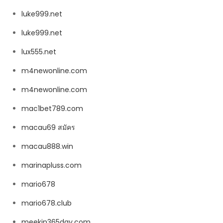
luke999.net
luke999.net
lux555.net
m4newonline.com
m4newonline.com
mac1bet789.com
macau69 สมัคร
macau888.win
marinapluss.com
mario678
mario678.club
meekin365day.com