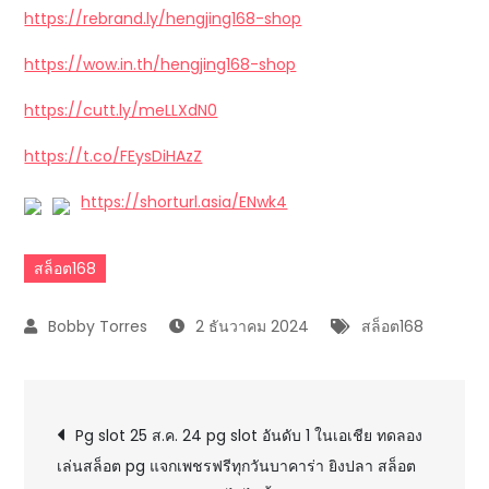
https://rebrand.ly/hengjing168-shop
https://wow.in.th/hengjing168-shop
https://cutt.ly/meLLXdN0
https://t.co/FEysDiHAzZ
https://shorturl.asia/ENwk4
สล็อต168
2 ธันวาคม 2024
สล็อต168
แนะแนว
Pg slot 25 ส.ค. 24 pg slot อันดับ 1 ในเอเชีย ทดลอง
เล่นสล็อต pg แจกเพชรฟรีทุกวันบาคาร่า ยิงปลา สล็อต
เรื่อง