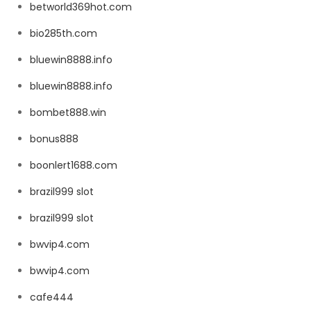
betworld369hot.com
bio285th.com
bluewin8888.info
bluewin8888.info
bombet888.win
bonus888
boonlert1688.com
brazil999 slot
brazil999 slot
bwvip4.com
bwvip4.com
cafe444