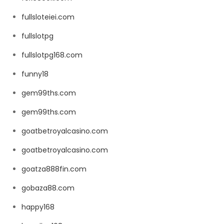
fullsloteiei.com
fullslotpg
fullslotpg168.com
funny18
gem99ths.com
gem99ths.com
goatbetroyalcasino.com
goatbetroyalcasino.com
goatza888fin.com
gobaza88.com
happy168