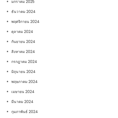
มกราคม 2025
ธันวาคม 2024
พฤศจิกายน 2024
ตุลาคม 2024
กันยายน 2024
สิงหาคม 2024
กรกฎาคม 2024
มิถุนายน 2024
พฤษภาคม 2024
เมษายน 2024
มีนาคม 2024
กุมภาพันธ์ 2024