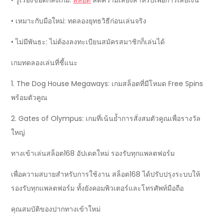
• เหมาะกับมือใหม่: ทดลองยุทธวิธีก่อนเล่นจริง
• ไม่มีพันธะ: ไม่ต้องลงทะเบียนสมัครสมาชิกก็เล่นได้
เกมทดลองเล่นที่ชี้แนะ
1. The Dog House Megaways: เกมสล็อตที่มีโหมด Free Spins
พร้อมตัวคูณ
2. Gates of Olympus: เกมที่เน้นย้ำการสั่งสมตัวคูณเพื่อรางวัล
ใหญ่
ทางเข้าเล่นสล็อต168 อัปเดตใหม่ รองรับทุกแพลตฟอร์ม
เพื่อความสบายสำหรับการใช้งาน สล็อต168 ได้ปรับปรุงระบบให้
รองรับทุกแพลตฟอร์ม ทั้งยังคอมพิวเตอร์และโทรศัพท์มือถือ
คุณสมบัติของปากทางเข้าใหม่