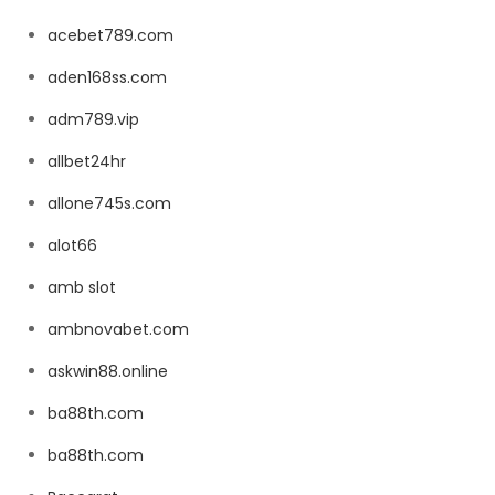
acebet789.com
aden168ss.com
adm789.vip
allbet24hr
allone745s.com
alot66
amb slot
ambnovabet.com
askwin88.online
ba88th.com
ba88th.com