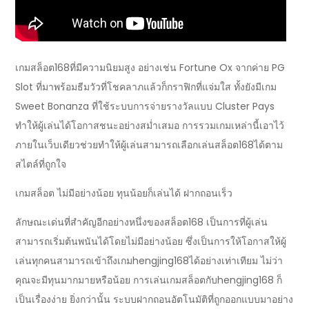
เกมสล็อต168ที่มีความนิยมสูง อย่างเช่น Fortune Ox จากค่าย PG
Slot ที่มาพร้อมธีมวัวที่โชคลาภแล้วก็กราฟิกที่แจ่มใส ทั้งยังมีเกม
Sweet Bonanza ที่ใช้ระบบการจ่ายรางวัลแบบ Cluster Pays
ทำให้ผู้เล่นได้โอกาสชนะอย่างสม่ำเสมอ การรวมเกมเหล่านี้เอาไว้
ภายในเว็บเดียวช่วยทำให้ผู้เล่นสามารถเลือกเล่นสล็อต168ได้ตาม
สไตล์ที่ถูกใจ
เกมสล็อต ไม่มีอย่างน้อย ทุนน้อยก็เล่นได้ ฝากถอนเร็ว
ลักษณะเด่นที่สำคัญอีกอย่างหนึ่งของสล็อต168 เป็นการที่ผู้เล่น
สามารถเริ่มต้นพนันได้โดยไม่มีอย่างน้อย ซึ่งเป็นการให้โอกาสให้ผู้
เล่นทุกคนสามารถเข้าถึงเกมhengjing168ได้อย่างเท่าเทียม ไม่ว่า
คุณจะมีทุนมากมายหรือน้อย การเล่นเกมสล็อตกับhengjing168 ก็
เป็นเรื่องง่าย ยิ่งกว่านั้น ระบบฝากถอนอัตโนมัติที่ถูกออกแบบมาอย่าง