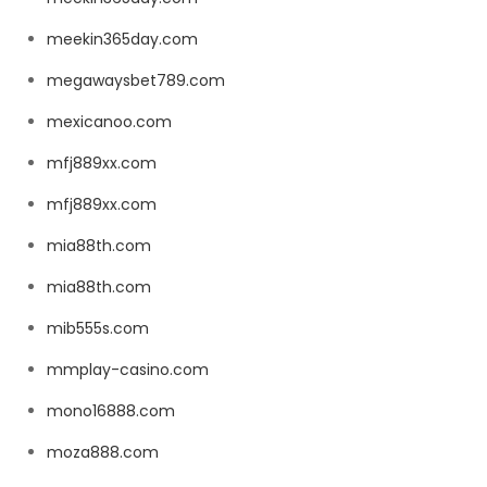
meekin365day.com
megawaysbet789.com
mexicanoo.com
mfj889xx.com
mfj889xx.com
mia88th.com
mia88th.com
mib555s.com
mmplay-casino.com
mono16888.com
moza888.com